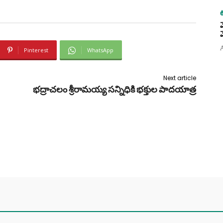
Pinterest
WhatsApp
Next article
భద్రాచలం శ్రీరామయ్య సన్నిధికి భక్తుల పాదయాత్ర