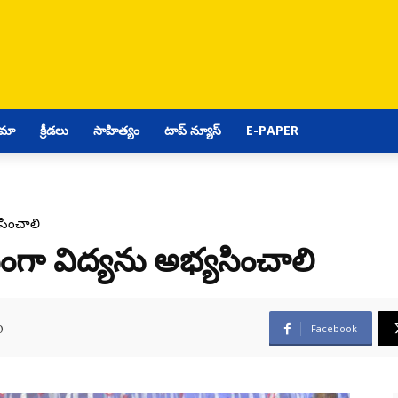
ిమా
క్రీడలు
సాహిత్యం
టాప్ న్యూస్
E-PAPER
యసించాలి
ద్ధంగా విద్యను అభ్యసించాలి
0
Facebook