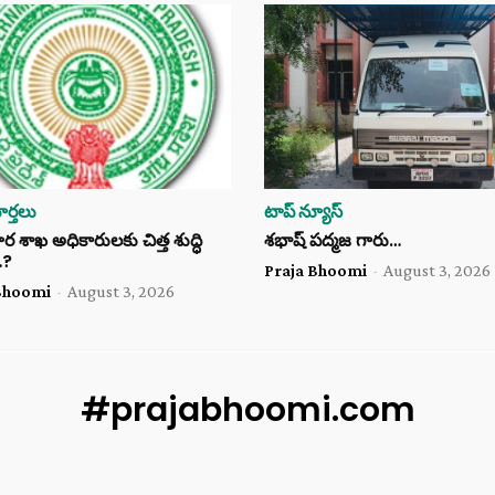
ర్తలు
టాప్ న్యూస్
శాఖ అధికారులకు చిత్త శుద్ధి
శభాష్ పద్మజ గారు…
…?
Praja Bhoomi
-
August 3, 2026
Bhoomi
-
August 3, 2026
#prajabhoomi.com