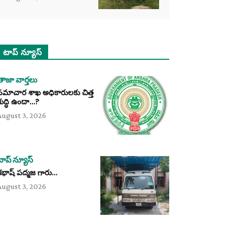
టాప్ న్యూస్
తాజా వార్తలు
సమాచార శాఖ అధికారులకు చిత్త
శుద్ధి ఉందా…?
August 3, 2026
టాప్ న్యూస్
శభాష్ పద్మజ గారు…
August 3, 2026