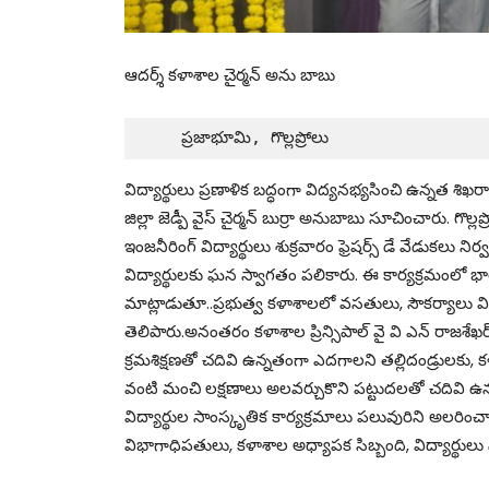
ఆదర్శ్ కళాశాల చైర్మన్ అను బాబు
    ప్రజాభూమి, గొల్లప్రోలు 
విద్యార్థులు ప్రణాళిక బద్ధంగా విద్యనభ్యసించి ఉన్నత శిఖ
జిల్లా జెడ్పీ వైస్ చైర్మన్ బుర్రా అనుబాబు సూచించారు. గొ
ఇంజనీరింగ్ విద్యార్థులు శుక్రవారం ఫ్రెషర్స్‌ డే వేడుకలు 
విద్యార్థులకు ఘన స్వాగతం పలికారు. ఈ కార్యక్రమంలో భ
మాట్లాడుతూ..ప్రభుత్వ కళాశాలలో వసతులు, సౌకర్యాలు వి
తెలిపారు.అనంతరం కళాశాల ప్రిన్సిపాల్ వై వి ఎన్ రాజశే
క్రమశిక్షణతో చదివి ఉన్నతంగా ఎదగాలని తల్లిదండ్రులకు
వంటి మంచి లక్షణాలు అలవర్చుకొని పట్టుదలతో చదివి ఉ
విద్యార్థుల సాంస్కృతిక కార్యక్రమాలు పలువురిని అలరించా
విభాగాధిపతులు, కళాశాల అధ్యాపక సిబ్బంది, విద్యార్థులు పా