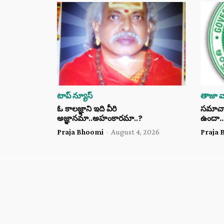
టాప్ న్యూస్
తాజా వా
ఓ కాలజ్ఞాని ఇది వీరి
సమాచార 
అజ్ఞానమా..అహంకారమా..?
ఉందా
Praja Bhoomi
-
August 4, 2026
Praja 