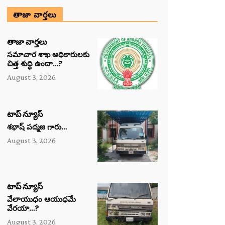
తాజా వార్తలు
తాజా వార్తలు
సమాచార శాఖ అధికారులకు
చిత్త శుద్ధి ఉందా…?
August 3, 2026
టాప్ న్యూస్
శభాష్ పద్మజ గారు…
August 3, 2026
టాప్ న్యూస్
వేలాయుధం ఆయుధమే
వేరయా…?
August 3, 2026