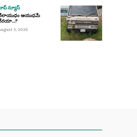
టాప్ న్యూస్
వేలాయుధం ఆయుధమే
వేరయా…?
August 3, 2026