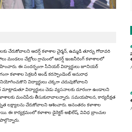
రాలకు చేరుకోవాలని ఆదర్ష్ కళాశాల చైర్మన్, ఉమ్మడి తూర్పు గోదావరి
ల్లప్రోలు మండలం చేబ్రోలు గ్రామంలో ఆదర్ష్ ఇంజనీరింగ్ కళాశాలలో
నిర్వహించారు. ఈ సందర్భంగా సీనియర్‌ విద్యార్థులు జూనియర్‌
ాగంగా కళాశాల సెక్రటరీ అండ్ కరస్పాండెంట్ అనురాధ
నియోగించుకొని విద్యార్థులు చక్కగా చదువుకోవాలని
ఖర్ మాట్లాడుతూ విద్యార్థులు చెడు వ్యసనాలకు దూరంగా ఉండాలని
, కళాశాలకు మంచిపేరు తీసుకురావాలన్నారు. సమయపాలన, కార్యదీక్షత
న్నత లక్ష్యాలను చేరుకోవాలని ఆశించారు. అనంతరం కళాశాల
యి. ఈ కార్యక్రమంలో కళాశాల డైరెక్టర్ అఖిలేష్, వివిధ బ్రాంచుల
ల్గొన్నారు.