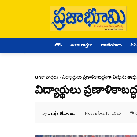
హోం
తాజా వార్తలు
రాజకీయాలు
సిన
తాజా వార్తలు
విద్యార్థులు ప్రణాళికాబద్ధంగా విద్యను అభ్
విద్యార్థులు ప్రణాళికాబ
November 18, 2023
By
Praja Bhoomi