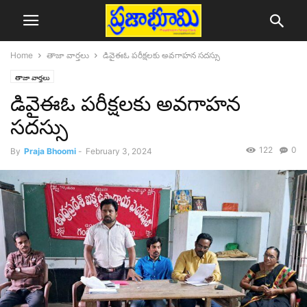
Home
తాజా వార్తలు
డివైఈఓ పరీక్షలకు అవగాహన సదస్సు
తాజా వార్తలు
డివైఈఓ పరీక్షలకు అవగాహన
సదస్సు
122
0
By
Praja Bhoomi
-
February 3, 2024