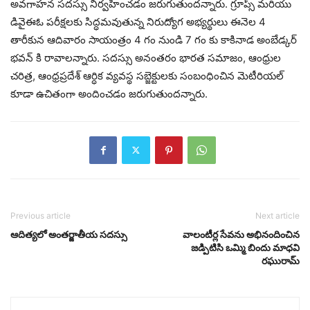
అవగాహన సదస్సు నిర్వహించడం జరుగుతుందన్నారు. గ్రూప్స్ మరియు
డివైఈఓ పరీక్షలకు సిద్ధమవుతున్న నిరుద్యోగ అభ్యర్థులు ఈనెల 4
తారీకున ఆదివారం సాయంత్రం 4 గం నుండి 7 గం కు కాకినాడ అంబేడ్కర్
భవన్ కి రావాలన్నారు. సదస్సు అనంతరం భారత సమాజం, ఆంధ్రుల
చరిత్ర, ఆంధ్రప్రదేశ్ ఆర్ధిక వ్యవస్థ సబ్జెక్టులకు సంబంధించిన మెటీరియల్
కూడా ఉచితంగా అందించడం జరుగుతుందన్నారు.
Previous article
Next article
ఆదిత్యలో అంతర్జాతీయ సదస్సు
వాలంటీర్ల సేవను అభినందించిన
జడ్పిటిసి ఒమ్మి బిందు మాధవి
రఘురామ్