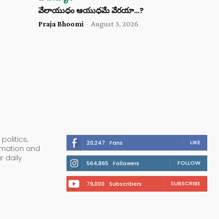
వేలాయుధం ఆయుధమే వేరయా…?
Praja Bhoomi
-
August 3, 2026
politics,
LIKE
20,247
Fans
ormation and
r daily
FOLLOW
564,865
Followers
SUBSCRIBE
79,000
Subscribers