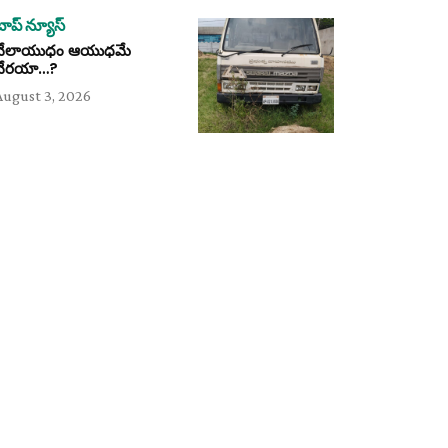
టాప్ న్యూస్
వేలాయుధం ఆయుధమే
వేరయా…?
August 3, 2026