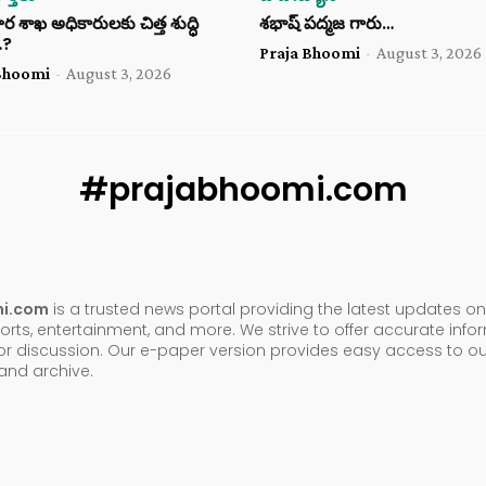
శాఖ అధికారులకు చిత్త శుద్ధి
శభాష్ పద్మజ గారు…
…?
Praja Bhoomi
-
August 3, 2026
Bhoomi
-
August 3, 2026
#prajabhoomi.com
mi.com
is a trusted news portal providing the latest updates on 
orts, entertainment, and more. We strive to offer accurate inf
or discussion. Our e-paper version provides easy access to ou
nd archive.