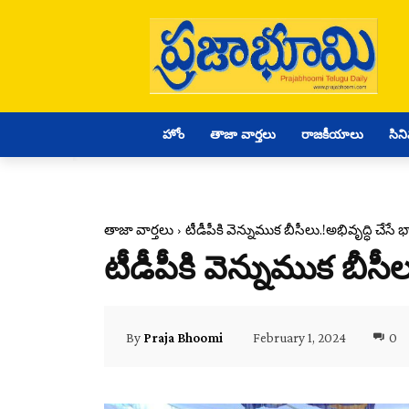
హోం
తాజా వార్తలు
రాజకీయాలు
సిన
తాజా వార్తలు
టీడీపీకి వెన్నుముక బీసీలు.!అభివృద్ధి చేసే 
టీడీపీకి వెన్నుముక బీసీల
February 1, 2024
0
By
Praja Bhoomi