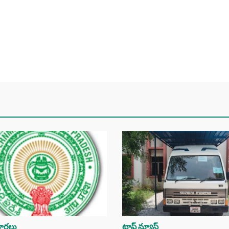
ర్తలు
టాప్ న్యూస్