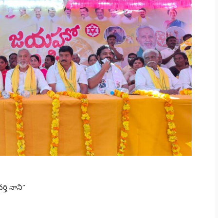
్తి నాని”