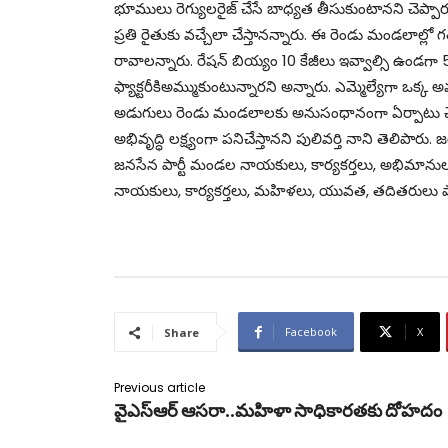
భూములు రెగ్యులరైజ్ చేసే బాధ్యత తీసుకుంటానని చెప్పా
ప్రతి రైతుకు వచ్చేలా చేస్తానన్నారు. ఈ రెండు మండలాల్
రావాలన్నారు. రేషన్ బియ్యం 10 కేజీలు ఇవ్వాల్సి ఉండగా 5
ఫ్యాక్టరీకిఅమ్ముకుంటున్నారని అన్నారు. ఎమ్మెల్యేగా ఒక్
అడుగులు రెండు మండలాలకు అనుసంధానంగా ఏర్పాటు చ
అభివృద్ధి లక్ష్యంగా పనిచేస్తానని పులివర్తి నాని తెలిప
జనసేన పార్టీ మండల నాయకులు, కార్యకర్తలు, అభిమానులక
నాయకులు, కార్యకర్తలు, మహిళలు, యువత, తదితరులు పాల్
Facebook
X
Share
Previous article
వైఎస్ఆర్ ఆసరా..మహిళా సాధికారతకు దోహదం