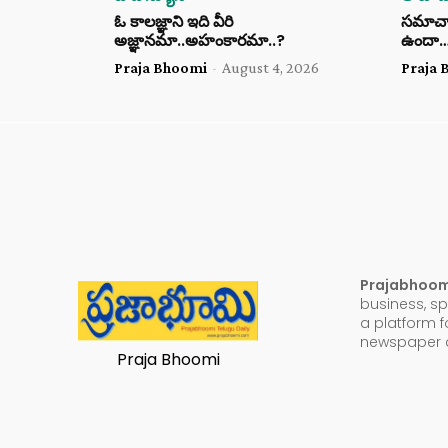
ఓ కాలజ్ఞాని ఇది వీరి
సమాచార 
అజ్ఞానమా..అహంకారమా..?
ఉందా
Praja Bhoomi
-
August 4, 2026
Praja 
Prajabhoo
business, sp
a platform f
newspaper a
Praja Bhoomi