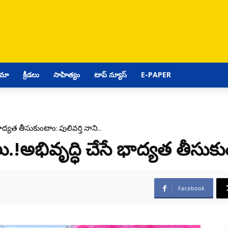
ిమా
క్రీడలు
సాహిత్యం
టాప్ న్యూస్
E-PAPER
భాద్యత తీసుకుంటాం: పులివర్తి నాని..
ు.!అభివృద్ధి చేసే భాద్యత తీసుకుం
Facebook