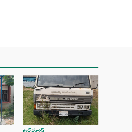
టాప్ న్యూస్