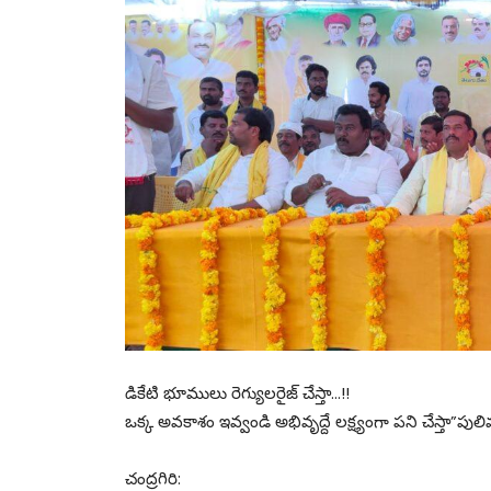
డికేటి భూములు రెగ్యులరైజ్ చేస్తా‌…!!
ఒక్క అవకాశం ఇవ్వండి అభివృద్దే లక్ష్యంగా పని చేస్తా”పులివర
చంద్రగిరి: