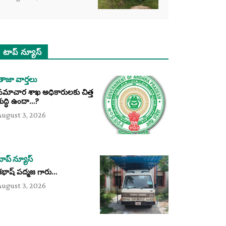
టాప్ న్యూస్
తాజా వార్తలు
సమాచార శాఖ అధికారులకు చిత్త
శుద్ధి ఉందా…?
August 3, 2026
టాప్ న్యూస్
శభాష్ పద్మజ గారు…
August 3, 2026