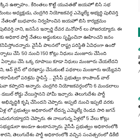
క్కిన ఉత్సాహం.. కేరింతలు కొట్టే యువతతో జయహో బిసి సభ
టు అధ్యక్షుడు, చంద్రగిరి నియోజకవర్గ ఎమ్మెల్యే అభ్యర్థి పులివర్తి
 బిసి నేతలతో బుధవారం నిర్వహించిన జయహో బిసి కార్యక్రమం
లివర్తి నాని, జనసేన ఇన్చార్జి దేవర మనోహర్ లు హాజరయ్యారు. ఈ
ు అధికార పార్టీ నేతలు అడ్డంకులు సృష్టించినా ఊహించని జనం
ిస్తోందన్నారు. వైసీపీ పాలనలో రాష్ట్ర పరిస్థితి ఏవిధంగా ఉందో
ర్పాటు చేసి 50 నుంచి 150 కోట్లు నిధులు మంజూరు చేసింది
రేషన్లు ఏర్పాటు చేసి ఒక్క రూపాయి కూడా నిధులు మంజూరు చేయలేదని
చేవని, ఆన్ లైన్ లో దరఖాస్తు చేసుకుంటే పథకాలు మంజూరు అయ్యేవని
ాపేటలో పరిశ్రమ స్థాపిస్తే … వైసీపీ ప్రభుత్వం కాంపౌండ్ వాల్
వా కప్పారని అన్నారు. చంద్రగిరి నియోజకవర్గంలోని 6 మండలాలు
ల్ రోడ్డు వేయిస్తానని హామీ ఇచ్చారు. తెలుగుదేశం పార్టీ
ృద్ధికి కృషి చేసిందని చెప్పారు. అప్పటి నుంచి ఇప్పటి వరకు
ళ్ల లో ప్రభుత్వం అధికారంలో లేదన్న ఎమ్మెల్యే రెండవ సారి జగన్
మరుగయ్యారని చెప్పారు. ఈ నాలుగున్న ఏళ్లలో 5 వేలు కోట్లు
 సభ్యుడులా అండగా ఉంటానన్నారు. వైసీపీ ప్రభుత్వం అధికారంలోకి
శారని, తెలుగుదేశం పార్టీ అధికారంలోకి వచ్చిన సంవత్సరంలో డికేటి