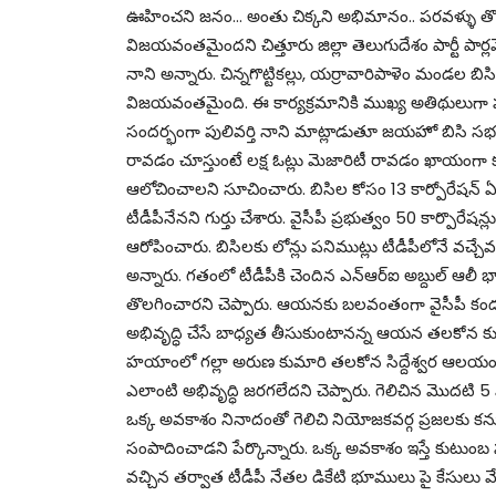
ఊహించని జనం… అంతు చిక్కని అభిమానం‌.. పరవళ్ళు తొ
విజయవంతమైందని చిత్తూరు జిల్లా తెలుగుదేశం పార్టీ పార్లమెం
నాని అన్నారు. చిన్నగొట్టికల్లు, యర్రావారిపాళెం మండల
విజయవంతమైంది. ఈ కార్యక్రమానికి ముఖ్య అతిథులుగా పు
సందర్భంగా పులివర్తి నాని మాట్లాడుతూ జయహో బిసి సభక
రావడం చూస్తుంటే లక్ష ఓట్లు మెజారిటీ రావడం ఖాయంగా కనిప
ఆలోచించాలని సూచించారు. బిసిల కోసం 13 కార్పోరేషన్ ఏ
టీడీపీనేనని గుర్తు చేశారు. వైసీపీ ప్రభుత్వం 50 కార్పొ
ఆరోపించారు. బిసిలకు లోన్లు పనిముట్లు టీడీపీలోనే వచ్
అన్నారు. గతంలో టీడీపీకి చెందిన ఎన్ఆర్ఐ అబ్దుల్ ఆలీ భాకర
తొలగించారని చెప్పారు. ఆయనకు బలవంతంగా వైసీపీ కండు
అభివృద్ధి చేసే బాధ్యత తీసుకుంటానన్న ఆయన తలకోన కు డబు
హయాంలో గల్లా అరుణ కుమారి తలకోన సిద్దేశ్వర ఆలయం అభివ
ఎలాంటి అభివృద్ధి జరగలేదని చెప్పారు. గెలిచిన మొదటి 5 ఏ
ఒక్క అవకాశం నినాదంతో గెలిచి నియోజకవర్గ ప్రజలకు కను
సంపాదించాడని పేర్కొన్నారు. ఒక్క అవకాశం ఇస్తే కుటుంబ
వచ్చిన తర్వాత టీడీపీ నేతల డికేటి భూములు పై కేసులు వే