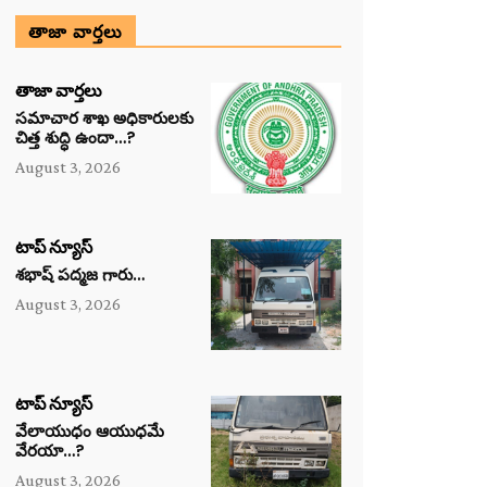
తాజా వార్తలు
తాజా వార్తలు
సమాచార శాఖ అధికారులకు
చిత్త శుద్ధి ఉందా…?
August 3, 2026
టాప్ న్యూస్
శభాష్ పద్మజ గారు…
August 3, 2026
టాప్ న్యూస్
వేలాయుధం ఆయుధమే
వేరయా…?
August 3, 2026