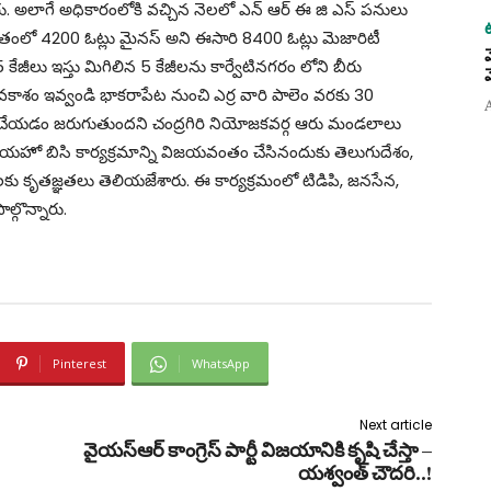
రు. అలాగే అధికారంలోకి వచ్చిన నెలలో ఎన్ ఆర్ ఈ జి ఎస్ పనులు
లో గతంలో 4200 ఓట్లు మైనస్ అని ఈసారి 8400 ఓట్లు మెజారిటీ
 కేజీలు ఇస్తు మిగిలిన 5 కేజీలను కార్వేటినగరం లోని బీరు
క అవకాశం ఇవ్వండి భాకరాపేట నుంచి ఎర్ర వారి పాలెం వరకు 30
ేయడం జరుగుతుందని చంద్రగిరి నియోజకవర్గ ఆరు మండలాలు
ారు. జయహో బిసి కార్యక్రమాన్ని విజయవంతం చేసినందుకు తెలుగుదేశం,
ు కృతజ్ఞతలు తెలియజేశారు. ఈ కార్యక్రమంలో టిడిపి, జనసేన,
గొన్నారు.
Pinterest
WhatsApp
Next article
వైయస్ఆర్ కాంగ్రెస్ పార్టీ విజయానికి కృషి చేస్తా –
యశ్వంత్ చౌదరి..!