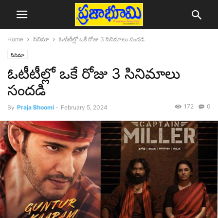
Home
సినిమా
ఓటీటీల్లో ఒకే రోజు 3 సినిమాలు సందడి
సినిమా
ఓటీటీల్లో ఒకే రోజు 3 సినిమాలు
సందడి
172
0
By
Praja Bhoomi
-
February 5, 2024