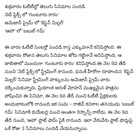
శుక్రవారం ఓటీటీల్లో తెలుగు సినిమాల సందడి
నెట్ ఫ్లిక్స్ లో ‘గుంటూరు కారం’
అమెజాన్ ప్రైమ్ లో ‘కెప్టెన్ మిల్లర్’
‘ఆహా’ లో ‘బబుల్ గమ్’
ఈ వారం ఓటీటీ సెంటర్లో సందడి కాస్త ఎక్కువగానే కనిపిస్తోంది. ఈ
శుక్రవారం రోజున తెలుగు సినిమాల జోరు గట్టిగానే అనిపిస్తోంది. ఆ
జాబితాలో ముందుగా ‘గుంటూరు కారం’ కనిపిస్తోంది.ఈ నెల 9వ తేదీ
నుంచి ‘నెట్ ఫ్లిక్స్’లో స్ట్రీమింగ్ కానుంది. ధనుశ్ హీరోగా రూపొందిన ‘కెప్టెన్
మిల్లర్’ సినిమా స్ట్రీమింగ్ హక్కులను అమెజాన్ ప్రైమ్ వారు
దక్కించుకున్నారు. ప్రియాంక అరుళ్ మోహన్ ముఖ్యమైన పాత్రను
పోషించిన ఈ సినిమా, ఈ నెల 9వ తేదీ నుంచి ఓటీటీ ప్రేక్షకులకు
అందుబాటులోకి రానుంది.ఇక సుమ – రాజీవ్ కనకాల తనయుడు ‘బబుల్
గమ్’ సినిమాకి థియేటర్ల నుంచి అంతగా రెస్పాన్స్ రాలేదు. ఈ నెల 9వ
తేదీ నుంచి, ‘ఆహా’ ఫ్లాట్ ఫామ్ పైకి రానుంది. ఇలా వేరువేరు ఫ్లాట్ ఫామ్లపై
ఒకే రోజు 3 సినిమాలు సందడి చేయనున్నాయి.