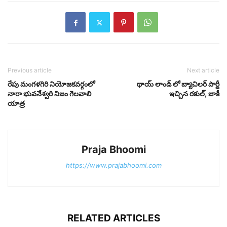
Previous article
Next article
రేపు మంగళగిరి నియోజకవర్గంలో
థాయ్ లాండ్ లో బ్యాచిలర్ పార్టీ
నారా భువనేశ్వరి నిజం గెలవాలి
ఇచ్చిన రకుల్, జాకీ
యాత్ర
Praja Bhoomi
https://www.prajabhoomi.com
RELATED ARTICLES