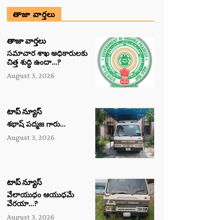
తాజా వార్తలు
తాజా వార్తలు
సమాచార శాఖ అధికారులకు
చిత్త శుద్ధి ఉందా…?
August 3, 2026
టాప్ న్యూస్
శభాష్ పద్మజ గారు…
August 3, 2026
టాప్ న్యూస్
వేలాయుధం ఆయుధమే
వేరయా…?
August 3, 2026