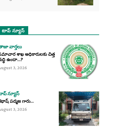
టాప్ న్యూస్
తాజా వార్తలు
సమాచార శాఖ అధికారులకు చిత్త
శుద్ధి ఉందా…?
August 3, 2026
టాప్ న్యూస్
శభాష్ పద్మజ గారు…
August 3, 2026