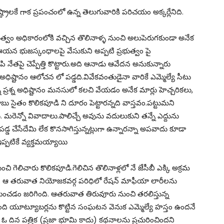
్రాలకే గాక ప్రపంచంలో ఉన్న తెలుగువారికి పరిచయం అక్కర్లేనిది.
ీ ప్రభుత్వం అధికారంలోకి వచ్చిన తొలినాళ్ళ నుంచి అలుపెరుగకుండా అనేక
ఈయన భుజస్కంధాలపై వేసుకుని అప్పటి ప్రభుత్వం పై
పి నేతపై చెప్పేత్తి కొట్టారు.అది ఆనాడు ఆవేదన అనుకున్నారు
ష్టానం ఆలోచన లో పడ్డది.వివేకవంతుడైనా వారికే ఎమ్మెల్యే సీటు
ప్రశ్న అధిష్టానం మనసులో కలచి వేయడం అనేక మార్లు హెచ్చరికలు,
ు సైతం కొలికపూడి ని దూరం పెట్టారన్నది వాస్తవం.పట్టుమని
మరెన్నో వివాదాలు.పాలిచ్చే అవును వదులుకుని తన్నే ఎద్దును
డ్డ చేసేదేమి లేక కొనసాగిస్తున్నట్లుగా ఉన్నారన్నా అపవాదు కూడా
్పటికే వ్యక్తమయ్యాయి
గెలిచారు కొలికపూడి.గెలిచిన తొలినాళ్లలో నే జేసీబీ ఎక్కి అక్రమ
. ఆ తరువాత నియోజకవర్గ పరిధిలో రేషన్ మాఫీయా లారీలను
యించడం జరిగింది. ఆతరువాత తిరువూరు నుంచి తరలిస్తున్న
ది యూట్యూబర్లను కొట్టిన సంఘటన వెనుక ఎమ్మెల్యే హస్తం ఉందనే
ై ఓ దిన పత్రిక (ప్రజా భూమి కాదు) కథనాలను ప్రచురించిందని