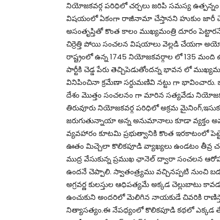
నియోజకవర్గ పరిధిలో చర్చలు జరిపి సమస్య ఉత్పన్నం కాక
విషయంలో ఏకంగా రాజీనామా చేస్తానని హుకుం జారీ చే
అసంతృప్తితో కొంత కాలం ముఖ్యమంత్రి దూరం పెట్టారన
చిర్రెత్తి పోయి సంచలన విషయాలు వెల్లడి చేయగా అయ
రాష్ట్రంలో ఉన్న 1745 నియోజకవర్గాల లో 135 మంది ఉ
పార్టీకి చెడ్డ పేరు తెచ్చిపెడుతోందన్న భావన లో ము
వినిపించినా క్రమేణా సర్దుమణివి నట్టు గా భావించార
దేశం మొత్తం సంచలనం గా మారిన సత్యవేడు నియోజకవర్గ
తిరువూరు నియోజకవర్గ పరిధిలో అక్రమ మైనింగ్,ఇసుక,
జరుగుతున్నాయా అన్న అనుమానాలు కూడా వ్యక్తం అవు
వ్యవహారం కూటమి ప్రభుత్వానికి కొంత ఇరకాటంలో పెట్టె 
ఊతం మిచ్చెలా కొలికపూడి వ్యాఖ్యలు ఉండటం తీవ్ర 
ముద్ర వేసుకున్న ప్రముఖ ఛానెల్ ద్వారా సంచలన ఆరో
ఉందనే చెప్పాలి. స్వాతంత్ర్యము వచ్చినప్పటి నుంచ
అగ్రవర్ణ కులస్తుల ఆధిపత్యమే అక్కడ చెల్లుబాటు కావ
ఉంచుకుని అందరిలో మెలిగిన నాయకుడే చివరికి రాణిస్
నిత్యాసత్యం.ఈ నేపధ్యంలో కొలికపూడి కథలో ఎక్కడ 