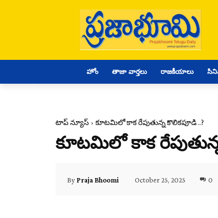
హోం
తాజా వార్తలు
రాజకీయాలు
సిన
టాప్ న్యూస్
కూటమిలో కాక రేపుతున్న కొలికపూడి ..?
కూటమిలో కాక రేపుతున్న
October 25, 2025
0
By
Praja Bhoomi