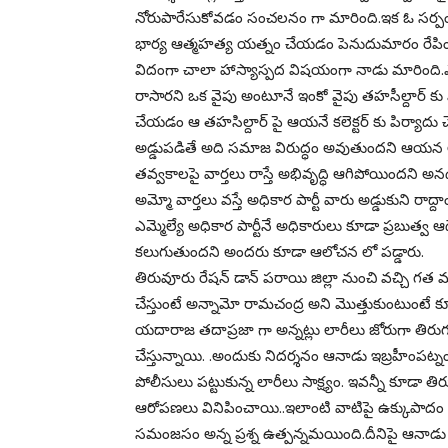
నోరుపారేసుకోవడం సంచలనం గా మారింది.ఇక ఓ సర్పం
భార్య ఆత్మహత్య యత్నం చేయడం పెనుదుమారం రేపింది
విదంగా చాలా హాస్యాస్పద విషయంగా నాడు మారింది.ఎ
రాసారని ఒక వైపు అంటూనే ఇంకో వైపు తహసీల్దార్ కు 
చేయడం ఆ తహసిల్దార్ పై ఆయనే కలెక్టర్ కు పిర్యాదు 
అడ్డుపడితే అది సమాజ విరుద్ధం అవుతుందని ఆయన ఆవే
తవ్వకాలపై వార్తలు రాస్తే అభివృద్ధి ఆగిపోయిందని అనడం 
అమ్మో వార్తలు వస్తే అధికార పార్టీ వారు అడ్డుకుని ర
ఎమ్మెల్యే అధికార పార్టీనే అధికారులు కూడా ప్రబుత్వ 
కలుగుతుందని అందరు కూడా ఆలోచన లో పడ్డారు.
తిరువూరు రేషన్ డాన్ పరాయి జిల్లా నుంచి వచ్చి గత 
చేస్తుంటే అన్నామో రామచంద్ర అని మొత్తుకుంటుంటే 
యదారాజ తదాప్రజా గా అన్నట్లు లారీలు జోరుగా తిరుగుతున
చేస్తున్నాయి. .అందుకు నిదర్శనం ఆనాడు ఇబ్రహీంపట్న
పోలీసులు పట్టుకున్న లారీలు సాక్ష్యం. ఇవన్నీ కూడా త
ఆరోపణలు వినిపించాయి..ఇలాంటి వాటిపై ఉక్కుపాదం మో
సమంజసం అన్న ప్రశ్న ఉత్పన్నమయింది.దీనిపై ఆనాడు 