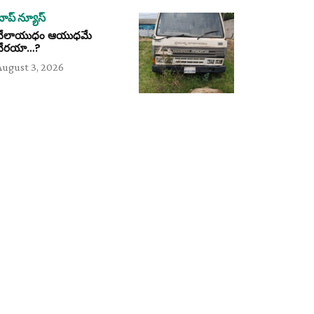
టాప్ న్యూస్
వేలాయుధం ఆయుధమే
వేరయా…?
August 3, 2026