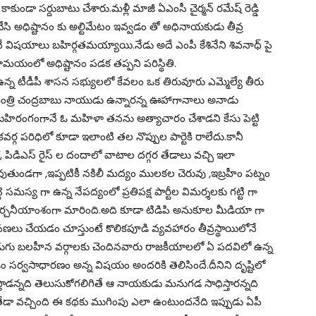
ుండా సర్దుబాటు చేశారు.మళ్లీ మాజీ ఏఎంసీ చైర్మన్ రమేష్ రెడ్డి
సి అధిష్టానం కు అల్టిమేటం ఇవ్వడం తో అధినాయకుడు తీవ్ర
ే విషయాలు బహిర్గతమయ్యాయి.నేడు అదే ఎంపీ కేశినేని శివనాధ్ పై
ోమయంలో అధిష్టానం పడక తప్పని పరిస్థితి.
న్న టీడీపీ శాసన సభ్యులలో కేవలం ఒక తిరువూరు ఎమ్మెల్యే తీరు
ఖ్యమంత్రి చంద్రబాబు నాయుడు ఉన్నారన్న ఊహాగానాలు అనాడు
ు. బహిరంగంగానే ఓ మహిళా తనను అత్యాచారం చేశాడని కేసు పెట్టి
 పరిధిలో కూడా ఇలాంటి తల నొప్పుల పార్టెకి రాలేదు.కానీ
 పిడిఎస్ రైస్ ల దందాలో వాటాల దగ్గర తేడాలు వచ్చి ఇలా
తుండగా ,ఇప్పటికీ నకిలీ మద్యం ములకల చెరువు ,ఇబ్రహీం పట్నం
సమస్య గా ఉన్న నేపద్యంలో ప్రతిపక్ష పార్టీల విమర్శలకు గట్టి గా
చర్చనీయాంశంగా మారింది.అది కూడా టిడిపి అనుకూల మీడియా గా
పణలు చేయడం చూస్తుంటే కొలికపూడి వ్యవహారం తీవ్రస్థాయిలోనే
ి బడుగు బలహీన వర్గాలకు చెందినవారు రాజకీయాలలో ఏ పదవిలో ఉన్న
డం సర్వసాధారణం అన్న విషయం అందరికి తెలిసిందే.దీనిని దృష్టిలో
తాడన్నది తెలుసుకోగలిగితే ఆ నాయకుడు మనుగడ సాధిస్తారన్నది
తేడా వచ్చింది ఈ కథకు ముగింపు ఎలా ఉంటుందనేది ఇప్పుడు ఏపీ