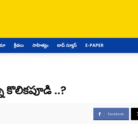
ిమా
క్రీడలు
సాహిత్యం
టాప్ న్యూస్
E-PAPER
 కొలికపూడి ..?
Facebook