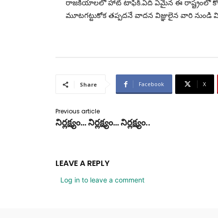
రాజకీయాలలో హాట్ టాఫిక్.ఏది ఏమైన ఈ రాష్ట్రంలో కొం
మూటగట్టుకోక తప్పదనే వాదన విజ్ఞులైన వారి నుండి విని
Facebook
X
Share
Previous article
నిర్లక్ష్యం… నిర్లక్ష్యం… నిర్లక్ష్యం..
LEAVE A REPLY
Log in to leave a comment