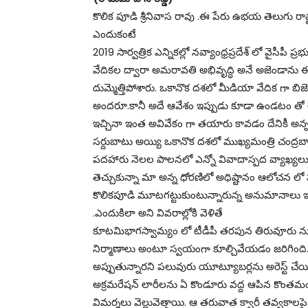
కొలిక పూడి శ్రీనివాస రావు .ఈ పేరు ఉభయ తెలుగు రాష్ట
ఎందుకంటే
2019 సార్వత్రిక ఎన్నికల్లో నవ్యాంధ్రప్రదేశ్ లో వైసీప
వేదికల ద్వారా అమరావతి అభివృద్ధి అనే అజెండాను 
దుమ్మెత్తిపోశారు. ఒకానొక దశలో మీడియా వేదిక గా బిజె
అందరూ.కానీ అదే ఆవేశం ఇప్పుడు కూడా ఉండటం తో అధి
ఇచ్చినా ఇంత అవివేకం గా తయారు కావడం దేనికీ అన్న 
సర్దుబాటు అయ్యి ఒకానొక దశలో ముఖ్యమంత్రి చంద్రబాబ
పదహారు నెలల పాలనలో ఎన్నో వివాదాస్పద వ్యాఖ్యలు. 
తెచ్చుకున్నా మా అన్న ధోరణిలో అధిష్టానం ఆలోచన లో ప
కొలికపూడి మూటగట్టుకుంటున్నారున్న అనుమానాలు ఇప
.ఎందుకిలా అని వివరాల్లోకి వెళితే
కూటమిభాగస్వామ్యం లో టీడీపీ తరపున తిరువూరు నుంచి 
నిర్మాణాలు అంటూ స్వయంగా కూల్చివేయడం జరిగింది
అప్పుతున్నారని పలువురు యూట్యూబర్లను అరెస్ట్ చే
అక్రమరేషన్ లారీలను ఏ కొండూరు వద్ద ఆపిన కొంతమం
విమర్శలు వెల్లువెత్తాయి. ఆ తరువాత క్వారీ తవ్వకాలప