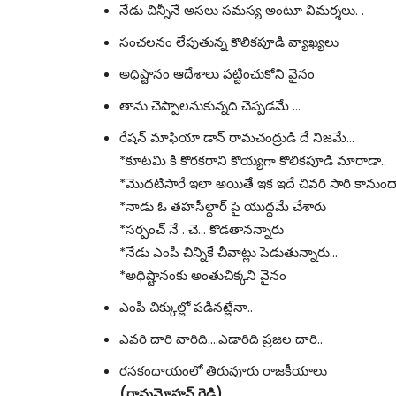
నేడు చిన్నీనే అసలు సమస్య అంటూ విమర్శలు. .
సంచలనం లేపుతున్న కొలికపూడి వ్యాఖ్యలు
అధిష్టానం ఆదేశాలు పట్టించుకోని వైనం
తాను చెప్పాలనుకున్నది చెప్పడమే …
రేషన్ మాఫియా డాన్ రామచంద్రుడి దే నిజమే…
*కూటమి కి కొరకరాని కొయ్యగా కొలికపూడి మారాడా..
*మొదటిసారే ఇలా అయితే ఇక ఇదే చివరి సారి కానుంద
*నాడు ఓ తహసీల్దార్ పై యుద్ధమే చేశారు
*సర్పంచ్ నే . చె… కొడతానన్నారు
*నేడు ఎంపీ చిన్నికే చీవాట్లు పెడుతున్నారు…
*అధిష్టానంకు అంతుచిక్కని వైనం
ఎంపీ చిక్కుల్లో పడినట్లేనా..
ఎవరి దారి వారిది….ఎడారిది ప్రజల దారి..
రసకందాయంలో తిరువూరు రాజకీయాలు
(రామమోహన్ రెడ్డి)