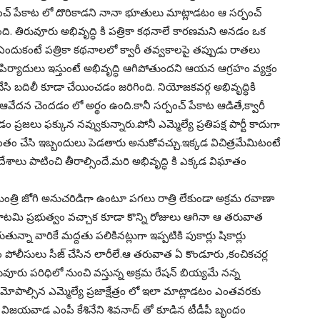
చ్ పేకాట లో దొరికాడని నానా భూతులు మాట్లాడటం ఆ సర్పంచ్
. తిరువూరు అభివృద్ధి కి పత్రికా కథనాలే కారణమని అనడం ఒక
ందుకంటే పత్రికా కథనాలలో క్వారీ తవ్వకాలపై తప్పుడు రాతలు
పిర్యాదులు ఇస్తుంటే అభివృద్ధి ఆగిపోతుందని ఆయన ఆగ్రహం వ్యక్తం
చేసి బదిలీ కూడా చేయించడం జరిగింది. నియోజకవర్గ అభివృద్ధికి
దన చెందడం లో అర్థం ఉంది.కానీ సర్పంచ్ పేకాట ఆడితే,క్వారీ
ప్రజలు ఫక్కున నవ్వుకున్నారు.పోనీ ఎమ్మెల్యే ప్రతిపక్ష పార్టీ కాదుగా
ాద్దాంతం చేసి ఇబ్బందులు పెడతారు అనుకోవచ్చు.ఇక్కడ విచిత్రమేమిటంటే
ఆదేశాలు పాటించి తీరాల్సిందే.మరి అభివృద్ధి కి ఎక్కడ విఘాతం
మంత్రి జోగి అనుచరిడిగా ఉంటూ పగలు రాత్రి లేకుండా అక్రమ రవాణా
కూటమి ప్రభుత్వం వచ్చాక కూడా కొన్ని రోజులు ఆగినా ఆ తరువాత
్నా వారికే మద్దతు పలికినట్లుగా ఇప్పటికి పుకార్లు షికార్లు
ం పోలీసులు సీజ్ చేసిన లారీలే.ఆ తరువాత ఏ కొండూరు ,కంచికచర్ల
ిరువూరు పరిధిలో నుంచి వస్తున్న అక్రమ రేషన్ బియ్యమే నన్న
పాల్సిన ఎమ్మెల్యే ప్రజాక్షేత్రం లో ఇలా మాట్లాడటం ఎంతవరకు
విజయవాడ ఎంపీ కేశినేని శివనాద్ తో కూడిన టీడీపీ బృందం