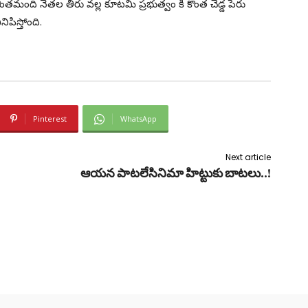
తమంది నేతల తీరు వల్ల కూటమి ప్రభుత్వం కీ కొంత చెడ్డ పేరు
పిస్తోంది.
Pinterest
WhatsApp
Next article
ఆయన పాటలేసినిమా హిట్టుకు బాటలు..!