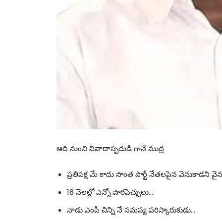
ఆది నుంచి వివాదాస్పదుడి గానే ముద్ర
ప్రతిపక్ష మే కాదు సొంత పార్టీ నేతలపైన వెనుకాడని వై
16 నెలల్లో ఎన్నో పొరపెచ్చులు….
నాడు ఎంపీ చిన్ని నే సమస్య పరిస్కారుకుడు…