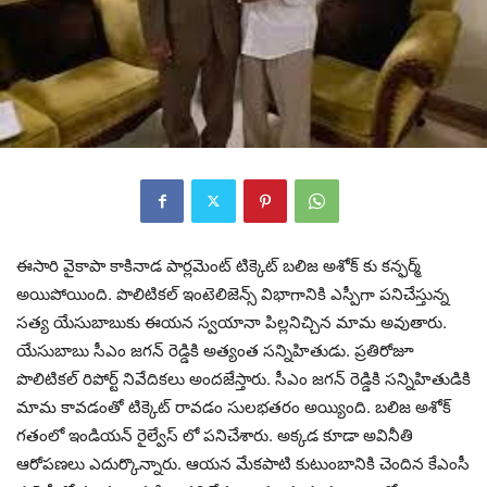
ఈసారి వైకాపా కాకినాడ పార్లమెంట్ టిక్కెట్ బలిజ అశోక్ కు కన్ఫర్మ్
అయిపోయింది. పొలిటికల్ ఇంటెలిజెన్స్ విభాగానికి ఎస్పీగా పనిచేస్తున్న
సత్య యేసుబాబుకు ఈయన స్వయానా పిల్లనిచ్చిన మామ అవుతారు.
యేసుబాబు సీఎం జగన్ రెడ్డికి అత్యంత సన్నిహితుడు. ప్రతిరోజూ
పొలిటికల్ రిపోర్ట్ నివేదికలు అందజేస్తారు. సీఎం జగన్ రెడ్డికి సన్నిహితుడికి
మామ కావడంతో టిక్కెట్ రావడం సులభతరం అయ్యింది. బలిజ అశోక్
గతంలో ఇండియన్ రైల్వేస్ లో పనిచేశారు. అక్కడ కూడా అవినీతి
ఆరోపణలు ఎదుర్కొన్నారు. ఆయన మేకపాటి కుటుంబానికి చెందిన కేఎంసీ