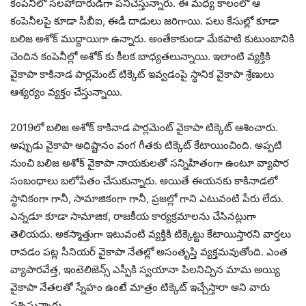
కంపెనీలో సలహాదారుడిగా పనిచేస్తున్నారు. ఈ మధ్య కాలంలో ఆ
కంపెనీలపై కూడా సీబీఐ, ఈడీ దాడులు జరిగాయి. పలు కేసుల్లో కూడా
బలిజ అశోక్ ముద్దాయిగా ఉన్నారు. అంతేకాకుండా మేకపాటి కుటుంబానికి
చెందిన కంపెనీల్లో అశోక్ కు కీలక బాధ్యతలున్నాయి. ఇలాంటి వ్యక్తికి
వైకాపా కాకినాడ పార్లమెంట్ టిక్కెట్ ఇవ్వడంపై స్థానిక వైకాపా శ్రేణులు
ఆశ్యర్యం వ్యక్తం చేస్తున్నాయి.
2019లో బలిజ అశోక్ కాకినాడ పార్లమెంట్ వైకాపా టిక్కెట్ ఆశించారు.
అప్పుడు వైకాపా అధిష్టానం వంగ గీతకు టిక్కెట్ కేటాయించింది. అప్పటి
నుంచి బలిజ అశోక్ వైకాపా నాయకులతో సన్నిహితంగా ఉంటూ వ్యాపార
సంబంధాలు బలోపేతం చేసుకున్నారు. అయితే ఈయనకు కాకినాడలో
స్థానికంగా గానీ, సామాజికంగా గానీ, ప్రజల్లో గాని ఎటువంటి పేరు లేదు.
ఎన్నడూ కూడా సామాజిక, రాజకీయ కార్యక్రమాలను చేసినట్లుగా
తెలియదు. అకస్మాత్తుగా ఇటువంటి వ్యక్తికి టిక్కెట్టు కేటాయిస్తారని వార్తలు
రావడం పట్ల సీనియర్ వైకాపా నేతల్లో అసంతృప్తి వ్యక్తమవుతోంది. ఎంత
వ్యాపారవేత్త, ఇంటెలిజెన్స్ ఎస్పీకి స్వయానా పిలనిచ్చిన మామ అయ్యి
వైకాపా నేతలతో స్నేహం ఉంటే మాత్రం టిక్కెట్ ఇచ్చేస్తారా అని వారు
ప్రశ్నిస్తున్నారు.