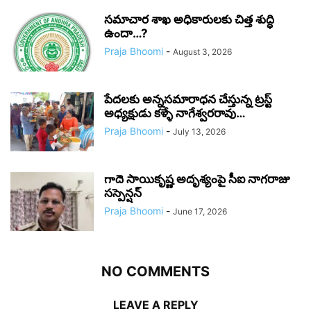
సమాచార శాఖ అధికారులకు చిత్త శుద్ధి
ఉందా…?
Praja Bhoomi
-
August 3, 2026
పేదలకు అన్నసమారాధన చేస్తున్న ట్రస్ట్
అధ్యక్షుడు కళ్ళే నాగేశ్వరరావు…
Praja Bhoomi
-
July 13, 2026
గాదె సాయికృష్ణ అదృశ్యంపై సీఐ నాగరాజు
సస్పెన్షన్
Praja Bhoomi
-
June 17, 2026
NO COMMENTS
LEAVE A REPLY