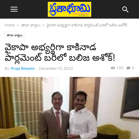
Home
తాజా వార్తలు
వైకాపా అభ్యర్థిగా కాకినాడ పార్లమెంట్ బరిలో బలిజ అశోక్!
తాజా వార్తలు
వైకాపా అభ్యర్థిగా కాకినాడ
పార్లమెంట్ బరిలో బలిజ అశోక్!
130
0
By
Praja Bhoomi
-
December 15, 2023