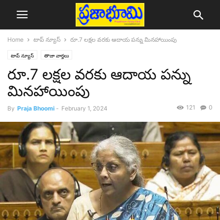
Home
టాప్ న్యూస్
రూ.7 లక్షల వరకు ఆదాయ పన్ను మినహాయింపు
టాప్ న్యూస్
తాజా వార్తలు
రూ.7 లక్షల వరకు ఆదాయ పన్ను
మినహాయింపు
121
0
By
Praja Bhoomi
-
February 1, 2024