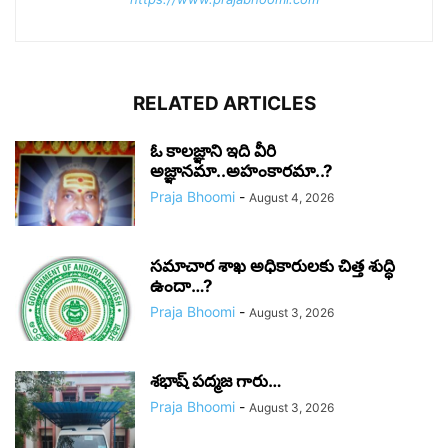
RELATED ARTICLES
ఓ కాలజ్ఞాని ఇది వీరి
అజ్ఞానమా..అహంకారమా..?
Praja Bhoomi
-
August 4, 2026
సమాచార శాఖ అధికారులకు చిత్త శుద్ధి
ఉందా…?
Praja Bhoomi
-
August 3, 2026
శభాష్ పద్మజ గారు…
Praja Bhoomi
-
August 3, 2026