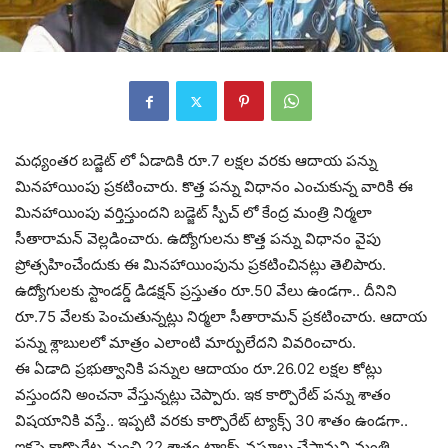
మధ్యంతర బడ్జెట్ లో ఏడాదికి రూ.7 లక్షల వరకు ఆదాయ పన్ను
మినహాయింపు ప్రకటించారు. కొత్త పన్ను విధానం ఎంచుకున్న వారికి ఈ
మినహాయింపు వర్తిస్తుందని బడ్జెట్ స్పీచ్ లో కేంద్ర మంత్రి నిర్మలా
సీతారామన్ వెల్లడించారు. ఉద్యోగులను కొత్త పన్ను విధానం వైపు
ప్రోత్సహించేందుకు ఈ మినహాయింపును ప్రకటించినట్లు తెలిపారు.
ఉద్యోగులకు స్టాండర్డ్ డిడక్షన్ ప్రస్తుతం రూ.50 వేలు ఉండగా.. దీనిని
రూ.75 వేలకు పెంచుతున్నట్లు నిర్మలా సీతారామన్ ప్రకటించారు. ఆదాయ
పన్ను శ్లాబులలో మాత్రం ఎలాంటి మార్పులేదని వివరించారు.
ఈ ఏడాది ప్రభుత్వానికి పన్నుల ఆదాయం రూ.26.02 లక్షల కోట్లు
వస్తుందని అంచనా వేస్తున్నట్లు చెప్పారు. ఇక కార్పొరేట్ పన్ను శాతం
విషయానికి వస్తే.. ఇప్పటి వరకు కార్పొరేట్ ట్యాక్స్ 30 శాతం ఉండగా..
ఇకపై కార్పొరేట్ల నుంచి 22 శాతం ట్యాక్స్ వసూలు చేస్తామని మంత్రి