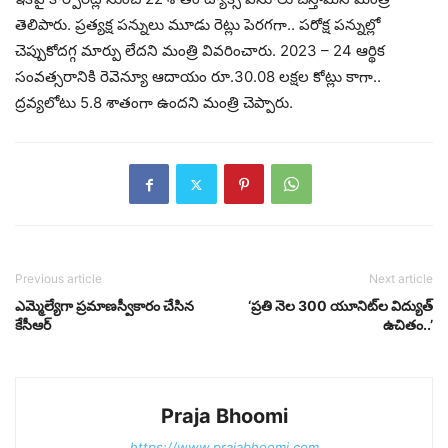
తెలిపారు. ప్రత్యక్ష పన్నులు మూడు రెట్లు పెరగగా.. పరోక్ష పన్నుల్లో
చెప్పుకోదగ్గ మార్పు లేదని మంత్రి వివరించారు. 2023 – 24 ఆర్థిక
సంవత్సరానికి రెవెన్యూ ఆదాయం రూ.30.08 లక్షల కోట్లు కాగా..
ద్రవ్యలోటు 5.8 శాతంగా ఉందని మంత్రి చెప్పారు.
Previous article
Next article
ఎమ్మెల్యేగా ప్రమాణస్వీకారం చేసిన
‘ప్రతి నెల 300 యూనిట్​ల విద్యుత్​
కేసీఆర్
ఉచితం..’
Praja Bhoomi
https://www.prajabhoomi.com