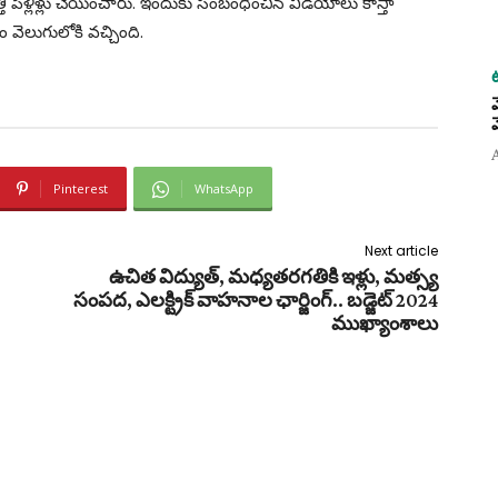
తి పెళ్లిళ్లు చేయించారు. ఇందుకు సంబంధించిన వీడియోలు కాస్తా
వెలుగులోకి వచ్చింది.
Pinterest
WhatsApp
Next article
ఉచిత విద్యుత్, మధ్యతరగతికి ఇళ్లు, మత్స్య
సంపద, ఎలక్ట్రిక్ వాహనాల ఛార్జింగ్.. బడ్జెట్ 2024
ముఖ్యాంశాలు