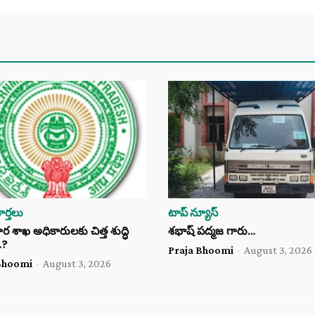
ర్తలు
టాప్ న్యూస్
శాఖ అధికారులకు చిత్త శుద్ధి
శభాష్ పద్మజ గారు…
…?
Praja Bhoomi
-
August 3, 2026
Bhoomi
-
August 3, 2026