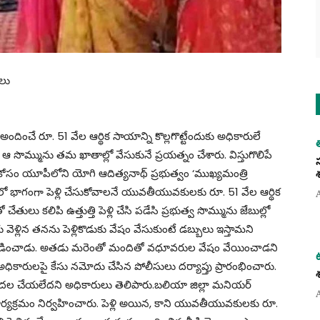
లు
అందించే రూ. 51 వేల ఆర్థిక సాయాన్ని కొల్లగొట్టేందుకు అధికారులే
ేసి ఆ సొమ్మును తమ ఖాతాల్లో వేసుకునే ప్రయత్నం చేశారు. విస్తుగొలిపే
ల కోసం యూపీలోని యోగి ఆదిత్యనాథ్ ప్రభుత్వం ‘ముఖ్యమంత్రి
ో భాగంగా పెళ్లి చేసుకోవాలనే యువతీయువకులకు రూ. 51 వేల ఆర్థిక
ులు కలిపి ఉత్తుత్తి పెళ్లి చేసి పడేసి ప్రభుత్వ సొమ్మును జేబుల్లో
కు వెళ్లిన తనను పెళ్లికొడుకు వేషం వేసుకుంటే డబ్బులు ఇస్తామని
ాలు వెల్లడించాడు. అతడు మరెంతో మందితో వధూవరుల వేషం వేయించాడని
ధికారులపై కేసు నమోదు చేసిన పోలీసులు దర్యాప్తు ప్రారంభించారు.
ు విడుదల చేయలేదని అధికారులు తెలిపారు.బలియా జిల్లా మనియర్
యక్రమం నిర్వహించారు. పెళ్లి అయిన, కాని యువతీయువకులకు రూ.