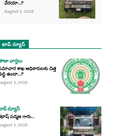
వేరయా…?
August 3, 2026
టాప్ న్యూస్
తాజా వార్తలు
సమాచార శాఖ అధికారులకు చిత్త
శుద్ధి ఉందా…?
August 3, 2026
టాప్ న్యూస్
శభాష్ పద్మజ గారు…
August 3, 2026