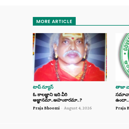
MORE ARTICLE
టాప్ న్యూస్
తాజా వా
ఓ కాలజ్ఞాని ఇది వీరి
సమాచార 
అజ్ఞానమా..అహంకారమా..?
ఉందా
Praja Bhoomi
-
August 4, 2026
Praja 