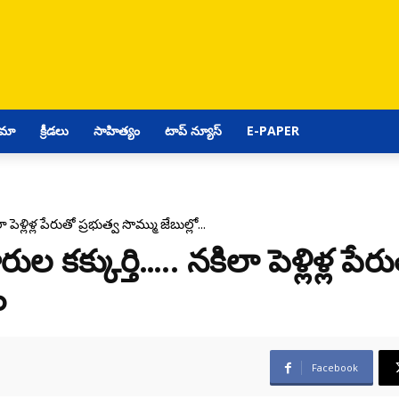
ిమా
క్రీడలు
సాహిత్యం
టాప్ న్యూస్
E-PAPER
పెళ్లిళ్ల పేరుతో ప్రభుత్వ సొమ్ము జేబుల్లో...
 కక్కుర్తి….. నకిలా పెళ్లిళ్ల పేర
ం
Facebook