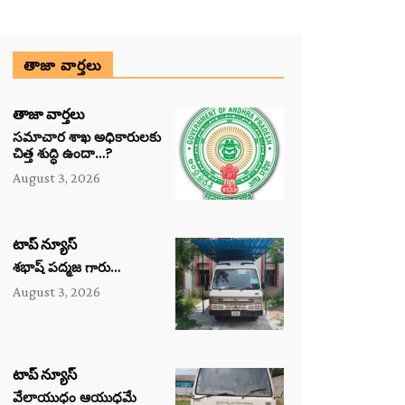
తాజా వార్తలు
తాజా వార్తలు
సమాచార శాఖ అధికారులకు
చిత్త శుద్ధి ఉందా…?
August 3, 2026
టాప్ న్యూస్
శభాష్ పద్మజ గారు…
August 3, 2026
టాప్ న్యూస్
వేలాయుధం ఆయుధమే