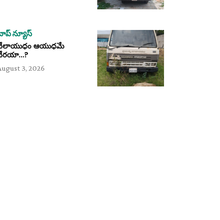
టాప్ న్యూస్
వేలాయుధం ఆయుధమే
వేరయా…?
August 3, 2026