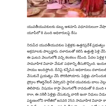
యువతీయువకులకు డబ్బు ఆశచూపి వధూవరులుగా వేషా
యూపీలో 8 మంది అధికారులపై కేసు
నిరుపేద యువతీయువకుల పెళ్లిళ్లకు ఉత్తరప్రదేశ్ ప్రభుత్వం 
అక్రమాలకు పాల్పడ్డారు. దళారులతో కలిసి ఉత్తుత్తి పెళ్లి చ
ఈ ఘటన వెలుగులోకి వచ్చి కలకలం రేపింది. పేదల పెళ్లిళ్
సామూహిక వివాహ వేడుక’ పథకాన్ని తీసుకొచ్చింది. ఇందుల
సాయం అందిస్తోంది. దీనిపై కన్నేసిన అధికారులు దళారులతో చేత
వేసుకునే ప్రయత్నం చేసి దొరికిపోయారు. పెళ్లిళ్లు చూసేందు
ప్రోగ్రాం కోఆర్డినేటర్ చెప్పాడని స్థానిక యువకుడు బ
తెలిపాడు. విషయం కాస్తా వెలుగులోకి రావడంతో 8 మంది అ
కాగా, ఈ నకిలీ పెళ్లిళ్లు చేసుకున్న వారికి ఇంకా నిధుల
పట్టణంలోని కాలేజీలో జనవరి 25న సామూహిక వివాహ కార్