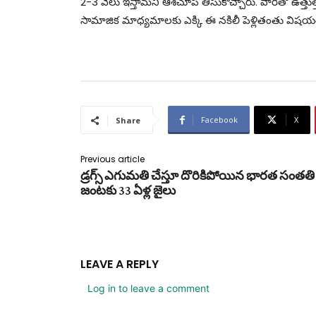
2-3 వేలు ఇస్తామని ఆశచూపి తీసుకొచ్చారు. వారితో ఉత్తుత్
సామాజిక మాధ్యమాలకు ఎక్కి ఈ నకిలీ పెళ్లితంతు విషయం 
Facebook
X
Share
Previous article
డ్రగ్స్ ఎగుమతి చేస్తూ దొరికిపోయిన భారత సంతతి
జంటకు 33 ఏళ్ల జైలు
LEAVE A REPLY
Log in to leave a comment