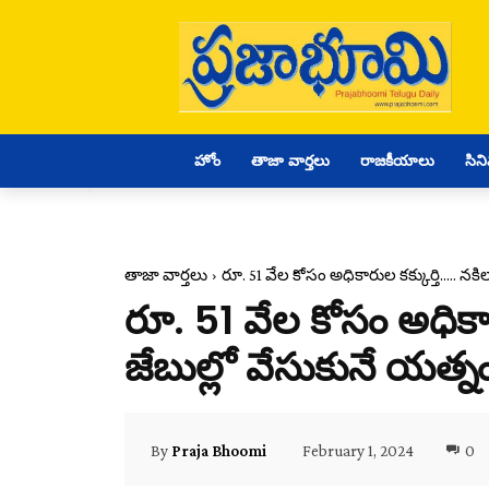
హోం
తాజా వార్తలు
రాజకీయాలు
సిన
తాజా వార్తలు
రూ. 51 వేల కోసం అధికారుల కక్కుర్తి..... నకిలా 
రూ. 51 వేల కోసం అధికారుల
జేబుల్లో వేసుకునే యత్న
February 1, 2024
0
By
Praja Bhoomi