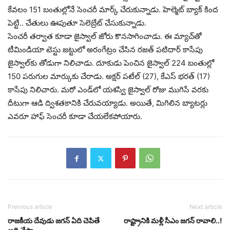
కేవలం 151 బంతుల్లోనే సెంచరీ మార్క్ చేరుకున్నాడు. హెల్మెట్ బ్యాక్ కింద
పెట్టి.. చేతులు ఊపుతూ సెలెబ్రేట్ చేసుకున్నాడు.
సెంచరీ తర్వాత కూడా జైస్వాల్ జోరు కొనసాగించాడు. ఈ మ్యాచ్‍తో
టీమిండియా టెస్టు జట్టులో అరంగేట్రం చేసిన రజత్ పటిదార్ కాసేపు
జైస్వాల్‍కు తోడుగా నిలిచాడు. దూకుడు పెంచిన జైస్వాల్ 224 బంతుల్లో
150 పరుగుల మార్కుకు చేరాడు. అక్షర్ పటేల్ (27), కేఎస్ భరత్ (17)
కాసేపు నిలిచారు. మరో ఎండ్‍లో యశస్వి జైస్వాల్ రోజు ముగిసే వరకు
దీటుగా ఆడి ద్విశతకానికి చేరువయ్యాడు. అయితే, మిగిలిన బ్యాటర్లు
ఎవరూ హాఫ్ సెంచరీ కూడా చేయలేకపోయారు.
Previous article
Next article
రాజకీయ దేవుడు జగన్ ఏది చెపితే
రాష్ట్రానికి మళ్లీ సీఎం జగన్ రావాలి..!