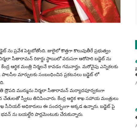
్ ను ప్రవేశ పెట్టబోతోంది. జులైలో కొత్తగా కొలువుతీరే ప్రభుత్వం
్రి నిర్మలా సీతారామన్ రికార్డు స్థాయిలో వరుసగా ఆరోసారి బడ్జెట్ ను
ేంద్ర ఆర్థిక మంత్రి నిర్మలనే కావడం గమనార్హం. మరోవైపు ఎన్నికలకు
 పాలసీల మార్పులకు సంబంధించిన ప్రకటనలు బడ్జెట్ లో
ది.
పతి ద్రౌపది ముర్మును నిర్మలా సీతారామన్ మర్యాదపూర్వకంగా
న చేతులతో స్వీటు తినిపించారు. కేంద్ర ఆర్థిక శాఖ సహాయ మంత్రులు
శాఖ సీనియర్ అధికారులు ఈ సందర్భంగా అక్కడ ఉన్నారు. బడ్జెట్ పై
 భవన్ ను బయల్దేరి పార్లమెంటుకు చేరుకున్నారు.