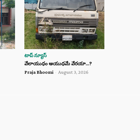
టాప్ న్యూస్
వేలాయుధం ఆయుధమే వేరయా…?
Praja Bhoomi
-
August 3, 2026