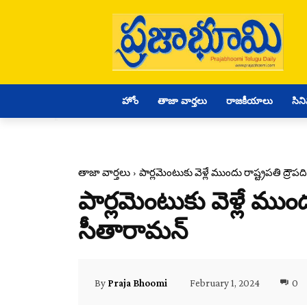
హోం
తాజా వార్తలు
రాజకీయాలు
సిన
తాజా వార్తలు
పార్లమెంటుకు వెళ్లే ముందు రాష్ట్రపతి ద్రౌ
పార్లమెంటుకు వెళ్లే ముంద
సీతారామన్
February 1, 2024
0
By
Praja Bhoomi