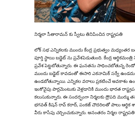
నిర్మలా సీతారామన్ కు స్వీటు తినిపించిన రాష్ట్రపతి
లోక్ సభ ఎన్నికలకు ముందు కేంద్ర ప్రభుత్వం మధ్యంతర బడ్జెట
పూర్తి స్థాయి బడ్జెట్ ను ప్రవేశపెడుతుంది. కేంద్ర ఆర్థికమంత
ప్రవేశ పెట్టబోతున్నారు. ఈ ఘనతను సాధించబోతున్న రెండో క
ముందు బడ్జెట్ కావడంతో ఈసారి ఎకనామిక్ సర్వే ఉండదు.
ఉండబోతున్నాయి. ఎన్నికల వరాలు ప్రకటించే అవకాశం ఉం
ఇంకోవైపు పార్లమెంటుకు వెళ్లడానికి ముందు భారత రాష్ట్ర
కలుసుకున్నారు. ఈ సందర్భంగా నిర్మలకు ద్రౌపది ముర్ము త
భగవత్ కిషన్ రావ్ కరాద్, పంకజ్ చౌదరిలతో పాలు ఆర్థిక 
వీరు కాసేపు చర్చించుకున్నారు. అనంతరం నిర్మల రాష్ట్రపతి