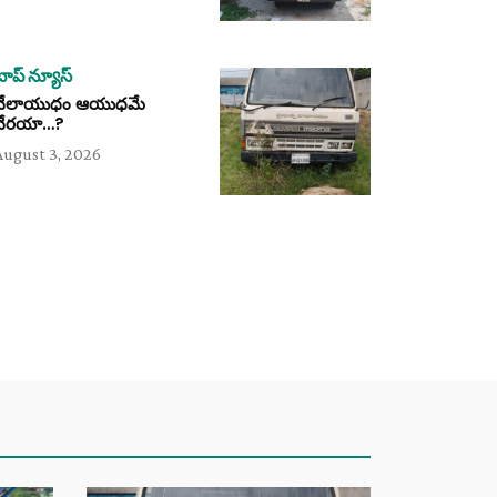
టాప్ న్యూస్
వేలాయుధం ఆయుధమే
వేరయా…?
August 3, 2026