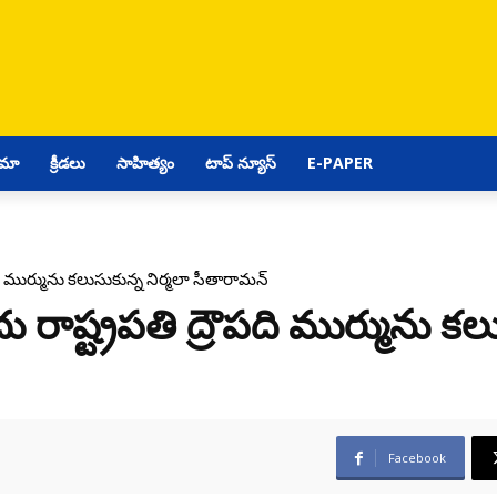
ిమా
క్రీడలు
సాహిత్యం
టాప్ న్యూస్
E-PAPER
పది ముర్మును కలుసుకున్న నిర్మలా సీతారామన్
ు రాష్ట్రపతి ద్రౌపది ముర్మును కల
Facebook