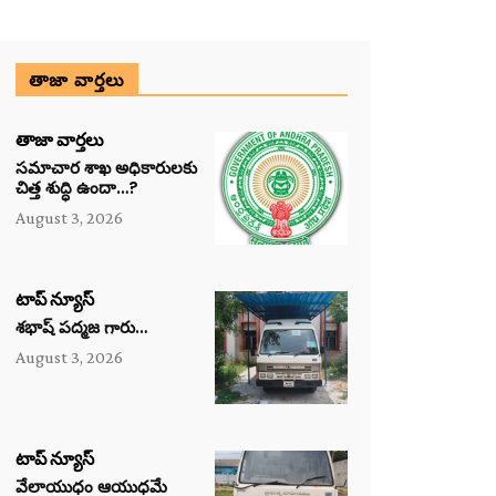
తాజా వార్తలు
తాజా వార్తలు
సమాచార శాఖ అధికారులకు
చిత్త శుద్ధి ఉందా…?
August 3, 2026
టాప్ న్యూస్
శభాష్ పద్మజ గారు…
August 3, 2026
టాప్ న్యూస్
వేలాయుధం ఆయుధమే