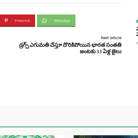
Pinterest
WhatsApp
Next article
డ్రగ్స్ ఎగుమతి చేస్తూ దొరికిపోయిన భారత సంతతి
జంటకు 33 ఏళ్ల జైలు