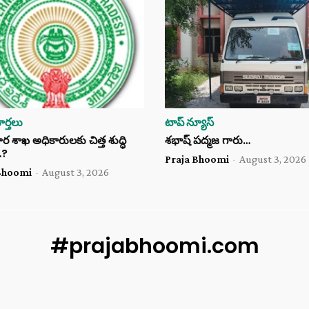
ర్తలు
టాప్ న్యూస్
శాఖ అధికారులకు చిత్త శుద్ధి
శభాష్ పద్మజ గారు…
…?
Praja Bhoomi
-
August 3, 2026
Bhoomi
-
August 3, 2026
#prajabhoomi.com