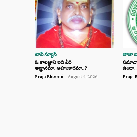
టాప్ న్యూస్
తాజా వా
ఓ కాలజ్ఞాని ఇది వీరి
సమాచార 
అజ్ఞానమా..అహంకారమా..?
ఉందా
Praja Bhoomi
-
August 4, 2026
Praja 