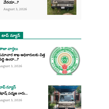
వేరయా…?
August 3, 2026
టాప్ న్యూస్
తాజా వార్తలు
సమాచార శాఖ అధికారులకు చిత్త
శుద్ధి ఉందా…?
August 3, 2026
టాప్ న్యూస్
శభాష్ పద్మజ గారు…
August 3, 2026