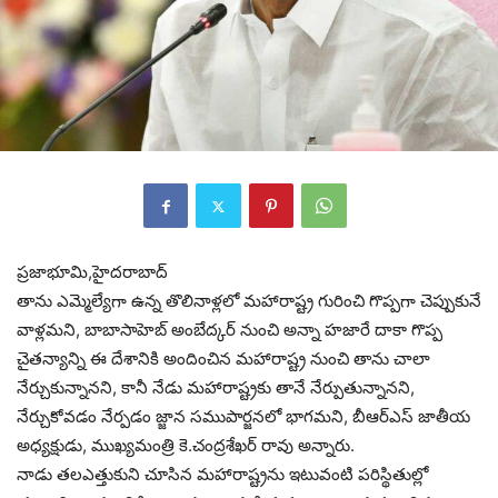
ప్రజాభూమి,హైదరాబాద్‌
తాను ఎమ్మెల్యేగా ఉన్న తొలినాళ్లలో మహారాష్ట్ర గురించి గొప్పగా చెప్పుకునే
వాళ్లమని, బాబాసాహెబ్ అంబేద్కర్ నుంచి అన్నా హజారే దాకా గొప్ప
చైతన్యాన్ని ఈ దేశానికి అందించిన మహారాష్ట్ర నుంచి తాను చాలా
నేర్చుకున్నానని, కానీ నేడు మహారాష్ట్రకు తానే నేర్పుతున్నానని,
నేర్చుకోవడం నేర్పడం జ్జాన సముపార్జనలో భాగమని, బీఆర్ఎస్ జాతీయ
అధ్యక్షుడు, ముఖ్యమంత్రి కె.చంద్రశేఖర్ రావు అన్నారు.
నాడు తలఎత్తుకుని చూసిన మహారాష్ట్రను ఇటువంటి పరిస్థితుల్లో