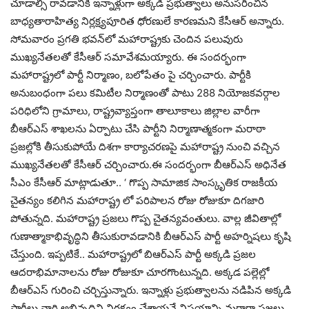
చూడాల్సి రావడానికి ఇన్నాళ్లుగా అక్కడి ప్రభుత్వాలు అనుసరించిన
బాధ్యతారాహిత్య నిర్లక్ష్యపూరిత ధోరణులే కారణమని కేసీఆర్‌ అన్నారు.
సోమవారం ప్రగతి భవన్‌లో మహారాష్ట్రకు చెందిన పలువురు
ముఖ్యనేతలతో కేసీఆర్‌ సమావేశమయ్యారు. ఈ సందర్భంగా
మహారాష్ట్రలో పార్టీ నిర్మాణం, బలోపేతం పై చర్చించారు. పార్టీకి
అనుబంధంగా పలు కమిటీల నిర్మాణంతో పాటు 288 నియోజకవర్గాల
పరిధిలోని గ్రామాలు, రాష్ట్రవ్యాప్తంగా తాలూకాలు జిల్లాల వారీగా
బీఆర్ఎస్ శాఖలను ఏర్పాటు చేసి పార్టీని నిర్మాణాత్మకంగా మరాఠా
ప్రజల్లోకి తీసుకుపోయే దిశగా కార్యాచరణపై మహారాష్ట్ర నుంచి వచ్చిన
ముఖ్యనేతలతో కేసీఆర్‌ చర్చించారు.ఈ సందర్భంగా బీఆర్ఎస్ అధినేత
సీఎం కేసీఆర్ మాట్లాడుతూ.. ‘ గొప్ప సామాజిక సాంస్కృతిక రాజకీయ
చైతన్యం కలిగిన మహారాష్ట్ర లో పరిపాలన రోజు రోజుకూ దిగజారి
పోతున్నది. మహారాష్ట్ర ప్రజలు గొప్ప చైతన్యవంతులు. వాల్ల జీవితాల్లో
గుణాత్మాకాభివృద్ధిని తీసుకురావడానికి బీఆర్ఎస్ పార్టీ అహర్నిషలు కృషి
చేస్తుంది. ఇప్పటికే.. మహారాష్ట్రలో బిఆర్ఎస్ పార్టీ అక్కడి ప్రజల
ఆదరాభిమానాలను రోజు రోజుకూ చూరగొంటున్నది. అక్కడ పల్లెల్లో
బీఆర్ఎస్ గురించి చర్చిస్తున్నారు. ఇన్నాళ్లు ప్రభుత్వాలను నడిపిన అక్కడి
పార్టీలు వారి అభివృద్ధిని నిర్లక్ష్యం చేశాయనే విషయాన్ని మరాఠా ప్రజలు