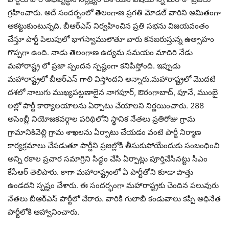
గ్రహించారు. అదే సందర్భంలో తెలంగాణ ప్రగతి మోడల్ వారిని అమితంగా
ఆకట్టుకుంటున్నది. బీఆర్ఎస్ నిర్వహించిన ప్రతి సభను విజయవంతం
చేస్తూ పార్టీ పిలుపులో భాగస్వాములౌతూ వారు కనబరుస్తున్న ఉత్సాహం
గొప్పగా ఉంది. నాడు తెలంగాణ ఉద్యమ సమయం మాదిరి నేడు
మహారాష్ట్ర లో ప్రజా స్పందన స్పష్టంగా కనిపిస్తోంది. ఇప్పుడు
మహారాష్ట్రలో బీఆర్ఎస్ గాలి విస్తోందని అన్నారు.మహారాష్ట్రలో మొదటి
దశలో నాలుగు ముఖ్యపట్టణాలైన నాగపూర్, ఔరంగాబాద్, పూనే, ముంబై
లల్లో పార్టీ కార్యాలయాలను ఏర్పాటు చేయాలని నిర్ణయించారు. 288
అసెంబ్లీ నియోజకవర్గాల పరిథిలోని స్థానిక నేతలు ప్రతిరోజు గ్రామ
గ్రామానికివెల్లి గ్రామ శాఖలను ఏర్పాటు చేయడం వంటి పార్టీ నిర్మాణ
కార్యక్రమాలు చేపడుతూ పార్టీని ప్రజల్లోకి తీసుకుపోయేందుకు సంబంధించి
అన్ని రకాల ప్రచార సమాగ్రిని సిద్దం చేసి ఏర్పాట్లు పూర్తిచేసినట్టు సీఎం
కేసీఆర్‌ తెలిపారు. కాగా మహారాష్ట్రంలో ఏ పార్టీతోని కూడా పొత్తు
ఉండదని స్పష్టం చేశారు. ఈ సందర్భంగా మహారాష్ట్రకు చెందిన పలువురు
నేతలు బీఆర్ఎస్ పార్టీలో చేరారు. వారికి గులాబీ కండువాలు కప్పి అధినేత
పార్టీలోకి ఆహ్వానించారు.