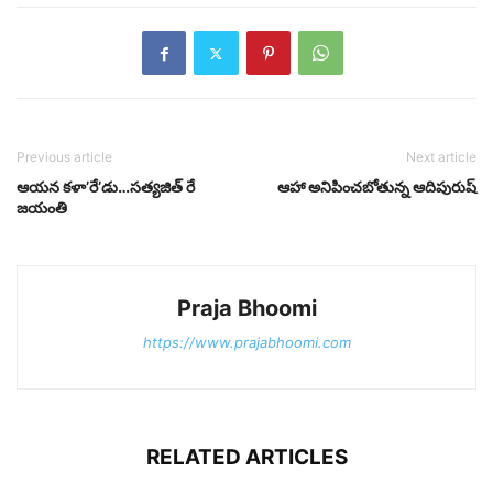
Previous article
Next article
ఆయన కళా’రే’డు…సత్యజిత్ రే
ఆహా అనిపించబోతున్న ఆదిపురుష్
జయంతి
Praja Bhoomi
https://www.prajabhoomi.com
RELATED ARTICLES