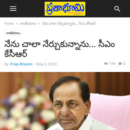
Home
రాజకీయాలు
నేను చాలా నేర్చుకున్నాను… సీఎం కేసీఆర్‌
రాజకీయాలు
నేను చాలా నేర్చుకున్నాను… సీఎం
కేసీఆర్‌
146
0
By
Praja Bhoomi
-
May 2, 2023