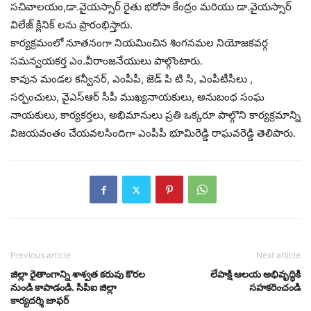
సచివాలయం,డా.వైయస్సార్ రైతు భరోసా కేంద్రం మరియు డా.వైయస్సార్
విలేజ్ క్లినిక్ లను ప్రారంభిస్తారు.
కార్యక్రమంలో నూతనంగా నియమించిన శింగనమల నియోజకవర్గ
సమన్వయకర్త ఎం.వీరాంజనేయులు పాల్గొంటారు.
కావున మండల కన్వీనర్, ఎంపీపీ, జెడ్ పి టి సి, ఎంపీటీసీలు ,
సర్పంచులు, వైఎస్ఆర్ సీపీ ముఖ్యనాయకులు, అనుబంధ సంఘ
నాయకులు, కార్యకర్తలు, అభిమానులు ప్రతి ఒక్కరూ పాల్గొని కార్యక్రమాన్ని
విజయవంతం చేయవలసిందిగా ఎంపీపీ భూమిరెడ్డి రాఘవరెడ్డి తెలిపారు.
Previous article
Next article
జిల్లా రైతాంగాన్ని శాశ్వత కరువు కొరల
లేపాక్షి ఆలయ అభివృద్ధికి
నుండి కాపాడండి. సిపిఐ జిల్లా
సహకరించండి
కార్యదర్శి జాఫర్