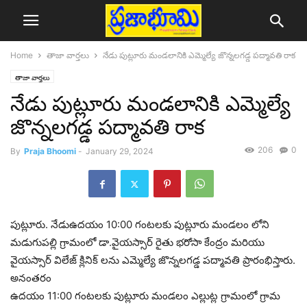
Home
తాజా వార్తలు
నేడు పుట్లూరు మండలానికి ఎమ్మెల్యే జొన్నలగడ్డ పద్మావతి రాక
తాజా వార్తలు
నేడు పుట్లూరు మండలానికి ఎమ్మెల్యే
జొన్నలగడ్డ పద్మావతి రాక
206
0
By
Praja Bhoomi
-
January 29, 2024
పుట్లూరు. నేడుఉదయం 10:00 గంటలకు పుట్లూరు మండలం లోని
మడుగుపల్లి గ్రామంలో డా.వైయస్సార్ రైతు భరోసా కేంద్రం మరియు
వైయస్సార్ విలేజ్ క్లినిక్ లను ఎమ్మెల్యే జొన్నలగడ్డ పద్మావతి ప్రారంభిస్తారు.
అనంతరం
ఉదయం 11:00 గంటలకు పుట్లూరు మండలం ఎల్లుట్ల గ్రామంలో గ్రామ