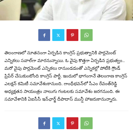
తెలంగాణలో నూతనంగా ఏర్పడిన కాంగ్రెస్ ప్రభుత్వానికి పార్లమెంట్
ఎన్నికలు సవాల్‌గా మారనున్నాయి. ఓ వైపు కొత్తగా ఏర్పడిన ప్రభుత్వం..
మరో వైపు పార్లమెంట్ ఎన్నికలు రానుండడంతో ఎన్నికల్లో పోటీకి గ్రౌండ్
ప్రిపేర్ చేసుకుంటోంది కాంగ్రెస్ పార్టీ. ఇందులో భాగంగానే తెలంగాణ కాంగ్రెస్
ఎలక్షన్ కమిటీ సమావేశంకానుంది. గాంధీభవన్‌లో సీఎం రేవంత్‌రెడ్డి
అధ్యక్షతన సాయంత్రం నాలుగు గంటలకు సమావేశం జరగనుంది. ఈ
సమావేశానికి ఏఐసీసీ ఇన్‌ఛార్జ్ దీపాదాస్ మున్షీ హాజరుకానున్నారు.