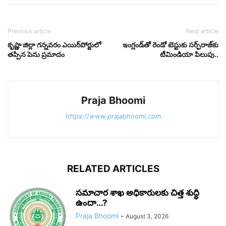
Previous article
Next article
కృష్ణా జిల్లా గన్నవరం ఎయిర్‌పోర్టులో
ఇంగ్లండ్‌తో రెండో టెస్టుకు సర్ఫ్‌రాజ్‌కు
తప్పిన పెను ప్రమాదం
టీమిండియా పిలుపు..
Praja Bhoomi
https://www.prajabhoomi.com
RELATED ARTICLES
సమాచార శాఖ అధికారులకు చిత్త శుద్ధి
ఉందా…?
Praja Bhoomi
-
August 3, 2026