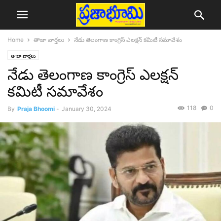
Home
తాజా వార్తలు
నేడు తెలంగాణ కాంగ్రెస్‌ ఎలక్షన్‌ కమిటీ సమావేశం
తాజా వార్తలు
నేడు తెలంగాణ కాంగ్రెస్‌ ఎలక్షన్‌
కమిటీ సమావేశం
118
0
By
Praja Bhoomi
-
January 30, 2024