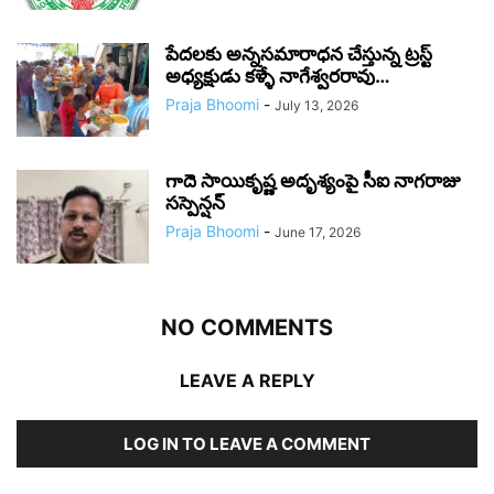
పేదలకు అన్నసమారాధన చేస్తున్న ట్రస్ట్
అధ్యక్షుడు కళ్ళే నాగేశ్వరరావు…
Praja Bhoomi
-
July 13, 2026
గాదె సాయికృష్ణ అదృశ్యంపై సీఐ నాగరాజు
సస్పెన్షన్
Praja Bhoomi
-
June 17, 2026
NO COMMENTS
LEAVE A REPLY
LOG IN TO LEAVE A COMMENT