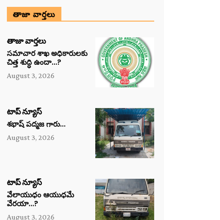
తాజా వార్తలు
తాజా వార్తలు
సమాచార శాఖ అధికారులకు
చిత్త శుద్ధి ఉందా…?
August 3, 2026
టాప్ న్యూస్
శభాష్ పద్మజ గారు…
August 3, 2026
టాప్ న్యూస్
వేలాయుధం ఆయుధమే
వేరయా…?
August 3, 2026