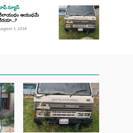
టాప్ న్యూస్
వేలాయుధం ఆయుధమే
వేరయా…?
August 3, 2026