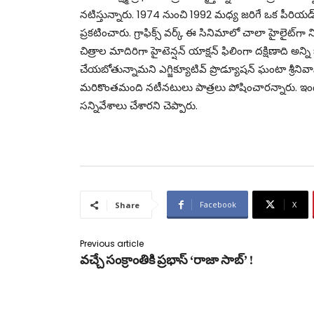
నటిస్తున్నారు. 1974 నుంచి 1992 మధ్య జరిగే ఒక పీరియడ్‌
ప్రకటించారు. గ్రాఫిక్స్‌ వర్క్‌ ఈ సినిమాలో చాలా హైలైట్‌గ
చిత్రాల మాదిరిగా హైటెన్షన్‌ యాక్షన్‌ ఫిలింగా దక్షిణాద
చేయబోతున్నామని ఎగ్జిక్యూటివ్‌ ప్రొడ్యూషన్‌ ఘంటా శ్రీనివాస్‌
మరికొంతమంది నటీనటులు పాత్రలు పోషించారన్నారు. ఇందుల
సన్నివేశాలు చేశారని చెప్పారు.
Facebook
X
Share
Previous article
వచ్చే సంక్రాంతికి ప్రభాస్ ‘రాజా సాబ్’ !