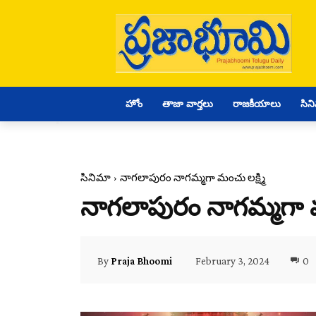
హోం
తాజా వార్తలు
రాజకీయాలు
సిన
సినిమా
నాగలాపురం నాగమ్మగా మంచు లక్ష్మి
నాగలాపురం నాగమ్మగా మం
February 3, 2024
0
By
Praja Bhoomi