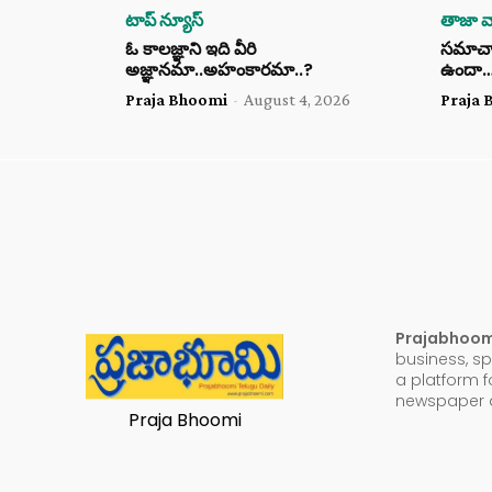
టాప్ న్యూస్
తాజా వా
ఓ కాలజ్ఞాని ఇది వీరి
సమాచార 
అజ్ఞానమా..అహంకారమా..?
ఉందా
Praja Bhoomi
-
August 4, 2026
Praja 
Prajabhoo
business, sp
a platform f
newspaper a
Praja Bhoomi