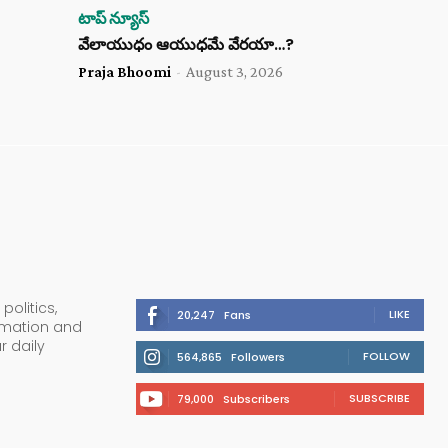
టాప్ న్యూస్
వేలాయుధం ఆయుధమే వేరయా…?
Praja Bhoomi
-
August 3, 2026
politics,
LIKE
20,247
Fans
ormation and
r daily
FOLLOW
564,865
Followers
SUBSCRIBE
79,000
Subscribers