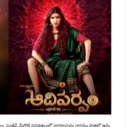
దిపర్వం. సంజీవ్‌ మేగోటి దర్శకత్వంలో నాగలాపురం నాగమ్మ పాత్రలో ఆమె