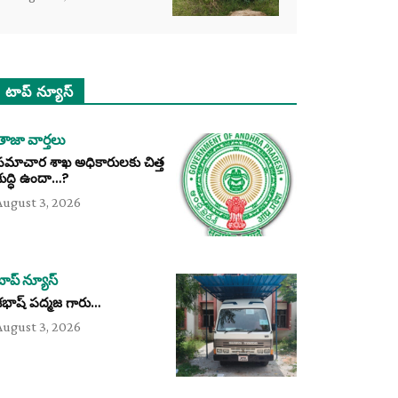
టాప్ న్యూస్
తాజా వార్తలు
సమాచార శాఖ అధికారులకు చిత్త
శుద్ధి ఉందా…?
August 3, 2026
టాప్ న్యూస్
శభాష్ పద్మజ గారు…
August 3, 2026