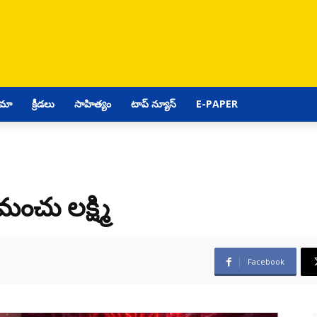
ిమా
క్రీడలు
సాహిత్యం
టాప్ న్యూస్
E-PAPER
చు లక్ష్మి
Facebook