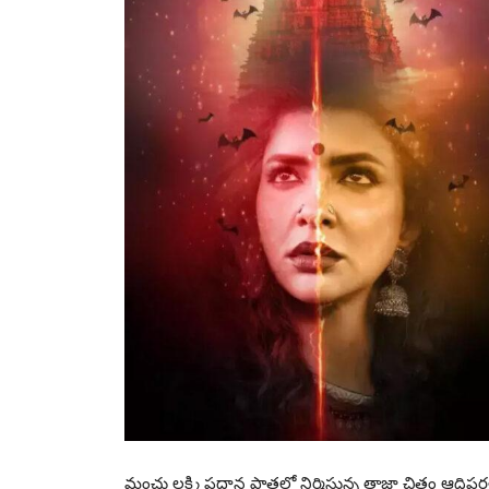
మంచు లక్ష్మి ప్రధాన పాత్రలో నిర్మిస్తున్న తాజా చిత్రం ఆ