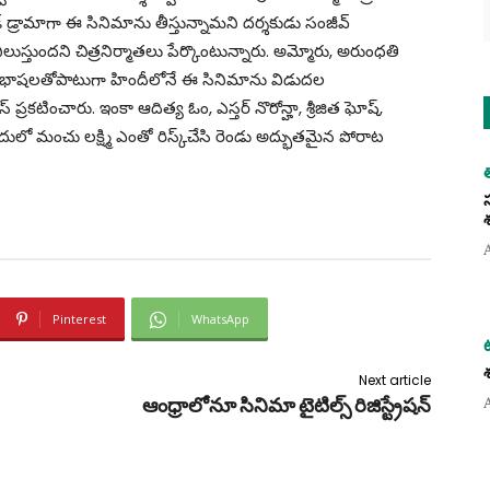
 డ్రామాగా ఈ సినిమాను తీస్తున్నామని దర్శకుడు సంజీవ్‌
ా నిలుస్తుందని చిత్రనిర్మాతలు పేర్కొంటున్నారు. అమ్మోరు, అరుంధతి
ి అన్ని భాషలతోపాటుగా హిందీలోనే ఈ సినిమాను విడుదల
 ప్రకటించారు. ఇంకా ఆదిత్య ఓం, ఎస్తర్‌ నొరోన్హా, శ్రీజిత ఘోష్‌,
ో మంచు లక్ష్మి ఎంతో రిస్క్‌చేసి రెండు అద్భుతమైన పోరాట
Pinterest
WhatsApp
Next article
ఆంధ్రాలోనూ సినిమా టైటిల్స్ రిజిస్ట్రేషన్