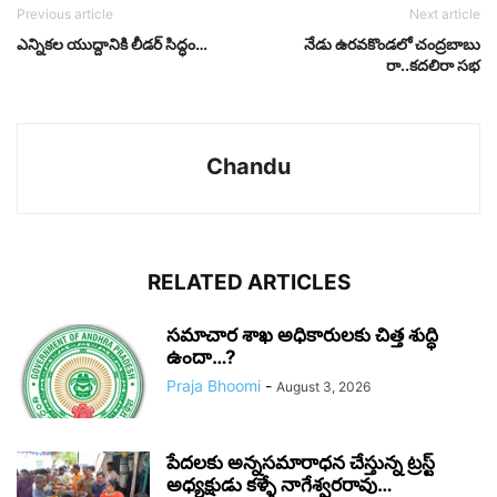
Previous article
Next article
ఎన్నికల యుద్దానికి లీడర్ సిద్ధం…
నేడు ఉరవకొండలో చంద్రబాబు
రా..కదలిరా సభ
Chandu
RELATED ARTICLES
సమాచార శాఖ అధికారులకు చిత్త శుద్ధి
ఉందా…?
Praja Bhoomi
-
August 3, 2026
పేదలకు అన్నసమారాధన చేస్తున్న ట్రస్ట్
అధ్యక్షుడు కళ్ళే నాగేశ్వరరావు…