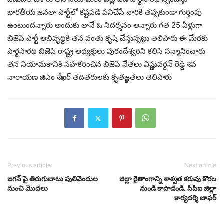
భారతీయ జనతా పార్టీలో కష్టపడి పనిచేసే వారికి తప్పకుండా గుర్తింపు
ఉంటుందన్నారు అందుకు తానే ఓ నిదర్శనం అన్నారు గత 25 ఏళ్లుగా
బిజెపి పార్టీ అభివృద్ధికి తన వంతు కృషి చేస్తున్నట్లు తెలిపారు ఈ మేరకు
పార్థసారథి బిజెపి రాష్ట్ర అధ్యక్షులు పురందేశ్వరిని కలిసి సన్మానించారు
తన నియామకానికి సహకరించిన బిజెపి నేతలు విష్ణువర్ధన్ రెడ్డి శివ
నారాయణ జిఎం శేఖర్ తదితరులకు కృతజ్ఞతలు తెలిపారు
Previous article
Next article
జగన్ పై తిరుగుబాటు పులివెందుల
జిల్లా రైతాంగాన్ని శాశ్వత కరువు కొరల
నుంచి మొదలు
నుండి కాపాడండి. సిపిఐ జిల్లా
కార్యదర్శి జాఫర్