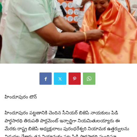
హిందూపురం టౌన్
హిందూపురం పట్టణానికి చెందిన సీనియర్ బిజెపి నాయకులు పిడి
పార్థసారథి తిరుపతి పార్లమెంట్ ఇన్చార్జిగా నియమితులయ్యారు ఈ
మేరకు రాష్ట్ర బిజెపి అధ్యక్షురాలు పురంధరేశ్వరి నియామక ఉత్తర్వులను
విడుదల చేశారు తన నియామకం పట్ల పిడి పార్థసారథి స్పందిస్తూ