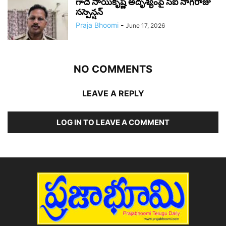
గాదె సాయికృష్ణ అదృశ్యంపై సీఐ నాగరాజు
సస్పెన్షన్
Praja Bhoomi
-
June 17, 2026
NO COMMENTS
LEAVE A REPLY
LOG IN TO LEAVE A COMMENT