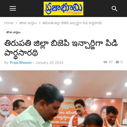
Home
తాజా వార్తలు
తిరుపతి జిల్లా బిజెపి ఇన్చార్జిగా పిడి పార్థసారథి
తాజా వార్తలు
తిరుపతి జిల్లా బిజెపి ఇన్చార్జిగా పిడి
పార్థసారథి
87
0
By
Praja Bhoomi
-
January 29, 2024