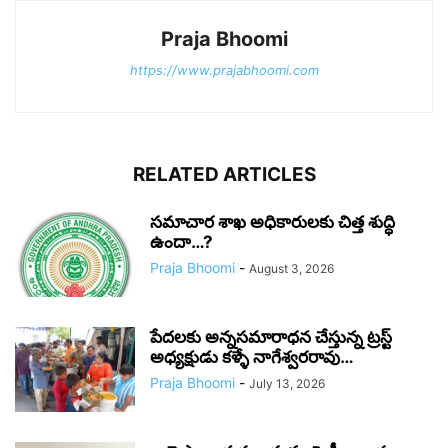
Praja Bhoomi
https://www.prajabhoomi.com
RELATED ARTICLES
సమాచార శాఖ అధికారులకు చిత్త శుద్ధి
ఉందా…?
Praja Bhoomi
-
August 3, 2026
పేదలకు అన్నసమారాధన చేస్తున్న ట్రస్ట్
అధ్యక్షుడు కళ్ళే నాగేశ్వరరావు…
Praja Bhoomi
-
July 13, 2026