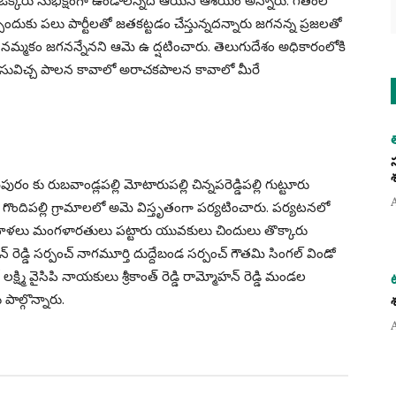
రతి ఒక్కరు సుభిక్షంగా ఉండాలన్నదే ఆయన ఆశయం అన్నారు. గతంలో
ేందుకు పలు పార్టీలతో జతకట్టడం చేస్తున్నదన్నారు జగనన్న ప్రజలతో
 మన నమ్మకం జగనన్నేనని ఆమె ఉ ద్షటించారు. తెలుగుదేశం అధికారంలోకి
ు . సువిచ్చ పాలన కావాలో అరాచకపాలన కావాలో మీరే
ం కు రుబవాండ్లపల్లి మోటారుపల్లి చిన్నపరెడ్డిపల్లి గుట్టూరు
పల్లి గొందిపల్లి గ్రామాలలో అమె విస్తృతంగా పర్యటించారు. పర్యటనలో
 మహిళలు మంగళారతులు పట్టారు యువకులు చిందులు తొక్కారు
్ రెడ్డి సర్పంచ్ నాగమూర్తి దుద్దేబండ సర్పంచ్ గౌతమి సింగల్ విండో
్ లక్ష్మి వైసిపి నాయకులు శ్రీకాంత్ రెడ్డి రామ్మోహన్ రెడ్డి మండల
పాల్గొన్నారు.