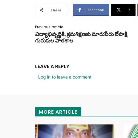
Facebook
X
Share
Previous article
విద్యాభివృద్ధికి, క్రమశిక్షణకు మారుపేరు లేపాక్షి
గురుకుల పాఠశాల
LEAVE A REPLY
Log in to leave a comment
MORE ARTICLE