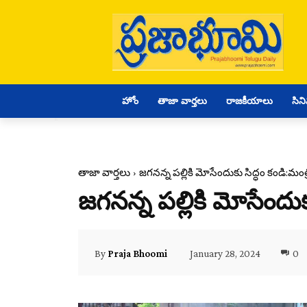
హోం
తాజా వార్తలు
రాజకీయాలు
సిన
తాజా వార్తలు
జగనన్న పల్లికి మోసేందుకు సిద్ధం కండి:మంత్
జగనన్న పల్లికి మోసేందుక
January 28, 2024
0
By
Praja Bhoomi