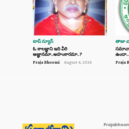
టాప్ న్యూస్
తాజా వా
ఓ కాలజ్ఞాని ఇది వీరి
సమాచార 
అజ్ఞానమా..అహంకారమా..?
ఉందా
Praja Bhoomi
-
August 4, 2026
Praja 
Prajabhoo