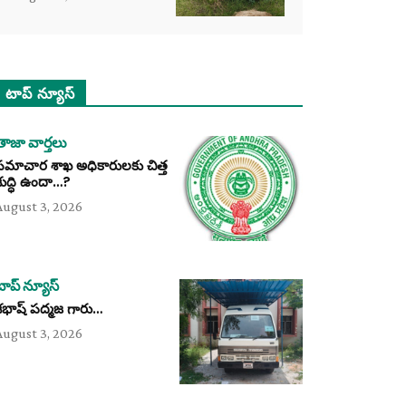
టాప్ న్యూస్
తాజా వార్తలు
సమాచార శాఖ అధికారులకు చిత్త
శుద్ధి ఉందా…?
August 3, 2026
టాప్ న్యూస్
శభాష్ పద్మజ గారు…
August 3, 2026