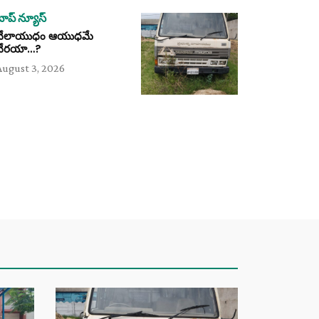
టాప్ న్యూస్
వేలాయుధం ఆయుధమే
వేరయా…?
August 3, 2026