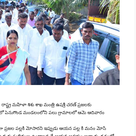
 రాష్ట్ర మహిళా శిశు శాఖ మంత్రి ఉషశ్రీ చరణ్ ప్రజలకు
రిధిలో పెనుగొండ మండలంలోని పలు గ్రామాలలో ఆమె ఆదివారం
ళ్లుగా ప్రజల పల్లకి మోసారని ఇప్పుడు ఆయన పల్ల కి మనం మోసి