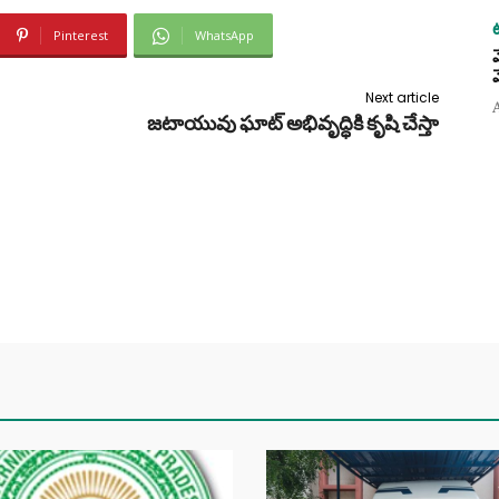
Pinterest
WhatsApp
Next article
జటాయువు ఘాట్ అభివృద్ధికి కృషి చేస్తా