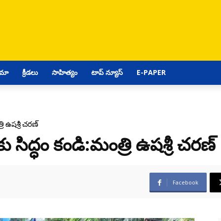
ిమా
క్రీడలు
సాహిత్యం
టాప్ న్యూస్
E-PAPER
రి ఉషశ్రీ చరణ్
ు సిద్ధం కండి:మంత్రి ఉషశ్రీ చరణ్
Facebook