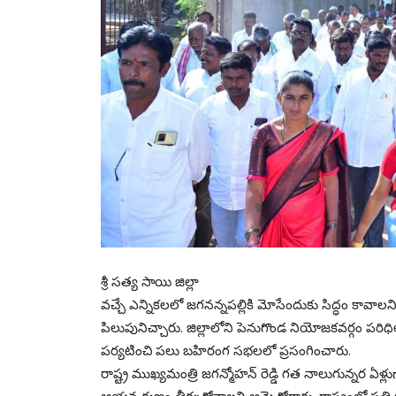
శ్రీ సత్య సాయి జిల్లా
వచ్చే ఎన్నికలలో జగనన్నపల్లికి మోసేందుకు సిద్ధం కావాలని
పిలుపునిచ్చారు. జిల్లాలోని పెనుగొండ నియోజకవర్గం ప
పర్యటించి పలు బహిరంగ సభలలో ప్రసంగించారు.
రాష్ట్ర ముఖ్యమంత్రి జగన్మోహన్ రెడ్డి గత నాలుగున్నర ఏ