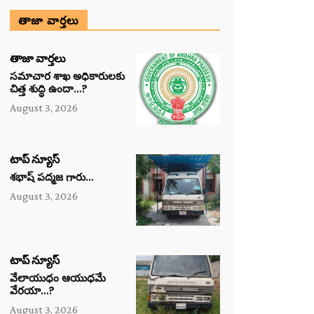
తాజా వార్తలు
తాజా వార్తలు
సమాచార శాఖ అధికారులకు
చిత్త శుద్ధి ఉందా…?
August 3, 2026
టాప్ న్యూస్
శభాష్ పద్మజ గారు…
August 3, 2026
టాప్ న్యూస్
వేలాయుధం ఆయుధమే
వేరయా…?
August 3, 2026