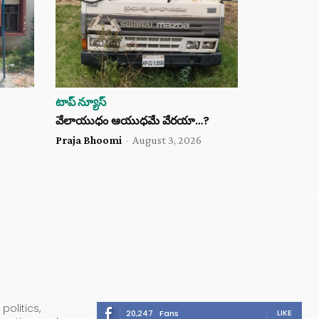
టాప్ న్యూస్
వేలాయుధం ఆయుధమే వేరయా…?
Praja Bhoomi
-
August 3, 2026
politics,
LIKE
20,247
Fans