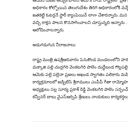
ఆయన రుణం తీర్చుకోవాలని అమె కోరారు. రాష్ట్రంలో ప్
అధికారం కోల్పోయిన తెలుగుదేశం తిరిగి అధికారంలోకి వచ్చ
జతకట్టి ఓటర్లనే స్టార్ క్యాంపెయిన్ లాగా చేశారన్నారు.
వచ్చి రాక్షస పాలన కొనసాగించాలని చూస్తున్నది అన్నార
ఆలోచించాలన్నారు.
అడుగడుగున నీరాజనాలు
రాష్ట్ర మంత్రి ఉషశ్రీఆదివారం పెనుకొండ మండలంలోని హరిపుర
మక్కాజి పల్లి చంద్రగిరి వెంకటగిరి పాలెం దుద్దేబండ గొల్ల
ఆమెకు పల్లె పల్లెనా ప్రజలు అఖండ స్వాగతం పలికారు
కార్యక్రమాలలో జడ్పిటిసి శ్రీరాములు ఎంపీపీ గీతా రామ్మోహన
అధ్యక్షులు సల్ల సూర్య ప్రకాశ్ రెడ్డి వెంకటగిరి పాలెం సర్పంచ
కన్వీనర్ బాబు వైఎస్ఆర్సిపి శ్రేణులు నాయకులు కార్యకర్తలు 