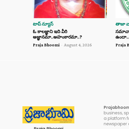
టాప్ న్యూస్
తాజా వా
ఓ కాలజ్ఞాని ఇది వీరి
సమాచార 
అజ్ఞానమా..అహంకారమా..?
ఉందా
Praja Bhoomi
-
August 4, 2026
Praja 
Prajabhoo
business, sp
a platform f
newspaper a
Praja Bhoomi