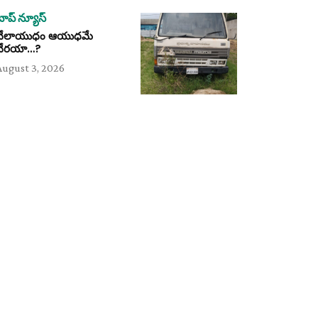
టాప్ న్యూస్
వేలాయుధం ఆయుధమే
వేరయా…?
August 3, 2026