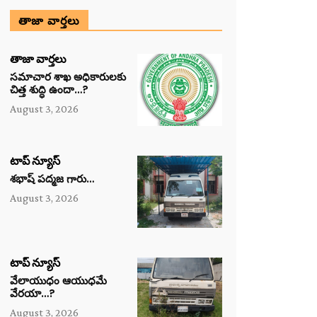
తాజా వార్తలు
తాజా వార్తలు
సమాచార శాఖ అధికారులకు
చిత్త శుద్ధి ఉందా…?
August 3, 2026
టాప్ న్యూస్
శభాష్ పద్మజ గారు…
August 3, 2026
టాప్ న్యూస్
వేలాయుధం ఆయుధమే
వేరయా…?
August 3, 2026