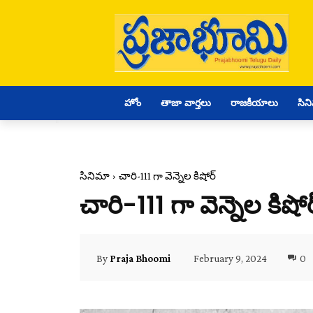
హోం
తాజా వార్తలు
రాజకీయాలు
సిన
సినిమా
చారి-111 గా వెన్నెల కిషోర్
చారి-111 గా వెన్నెల కిషోర
February 9, 2024
0
By
Praja Bhoomi