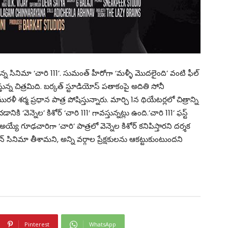
స్తున్న సినిమా ‘చారి 111’. సుమంత్ హీరోగా ‘మళ్ళీ మొదలైంది’ వంటి ఫీల్
న్న చిత్రమిది. బర్కత్ స్టూడియోస్ పతాకంపై అదితి సోనీ
ళీ శర్మ ప్రధాన పాత్ర పోషిస్తున్నారు. మార్చి 1న థియేటర్లలో చిత్రాన్ని
డానికి ‘వెన్నెల’ కిశోర్ ‘చారి 111′ గావస్తున్నట్లు ఉంది.’చారి 111’ ఫస్ట్
ూజ్ అయ్యే గూఢచారిగా ‘చారి’ పాత్రలో వెన్నెల కిశోర్ కనిపిస్తారని దర్శక
షన్ సినిమా తీశామని, అన్ని వర్గాల ప్రేక్షకులను ఆకట్టుకుంటుందని
Pinterest
WhatsApp