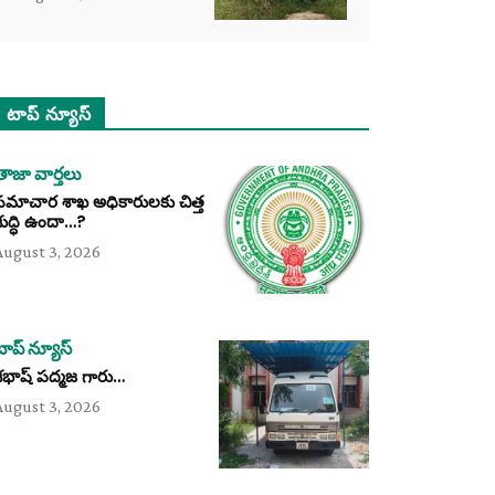
టాప్ న్యూస్
తాజా వార్తలు
సమాచార శాఖ అధికారులకు చిత్త
శుద్ధి ఉందా…?
August 3, 2026
టాప్ న్యూస్
శభాష్ పద్మజ గారు…
August 3, 2026