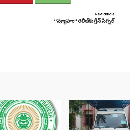
Next article
‘‘వ్యూహం‘‘ రిలీజ్‌కు గ్రీన్ సిగ్నల్