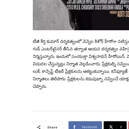
టీజీ కీర్తి కుమార్ దర్శకత్వంలో వెన్నెల కిశోర్ హీరోగా నటి
గుడ్ ఎంటర్‌టైనర్ తీసిన తర్వాత ఆయన దర్శకత్వం వహిస్తు
నిర్మిస్తున్నారు. ఇందులో సంయుక్తా విశ్వనాథన్ హీరోయిన్. ముర
విడుదల చేస్తున్నట్లు నిర్మాత వెల్లడించారు. ప్రేక్షకుల్ని నవ్వించ
లుక్, కాన్సెప్ట్ టీజర్ ప్రేక్షకులను ఆకట్టుకున్నాయి. కన్‌ఫ్య
నిర్మాతలు తెలిపారు. ప్రేక్షకులను కడుపుబ్బా నవ్వించే యాక్
చెప్పారు.
Facebook
X
Share