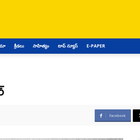
ిమా
క్రీడలు
సాహిత్యం
టాప్ న్యూస్
E-PAPER
్
Facebook