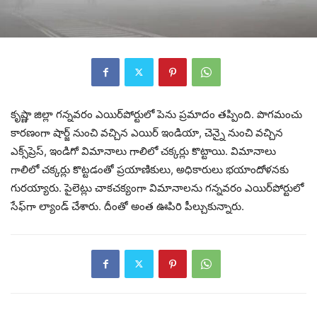
కృష్ణా జిల్లా గన్నవరం ఎయిర్‌పోర్టులో పెను ప్రమాదం తప్పింది. పొగమంచు
కారణంగా షార్జ్‌ నుంచి వచ్చిన ఎయిర్‌ ఇండియా, చెన్నై నుంచి వచ్చిన
ఎక్స్‌ప్రెస్‌, ఇండిగో విమానాలు గాలిలో చక్కర్లు కొట్టాయి. విమానాలు
గాలిలో చక్కర్లు కొట్టడంతో ప్రయాణికులు, అధికారులు భయాందోళనకు
గురయ్యారు. పైలెట్లు చాకచక్యంగా విమానాలను గన్నవరం ఎయిర్‌పోర్టులో
సేఫ్‌గా ల్యాండ్‌ చేశారు. దీంతో అంత ఊపిరి పీల్చుకున్నారు.