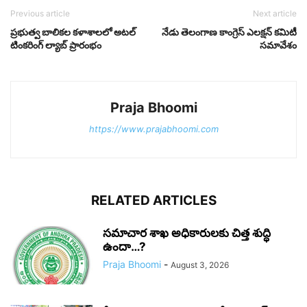
Previous article
Next article
ప్రభుత్వ బాలికల కళాశాలలో అటల్
నేడు తెలంగాణ కాంగ్రెస్‌ ఎలక్షన్‌ కమిటీ
టింకరింగ్ ల్యాబ్ ప్రారంభం
సమావేశం
Praja Bhoomi
https://www.prajabhoomi.com
RELATED ARTICLES
సమాచార శాఖ అధికారులకు చిత్త శుద్ధి
ఉందా…?
Praja Bhoomi
-
August 3, 2026