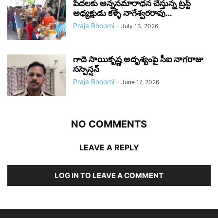
పేదలకు అన్నసమారాధన చేస్తున్న ట్రస్ట్
అధ్యక్షుడు కళ్ళే నాగేశ్వరరావు…
Praja Bhoomi
-
July 13, 2026
గాదె సాయికృష్ణ అదృశ్యంపై సీఐ నాగరాజు
సస్పెన్షన్
Praja Bhoomi
-
June 17, 2026
NO COMMENTS
LEAVE A REPLY
LOG IN TO LEAVE A COMMENT