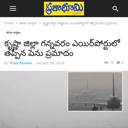
Home
తాజా వార్తలు
కృష్ణా జిల్లా గన్నవరం ఎయిర్‌పోర్టులో తప్పిన పెను ప్రమాదం
తాజా వార్తలు
కృష్ణా జిల్లా గన్నవరం ఎయిర్‌పోర్టులో
తప్పిన పెను ప్రమాదం
76
0
By
Praja Bhoomi
-
January 30, 2024