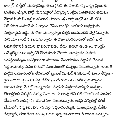
కాంగ్రెస్ పార్టీలో మొదలైనట్లు తెలుస్తోంది.ఈ విజయాన్ని రాష్ట్ర ప్రజలకు
అంకితం చేస్తూ, పార్టీ మేనిఫెస్టోలో పేర్కొన్న సంక్షేమ పథకాలను అమలు
చేస్తానని హామీ ఇస్తూ శనివారం సాయంత్రం పార్టీ అగ్రనేతలతో కలిసి
విలేకరుల సమావేశం ఏర్పాటు చేసిన కాంగ్రెస్ జాతీయ అధ్యక్షుడు
మల్లికార్జున్ ఖర్గే.. ఈ రోజు మధ్యాహ్నం ఢిల్లీకి బయలుదేరి వెళ్లనున్నారు.
సోనియా గాంధీని కలవనున్నారు. ఈరోజు బెంగళూరులో జరిగే భారీ
సమావేశానికి ఆయన హాజరుకావడం లేదు. ఇదిలా ఉండగా.. కాంగ్రెస్‌
ఎమ్మెల్యేలంతా ఇప్పటికే బెంగళూరు చేరారు. అధిష్టానం ఎవరికి
ఓటేస్తుందన్నది ఆసక్తికరంగా మారింది. వెనుకబడిన వర్గానికి చెందిన
సిద్ధరామయ్య సీఎం రేసులో ముందంజలో ఉన్నట్టు చెబుతున్నారు. అయితే
పార్టీని అధికారంలోకి తేవడంలో ట్రబుల్‌ షూటర్‌ శివకుమార్‌ కూడా తీవ్రంగా
శ్రమించారు. పైగా 61 ఏళ్ల డీకేకు గాంధీ కుటుంబం ఆశీస్సులున్నాయి.
అయితే పార్టీ నేతల్లో అత్యధికుల మద్దతు సిద్ధరామయ్యకు ఉన్నట్లు
తెలుస్తోంది.వీరిద్దరి మధ్య వివాదాలకు తావు లేని రీతిలో అధికార పంపిణీ
చేయాలని అధిష్ఠానం యోచనగా చెబుతున్నారు. ఇకపై ఎన్నికల్లో పోటీ
చేయబోనని ప్రకటించిన 75 ఏళ్ల సిద్ధరామయ్యకు ముఖ్యమంత్రి, డీకేకు
డిప్యూటీ, లేదా కీలక మంత్రి పదవి ఇచ్చి కొంతకాలానికి వారిని పరస్పరం