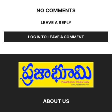
NO COMMENTS
LEAVE A REPLY
LOG IN TO LEAVE A COMMENT
ABOUT US