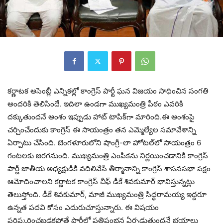
కర్ణాటక అసెంబ్లీ ఎన్నికల్లో కాంగ్రెస్ పార్టీ ఘన విజయం సాధించిన సంగతి
అందరికి తెలిసిందే. ఇదిలా ఉండగా ముఖ్యమంత్రి పీఠం ఎవరికి
దక్కుతుందనే అంశం ఇప్పుడు హాట్‌ టాపిక్‌గా మారింది.ఈ అంశంపై
చర్చించేందుకు కాంగ్రెస్ ఈ సాయంత్రం తన ఎమ్మెల్యేల సమావేశాన్ని
ఏర్పాటు చేసింది. బెంగళూరులోని షాంగ్రీ-లా హోటల్‌లో సాయంత్రం 6
గంటలకు జరగనుంది. ముఖ్యమంత్రి ఎంపికను నిర్ణయించడానికి కాంగ్రెస్
పార్టీ జాతీయ అధ్యక్షుడికి వదిలివేసే తీర్మానాన్ని కాంగ్రెస్ శాసనసభా పక్షం
ఆమోదించాలని కర్ణాటక కాంగ్రెస్ చీఫ్ డీకే శివకుమార్ భావిస్తున్నట్లు
తెలుస్తోంది. డీకే శివకుమార్, మాజీ ముఖ్యమంత్రి సిద్ధరామయ్య ఇద్దరూ
ఉన్నత పదవి కోసం ఎదురుచూస్తున్నారు. ఈ విషయం
పరిష్కరించబడకపోతే పార్టీలో ప్రతిష్టంభన ఏర్పడుతుందనే భయాలు