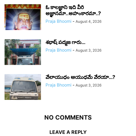
ఓ కాలజ్ఞాని ఇది వీరి
అజ్ఞానమా..అహంకారమా..?
Praja Bhoomi
-
August 4, 2026
శభాష్ పద్మజ గారు…
Praja Bhoomi
-
August 3, 2026
వేలాయుధం ఆయుధమే వేరయా…?
Praja Bhoomi
-
August 3, 2026
NO COMMENTS
LEAVE A REPLY