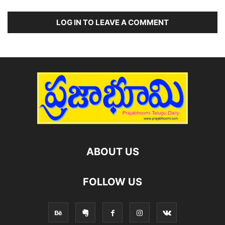
LOG IN TO LEAVE A COMMENT
ABOUT US
FOLLOW US