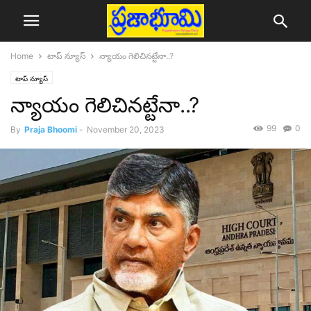
Home
టాప్ న్యూస్
న్యాయం గెలిచినట్టేనా..?
టాప్ న్యూస్
న్యాయం గెలిచినట్టేనా..?
99
0
By
Praja Bhoomi
-
November 20, 2023