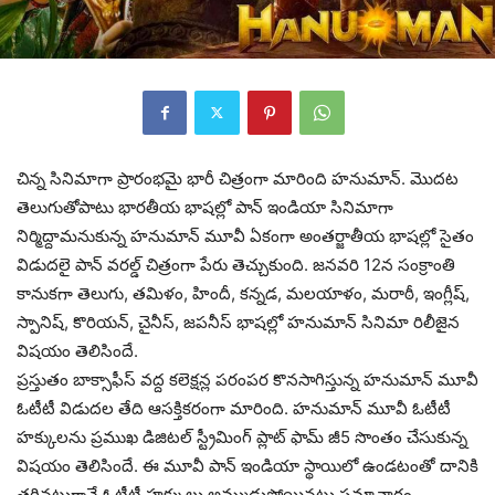
చిన్న సినిమాగా ప్రారంభమై భారీ చిత్రంగా మారింది హనుమాన్. మొదట
తెలుగుతోపాటు భారతీయ భాషల్లో పాన్ ఇండియా సినిమాగా
నిర్మిద్దామనుకున్న హనుమాన్ మూవీ ఏకంగా అంతర్జాతీయ భాషల్లో సైతం
విడుదలై పాన్ వరల్డ్ చిత్రంగా పేరు తెచ్చుకుంది. జనవరి 12న సంక్రాంతి
కానుకగా తెలుగు, తమిళం, హిందీ, కన్నడ, మలయాళం, మరాఠీ, ఇంగ్లీష్,
స్పానిష్, కొరియన్, చైనీస్, జపనీస్ భాషల్లో హనుమాన్ సినిమా రిలీజైన
విషయం తెలిసిందే.
ప్రస్తుతం బాక్సాఫీస్ వద్ద కలెక్షన్ల పరంపర కొనసాగిస్తున్న హనుమాన్ మూవీ
ఓటీటీ విడుదల తేది ఆసక్తికరంగా మారింది. హనుమాన్ మూవీ ఓటీటీ
హక్కులను ప్రముఖ డిజిటల్ స్ట్రీమింగ్ ప్లాట్ ఫామ్ జీ5 సొంతం చేసుకున్న
విషయం తెలిసిందే. ఈ మూవీ పాన్ ఇండియా స్థాయిలో ఉండటంతో దానికి
తగినట్లుగానే ఓటీటీ హక్కులు అమ్ముడుపోయినట్లు సమాచారం.