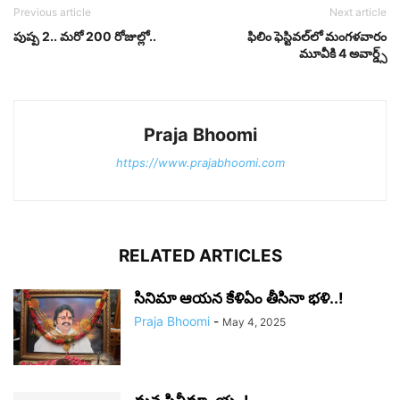
Previous article
Next article
పుష్ప 2.. మరో 200 రోజుల్లో..
ఫిలిం ఫెస్టివల్‌లో మంగళవారం
మూవీకి 4 అవార్డ్స్
Praja Bhoomi
https://www.prajabhoomi.com
RELATED ARTICLES
సినిమా ఆయన కేళిఏం తీసినా భళి..!
Praja Bhoomi
-
May 4, 2025