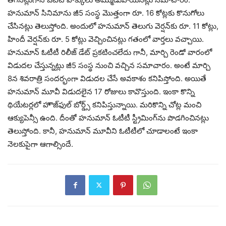
హనుమాన్ సినిమాను జీ5 సంస్థ మొత్తంగా రూ. 16 కోట్లకు కొనుగోలు
చేసినట్లు తెలుస్తోంది. అందులో హనుమాన్ తెలుగు వెర్షన్‌కు రూ. 11 కోట్లు,
హిందీ వెర్షన్‌కు రూ. 5 కోట్లు వెచ్చించినట్లు గతంలో వార్తలు వచ్చాయి.
హనుమాన్ ఓటీటీ రిలీజ్ డేట్ ప్రకటించలేదు గానీ, మార్చి రెండో వారంలో
విడుదల చేస్తున్నట్లు జీ5 సంస్థ నుంచి వచ్చిన సమాచారం. అంటే మార్చి
8న శివరాత్రి సందర్భంగా విడుదల చేసే అవకాశం కనిపిస్తోంది. అయితే
హనుమాన్ మూవీ విడుదలైన 17 రోజులు కావొస్తుంది. ఇంకా కొన్ని
థియేటర్లలో హౌజ్‌ఫుల్ బోర్డ్స్ కనిపిస్తున్నాయి. మరికొన్ని చోట్ల మంచి
ఆక్యుపెన్సీ ఉంది. దీంతో హనుమాన్ ఓటీటీ స్ట్రీమింగ్‌ను పొడగించినట్లు
తెలుస్తోంది. కానీ, హనుమాన్ మూవీని ఓటీటీలో చూడాలంటే ఇంకా
నెలకుపైగా ఆగాల్సిందే.