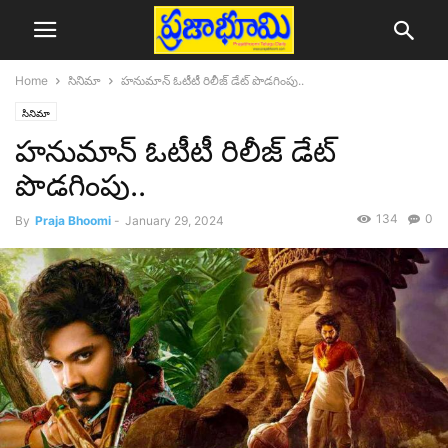
Home
సినిమా
హనుమాన్ ఓటీటీ రిలీజ్ డేట్ పొడగింపు..
సినిమా
హనుమాన్ ఓటీటీ రిలీజ్ డేట్
పొడగింపు..
134
0
By
Praja Bhoomi
-
January 29, 2024