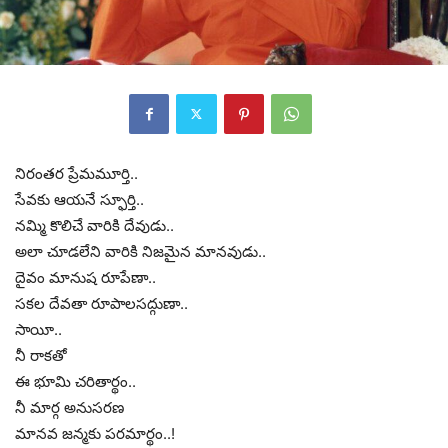
నిరంతర ప్రేమమూర్తి..
సేవకు ఆయనే స్ఫూర్తి..
నమ్మి కొలిచే వారికి దేవుడు..
అలా చూడలేని వారికి నిజమైన మానవుడు..
దైవం మానుష రూపేణా..
సకల దేవతా రూపాలసద్గుణా..
సాయీ..
నీ రాకతో
ఈ భూమి చరితార్థం..
నీ మార్గ అనుసరణ
మానవ జన్మకు పరమార్థం..!