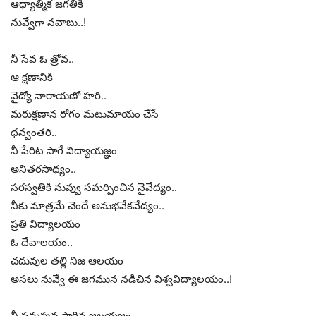
ఆధ్యాత్మిక జగతికి
నువ్వేగా నవాబు..!
నీ సేవ ఓ త్రోవ..
ఆ క్షణానికి
వైద్యో నారాయణో హరి..
మరుక్షణాన రోగం మటుమాయం చేసే
ధన్వంతరి..
నీ పేరిట సాగే విద్యాయజ్ఞం
అనితరసాధ్యం..
సరస్వతికి నువ్వు సమర్పించిన నైవేద్యం..
నీకు మాత్రమే చెందే అనుభవేకవేద్యం..
ప్రతి విద్యాలయం
ఓ దేవాలయం..
చదువుల తల్లి నిజ ఆలయం
అసలు నువ్వే ఈ జగమున నడిచిన విశ్వవిద్యాలయం..!
నీ పనుపున సాగిన జలయజ్ఞం