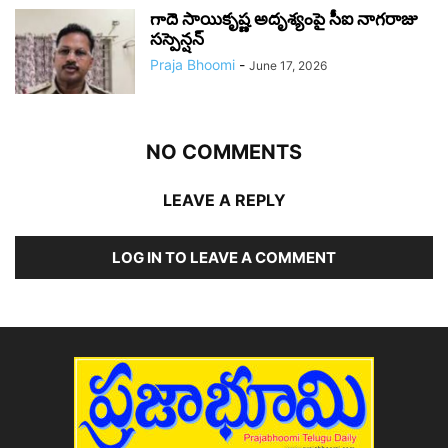
గాదె సాయికృష్ణ అదృశ్యంపై సీఐ నాగరాజు
సస్పెన్షన్
Praja Bhoomi
-
June 17, 2026
NO COMMENTS
LEAVE A REPLY
LOG IN TO LEAVE A COMMENT