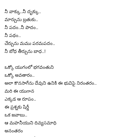
నీ వాక్కు..నీ దృక్కు..
మార్చును బ్రతుకు..
నీ పదం..నీ పాదం..
నీ పథం..
చేర్చును మము పరమపదం..
నీ బోధ తీర్చును బాధ..!
ఒక్కో యుగంలో భగవంతుని
ఒక్కో అవతారం..
అలా కొనసాగేను దేవుని ఉనికి ఈ భువిపై నిరంతరం..
మరి ఈ యుగాన
ఎక్కడ ఆ రూపం..
ఈ ప్రశ్నకు షిర్డీ
ఒక జవాబు..
ఆ మహనీయుని దివ్యసమాధి
అనంతరం