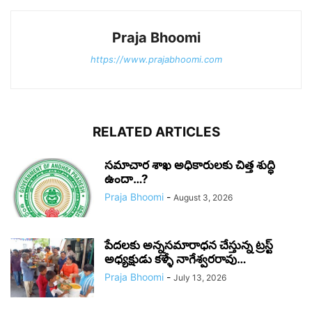
Praja Bhoomi
https://www.prajabhoomi.com
RELATED ARTICLES
సమాచార శాఖ అధికారులకు చిత్త శుద్ధి
ఉందా…?
Praja Bhoomi
-
August 3, 2026
పేదలకు అన్నసమారాధన చేస్తున్న ట్రస్ట్
అధ్యక్షుడు కళ్ళే నాగేశ్వరరావు…
Praja Bhoomi
-
July 13, 2026