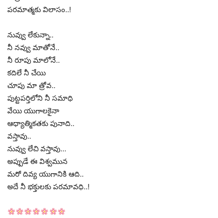
పరమాత్మకు విలాసం..!
నువ్వు లేకున్నా..
నీ నవ్వు మాతోనే..
నీ రూపు మాలోనే..
కదిలే నీ చేయి
చూపు మా త్రోవ..
పుట్టపర్తిలోని నీ సమాధి
వేయి యుగాలకైనా
ఆధ్యాత్మికతకు పునాది..
వస్తావు..
నువ్వు లేచి వస్తావు…
అప్పుడే ఈ విశ్వమున
మరో దివ్య యుగానికి ఆది..
అదే నీ భక్తులకు పరమావధి..!