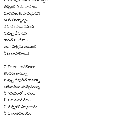
తీర్చింది సీమ దాహం..
మానవులకు సాధ్యపడని
ఆ మహత్కార్యం
పటాపంచలు చేసింది
నువ్వు దేవుడివి
కావనే సందేహం..
అలా విశ్వమే అయింది
నీకు దాసోహం…!
నీ లీలలు..అవలీలలు..
కొందరు కాదన్నా..
నువ్వు దేవుడివే కావన్నా
ఆగేవాడివా నువ్వేమన్నా..
నీ గమనంలో నాదం..
నీ పలుకులో వేదం..
నీ నవ్వులో చిద్విలాసం..
నీ ప్రశాంతనిలయం