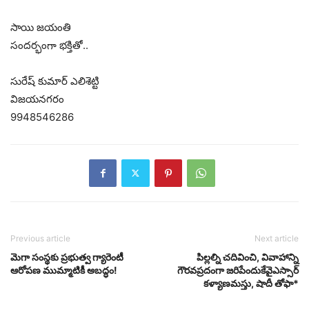
సాయి జయంతి
సందర్భంగా భక్తితో..
సురేష్ కుమార్ ఎలిశెట్టి
విజయనగరం
9948546286
Previous article
Next article
మెగా సంస్థకు ప్రభుత్వ గ్యారెంటీ
పిల్ల‌ల్ని చ‌దివించి, వివాహాన్ని
ఆరోపణ ముమ్మాటికీ అబద్ధం!
గౌర‌వ‌ప్ర‌దంగా జ‌రిపేందుకేవైఎస్సార్
క‌ళ్యాణ‌మ‌స్తు, షాదీ తోఫా*