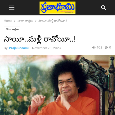
Home
తాజా వార్తలు
సాయీ..మళ్లీ రావోయీ..!
తాజా వార్తలు
సాయీ..మళ్లీ రావోయీ..!
102
0
By
Praja Bhoomi
-
November 23, 2023