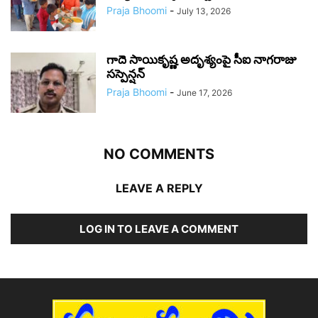
Praja Bhoomi
-
July 13, 2026
గాదె సాయికృష్ణ అదృశ్యంపై సీఐ నాగరాజు
సస్పెన్షన్
Praja Bhoomi
-
June 17, 2026
NO COMMENTS
LEAVE A REPLY
LOG IN TO LEAVE A COMMENT