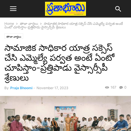
Home
తాజా వార్తలు
సామాజిక సాధికార యాత్ర సక్సెస్ చేసి ఎమ్మెల్యే పర్వత అంటే
ఏంటో చూపిస్తాం-ప్రత్తిపాడు వైస్సార్సీపీ శ్రేణులు
తాజా వార్తలు
సామాజిక సాధికార యాత్ర సక్సెస్
చేసి ఎమ్మెల్యే పర్వత అంటే ఏంటో
చూపిస్తాం-ప్రత్తిపాడు వైస్సార్సీపీ
శ్రేణులు
167
0
By
Praja Bhoomi
-
November 17, 2023