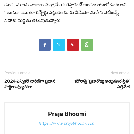
ఉంద. మూడు వారాలు మాత్రమే ఈ రెస్టారెంట్ అందుబాటులో ఉంటుంది.
‘ అంటూ చెబుతూ కన్నీ్ళ్లు పెట్టుకుంది. ఈ వీడియో చూసిన నెటిజన్స్
సదాకు మద్దతు తెలుపుతున్నారు.
Previous article
Next article
2024 ఎన్నికలే టార్గెట్‌గా ప్రధాన
కరోనాపై ‘ప్రజారోగ్య అత్యవసర స్థితి’
పార్టీలు వ్యూహాలు
ఎత్తివేత
Praja Bhoomi
https://www.prajabhoomi.com