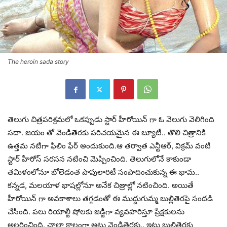
The heroin sada story
తెలుగు చిత్రపరిశ్రమలో ఒకప్పుడు స్టార్ హీరోయిన్ గా ఓ వెలుగు వెలిగింది
సదా. జయం తో వెండితెరకు పరిచయమైన ఈ బ్యూటీ.. తొలి చిత్రానికి
ఉత్తమ నటిగా ఫిలిం ఫేర్ అందుకుంది.ఆ తర్వాత ఎన్టీఆర్, విక్రమ్ వంటి
స్టార్ హీరోస్ సరసన నటించి మెప్పించింది. తెలుగులోనే కాకుండా
తమిళంలోనూ బోలెడంత పాపులారిటీ సంపాదించుకున్న ఈ భామ..
కన్నడ, మలయాళ భాషల్లోనూ అనేక చిత్రాల్లో నటించింది. అయితే
హీరోయిన్ గా అవకాశాలు తగ్గడంతో ఈ ముద్దుగుమ్మ బుల్లితెరపై సందడి
చేసింది. పలు రియాల్టీ షోలకు జడ్జీగా వ్యవహరిస్తూ ప్రేక్షకులను
అలరించింది. చాలా కాలంగా అటు వెండితెరకు.. ఇటు బుల్లితెరకు