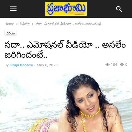
Home
సినిమా
సదా.. ఎమోషనల్ వీడియో .. అసలేం జరిగిందంటే..
సినిమా
సదా.. ఎమోషనల్ వీడియో .. అసలేం
జరిగిందంటే..
184
0
By
Praja Bhoomi
-
May 6, 2023