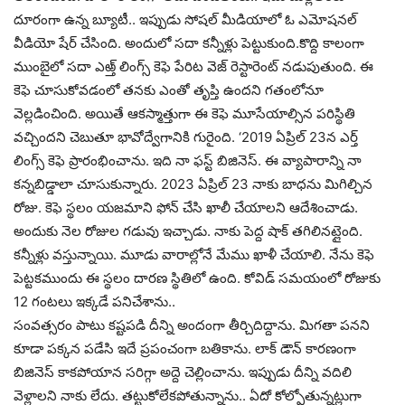
దూరంగా ఉన్న బ్యూటీ.. ఇప్పుడు సోషల్ మీడియాలో ఓ ఎమోషనల్
వీడియో షేర్ చేసింది. అందులో సదా కన్నీళ్లు పెట్టుకుంది.కొద్ది కాలంగా
ముంబైలో సదా ఎఱ్త్ లింగ్స్ కెఫె పేరిట వెజ్ రెస్టారెంట్ నడుపుతుంది. ఈ
కెఫె చూసుకోవడంలో తనకు ఎంతో తృప్తి ఉందని గతంలోనూ
వెల్లడించింది. అయితే ఆకస్మాత్తుగా ఈ కెఫె మూసేయాల్సిన పరిస్థితి
వచ్చిందని చెబుతూ భావోద్వేగానికి గురైంది. ‘2019 ఏప్రిల్ 23న ఎర్త్
లింగ్స్ కెఫె ప్రారంభించాను. ఇది నా ఫస్ట్ బిజినెస్. ఈ వ్యాపారాన్ని నా
కన్నబిడ్డాలా చూసుకున్నారు. 2023 ఏప్రిల్ 23 నాకు బాధను మిగిల్చిన
రోజు. కెఫె స్థలం యజమాని ఫోన్ చేసి ఖాలీ చేయాలని ఆదేశించాడు.
అందుకు నెల రోజుల గడువు ఇచ్చాడు. నాకు పెద్ద షాక్ తగిలినట్లైంది.
కన్నీళ్లు వస్తున్నాయి. మూడు వారాల్లోనే మేము ఖాళీ చేయాలి. నేను కెఫె
పెట్టకముందు ఈ స్థలం దారణ స్థితిలో ఉంది. కోవిడ్ సమయంలో రోజుకు
12 గంటలు ఇక్కడే పనిచేశాను..
సంవత్సరం పాటు కష్టపడి దీన్ని అందంగా తీర్చిదిద్దాను. మిగతా పనని
కూడా పక్కన పడేసి ఇదే ప్రపంచంగా బతికాను. లాక్ డౌన్ కారణంగా
బిజినెస్ కాకపోయాన సరిగ్గా అద్దె చెల్లించాను. ఇప్పుడు దీన్ని వదిలి
వెళ్లాలని నాకు లేదు. తట్టుకోలేకపోతున్నాను.. ఏదో కోల్పోతున్నట్లుగా