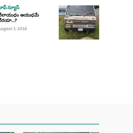
టాప్ న్యూస్
వేలాయుధం ఆయుధమే
వేరయా…?
August 3, 2026