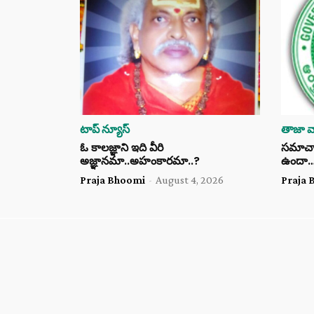
టాప్ న్యూస్
తాజా వా
ఓ కాలజ్ఞాని ఇది వీరి
సమాచార 
అజ్ఞానమా..అహంకారమా..?
ఉందా
Praja Bhoomi
-
August 4, 2026
Praja 