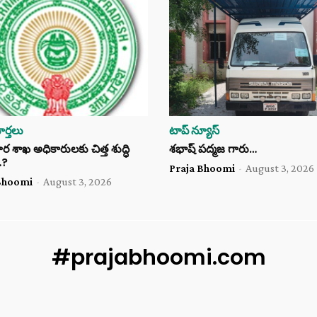
ర్తలు
టాప్ న్యూస్
శాఖ అధికారులకు చిత్త శుద్ధి
శభాష్ పద్మజ గారు…
…?
Praja Bhoomi
-
August 3, 2026
Bhoomi
-
August 3, 2026
#prajabhoomi.com