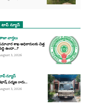
టాప్ న్యూస్
తాజా వార్తలు
సమాచార శాఖ అధికారులకు చిత్త
శుద్ధి ఉందా…?
August 3, 2026
టాప్ న్యూస్
శభాష్ పద్మజ గారు…
August 3, 2026