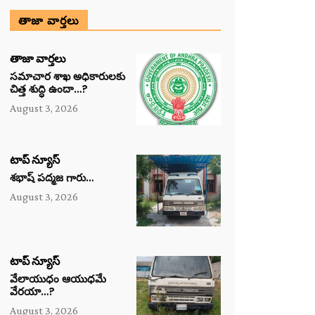
తాజా వార్తలు
తాజా వార్తలు
సమాచార శాఖ అధికారులకు
చిత్త శుద్ధి ఉందా…?
August 3, 2026
టాప్ న్యూస్
శభాష్ పద్మజ గారు…
August 3, 2026
టాప్ న్యూస్
వేలాయుధం ఆయుధమే
వేరయా…?
August 3, 2026