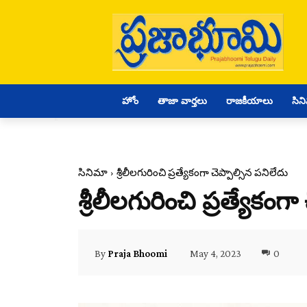
హోం
తాజా వార్తలు
రాజకీయాలు
సిన
సినిమా
శ్రీలీలగురించి ప్రత్యేకంగా చెప్పాల్సిన పనిలేదు
శ్రీలీలగురించి ప్రత్యేకంగ
May 4, 2023
0
By
Praja Bhoomi