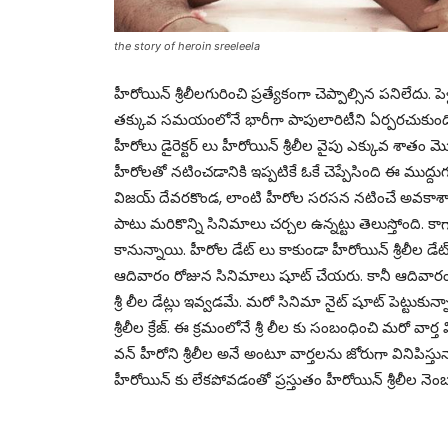
the story of heroin sreeleela
హీరోయిన్ శ్రీలీలగురించి ప్రత్యేకంగా చెప్పాల్సిన పనిలేదు. పె
తక్కువ సమయంలోనే భారీగా పాపులారిటీని ఏర్పరచుకుంది.కాగ
హీరోలు డైరెక్టర్ లు హీరోయిన్ శ్రీలీల వైపు ఎక్కువ శా
హీరోలతో నటించడానికి ఇప్పటికే ఓకే చెప్పేసింది ఈ ముద్దుగుమ్మ
విజయ్ దేవరకొండ, లాంటి హీరోల సరసన నటించే అవకాశా
పాటు మరికొన్ని సినిమాలు చర్చల ఉన్నట్టు తెలుస్తోంది. 
కానున్నాయి. హీరోల డేట్ లు కాకుండా హీరోయిన్ శ్రీలీల డేట
ఆదివారం రోజున సినిమాలు షూట్ చేయరు. కానీ ఆదివారం ర
శ్రీ లీల డేట్లు ఇవ్వడమే. మరో సినిమా నైట్ షూట్ పెట్టుకున
శ్రీలీల క్రేజ్. ఈ క్రమంలోనే శ్రీ లీల కు సంబంధించి మరో వా
వన్ హీరోని శ్రీలీల అనే అంటూ వార్తలను జోరుగా వినిపిస్తు
హీరోయిన్ కు లేకపోవడంతో ప్రస్తుతం హీరోయిన్ శ్రీలీల నెం