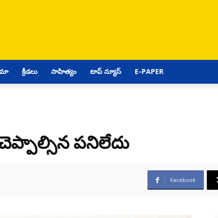
ిమా
క్రీడలు
సాహిత్యం
టాప్ న్యూస్
E-PAPER
ా చెప్పాల్సిన పనిలేదు
Facebook