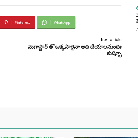
Pinterest
WhatsApp
Next article
మెగాస్టార్ తో ఒక్కసారైనా అది చేయాలనుందిః
కుష్బూ