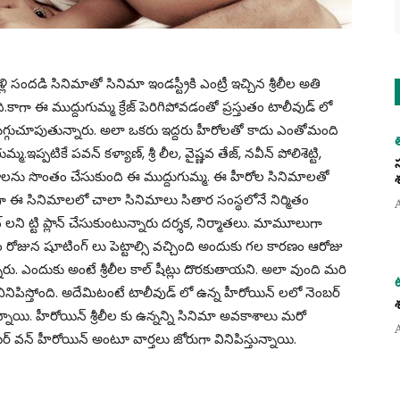
ళ్లి సందడి సినిమాతో సినిమా ఇండస్ట్రీకి ఎంట్రీ ఇచ్చిన శ్రీలీల అతి
ా ఈ ముద్దుగుమ్మ క్రేజ్ పెరిగిపోవడంతో ప్రస్తుతం టాలీవుడ్ లో
తం మొగ్గుచూపుతున్నారు. అలా ఒకరు ఇద్దరు హీరోలతో కాదు ఎంతోమంది
.ఇప్పటికే పవన్ కళ్యాణ్, శ్రీ లీల, వైష్ణవ తేజ్, నవీన్ పోలిశెట్టి,
లను సొంతం చేసుకుంది ఈ ముద్దుగుమ్మ. ఈ హీరోల సినిమాలతో
కాగా ఈ సినిమాలలో చాలా సినిమాలు సితార సంస్థలోనే నిర్మితం
్ లని ట్టి ప్లాన్ చేసుకుంటున్నారు దర్శక, నిర్మాతలు. మామూలుగా
ోజున షూటింగ్ లు పెట్టాల్సి వచ్చింది అందుకు గల కారణం ఆరోజు
్నారు. ఎందుకు అంటే శ్రీలీల కాల్ షీట్లు దొరకుతాయని. అలా వుంది మరి
ర్త వినిపిస్తోంది. అదేమిటంటే టాలీవుడ్ లో ఉన్న హీరోయిన్ లలో నెంబర్
న్నాయి. హీరోయిన్ శ్రీలీల కు ఉన్నన్ని సినిమా అవకాశాలు మరో
బర్ వన్ హీరోయిన్ అంటూ వార్తలు జోరుగా వినిపిస్తున్నాయి.