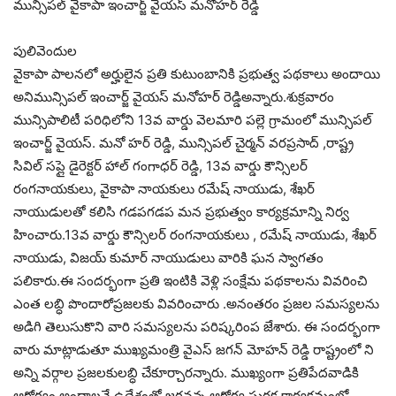
మున్సిపల్ వైకాపా ఇంచార్జ్ వైయస్ మనోహర్ రెడ్డి
పులివెందుల
వైకాపా పాలనలో అర్హులైన ప్రతి కుటుంబానికి ప్రభుత్వ పథకాలు అందాయి
అనిమున్సిపల్ ఇంచార్జ్ వైయస్ మనోహర్ రెడ్డిఅన్నారు.శుక్రవారం
మున్సిపాలిటీ పరిధిలోని 13వ వార్డు వెలమారి పల్లె గ్రామంలో మున్సిపల్
ఇంచార్జ్ వైయస్. మనో హర్ రెడ్డి, మున్సిపల్ చైర్మన్ వరప్రసాద్ ,రాష్ట్ర
సివిల్ సప్లై డైరెక్టర్ హాల్ గంగాధర్ రెడ్డి, 13వ వార్డు కౌన్సిలర్
రంగనాయకులు, వైకాపా నాయకులు రమేష్ నాయుడు, శేఖర్
నాయుడులతో కలిసి గడపగడప మన ప్రభుత్వం కార్యక్రమాన్ని నిర్వ
హించారు.13వ వార్డు కౌన్సిలర్ రంగనాయకులు , రమేష్ నాయుడు, శేఖర్
నాయుడు, విజయ్ కుమార్ నాయుడులు వారికి ఘన స్వాగతం
పలికారు.ఈ సందర్భంగా ప్రతి ఇంటికి వెళ్లి సంక్షేమ పథకాలను వివరించి
ఎంత లబ్ధి పొందారోప్రజలకు వివరించారు .అనంతరం ప్రజల సమస్యలను
అడిగి తెలుసుకొని వారి సమస్యలను పరిష్కరింప జేశారు. ఈ సందర్భంగా
వారు మాట్లాడుతూ ముఖ్యమంత్రి వైఎస్ జగన్ మోహన్ రెడ్డి రాష్ట్రంలో ని
అన్ని వర్గాల ప్రజలకులబ్ధి చేకూర్చారన్నారు. ముఖ్యంగా ప్రతిపేదవాడికి
ఆరోగ్యం అందాలనే ఉద్దేశంతో జగనన్న ఆరోగ్య సురక్ష కార్యక్రమంలో