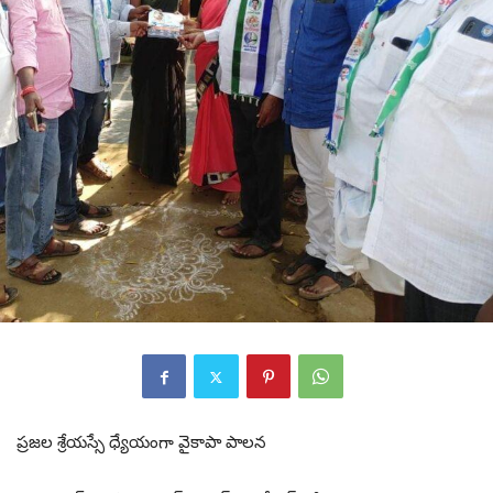
ప్రజల శ్రేయస్సే ధ్యేయంగా వైకాపా పాలన