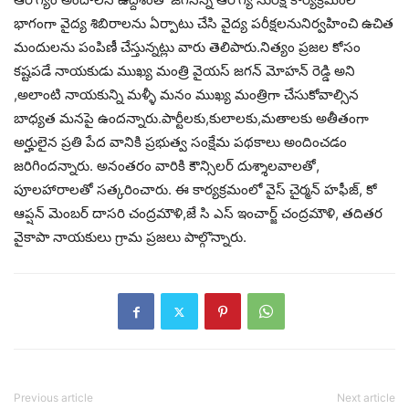
భాగంగా వైద్య శిబిరాలను ఏర్పాటు చేసి వైద్య పరీక్షలనునిర్వహించి ఉచిత
మందులను పంపిణీ చేస్తున్నట్లు వారు తెలిపారు.నిత్యం ప్రజల కోసం
కష్టపడే నాయకుడు ముఖ్య మంత్రి వైయస్ జగన్ మోహన్ రెడ్డి అని
,అలాంటి నాయకున్ని మళ్ళీ మనం ముఖ్య మంత్రిగా చేసుకోవాల్సిన
బాధ్యత మనపై ఉందన్నారు.పార్టీలకు,కులాలకు,మతాలకు అతీతంగా
అర్హులైన ప్రతి పేద వానికి ప్రభుత్వ సంక్షేమ పథకాలు అందించడం
జరిగిందన్నారు. అనంతరం వారికి కౌన్సిలర్ దుశ్శాలవాలతో,
పూలహారాలతో సత్కరించారు. ఈ కార్యక్రమంలో వైస్ చైర్మన్ హఫీజ్, కో
ఆప్షన్ మెంబర్ దాసరి చంద్రమౌళి,జే సి ఎస్ ఇంచార్జ్ చంద్రమౌళి, తదితర
వైకాపా నాయకులు గ్రామ ప్రజలు పాల్గొన్నారు.
Previous article
Next article