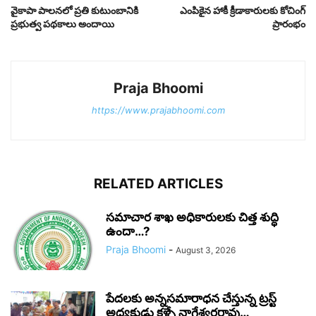
వైకాపా పాలనలో ప్రతి కుటుంబానికి
ఎంపికైన హాకీ క్రీడాకారులకు కోచింగ్
ప్రభుత్వ పథకాలు అందాయి
ప్రారంభం
Praja Bhoomi
https://www.prajabhoomi.com
RELATED ARTICLES
సమాచార శాఖ అధికారులకు చిత్త శుద్ధి
ఉందా…?
Praja Bhoomi
-
August 3, 2026
పేదలకు అన్నసమారాధన చేస్తున్న ట్రస్ట్
అధ్యక్షుడు కళ్ళే నాగేశ్వరరావు…