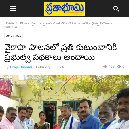
Home
తాజా వార్తలు
వైకాపా పాలనలో ప్రతి కుటుంబానికి ప్రభుత్వ పథకాలు
అందాయి
తాజా వార్తలు
వైకాపా పాలనలో ప్రతి కుటుంబానికి
ప్రభుత్వ పథకాలు అందాయి
156
0
By
Praja Bhoomi
-
February 3, 2024