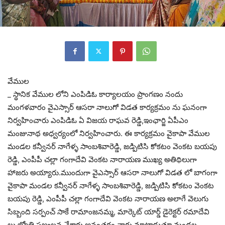
వేముల
_ స్థానిక వేముల లోని ఎంపిడిఓ కార్యాలయం ప్రాంగణం నందు
మంగళవారం వైఎస్సార్ ఆసరా నాలుగో విడత కార్యక్రమం ను ఘనంగా
నిర్వహించారు ఎంపిడిఓ ఏ విజయ రాఘవ రెడ్డి,ఇంఛార్జి ఏపీఎం
మంజునాథ అధ్వర్యంలో నిర్వహించారు. ఈ కార్యక్రమం వైకాపా వేముల
మండల కన్వీనర్ నాగేళ్ళ సాంబశివారెడ్డి, జడ్పిటిసి కోకటం వెంకట బయపు
రెడ్డి, ఎంపీపీ చల్లా గంగాదేవి వెంకట నారాయణ ముఖ్య అతిథిలుగా
హాజరు అయ్యారు.ముందుగా వైఎస్సార్ ఆసరా నాలుగో విడత లో బాగంగా
వైకాపా మండల కన్వీనర్ నాగేళ్ళ సాంబశివారెడ్డి, జడ్పిటిసి కోకటం వెంకట
బయపు రెడ్డి, ఎంపీపీ చల్లా గంగాదేవి వెంకట నారాయణ అలాగే వెలుగు
సిబ్బంది సర్పంచ్ సాకే రామాంజనమ్మ, మార్కెట్ యార్డ్ డైరెక్టర్ రమాదేవి
లు జ్యోతి ప్రజ్వలన చేశారు.అనంతరం వారు మాట్లాడుతూ మండల