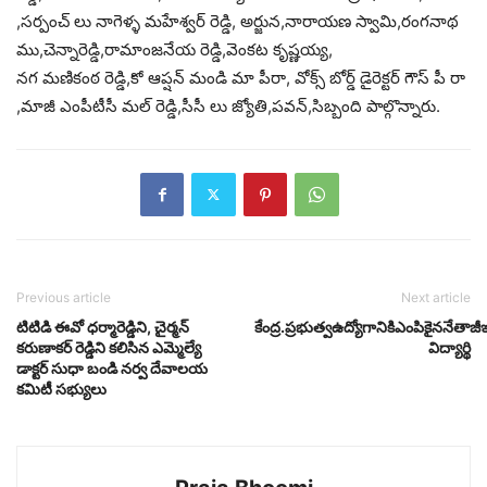
,సర్పంచ్ లు నాగెళ్ళ మహేశ్వర్ రెడ్డి, అర్జున,నారాయణ స్వామి,రంగనాథ
ము,చెన్నారెడ్డి,రామాంజనేయ రెడ్డి,వెంకట కృష్ణయ్య,
నగ మణికంఠ రెడ్డి,కో ఆప్షన్ మండి మా పీరా, వోక్స్ బోర్డ్ డైరెక్టర్ గౌస్ పీ రా
,మాజీ ఎంపీటీసీ మల్ రెడ్డి,సీసీ లు జ్యోతి,పవన్,సిబ్బంది పాల్గొన్నారు.
Previous article
Next article
టిటిడి ఈవో ధర్మారెడ్డిని, చైర్మన్
కేంద్ర.ప్రభుత్వఉద్యోగానికిఎంపికైననేతాజీఇ
కరుణాకర్ రెడ్డిని కలిసిన ఎమ్మెల్యే
విద్యార్థి
డాక్టర్ సుధా బండి నర్వ దేవాలయ
కమిటీ సభ్యులు