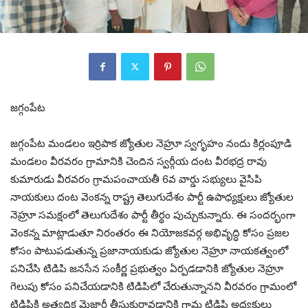
జగ్గంపేట
జగ్గంపేట మండలం ఇర్రిపాక జ్యోతుల నెహ్రూ స్వగృహం నందు కిర్లంపూడి
మండలం వీరవరం గ్రామానికి చెందిన స్వర్గీయ దంట వీరభద్ర రావు
కుమారుడు వీరవరం గ్రామపంచాయతీ 6వ వార్డు సభ్యులు వైసిపి
నాయకులు దంట వెంకన్న రాష్ట్ర తెలుగుదేశం పార్టీ ఉపాధ్యక్షులు జ్యోతుల
నెహ్రూ సమక్షంలో తెలుగుదేశం పార్టీ తీర్థం పుచ్చుకున్నారు. ఈ సందర్భంగా
వెంకన్న మాట్లాడుతూ నిరంతరం ఈ నియోజకవర్గ అభివృద్ధి కోసం ప్రజల
కోసం పాటుపడుతున్న ప్రజానాయకుడు జ్యోతుల నెహ్రూ నాయకత్వంలో
పనిచేసి టిడిపి జనసేన సంకీర్ణ ప్రభుత్వం ఏర్పడడానికి జ్యోతుల నెహ్రూ
గెలుపు కోసం పనిచేయడానికి టిడిపిలో చేరుతున్నానని వీరవరం గ్రామంలో
టిడిపికి అత్యధిక మెజార్టీ తీసుకురావడానికి గ్రామ టిడిపి అధ్యక్షులు