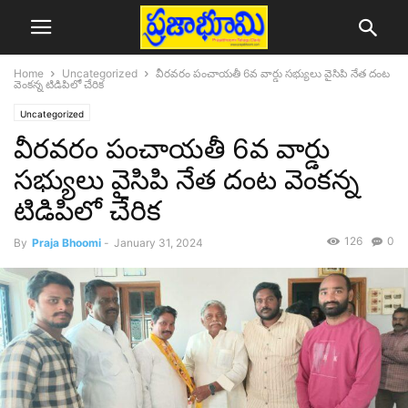
Home
Uncategorized
వీరవరం పంచాయతీ 6వ వార్డు సభ్యులు వైసిపి నేత దంట
వెంకన్న టిడిపిలో చేరిక
Uncategorized
వీరవరం పంచాయతీ 6వ వార్డు
సభ్యులు వైసిపి నేత దంట వెంకన్న
టిడిపిలో చేరిక
126
0
By
Praja Bhoomi
-
January 31, 2024