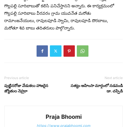
గొల్లపల్లి సూరిబాబుతో కలిసి పనిచేస్తానని అన్నారు. ఈ కార్యక్రమంలో
గొల్లపల్లి సూరిబాబు వీరవరం గ్రామ యువనేత మరోతు
రామాంజనేయులు, రావులపూడి స్వామి, రావులపూడి దొరబాబు,
మరోతూ శివ బాబు తదితరులు పాల్గొన్నారు.
Previous article
Next article
పుట్టినరోజు వేడుకలు హాజరైన
సత్యం అహింసా మార్గంలో నడవండి
జ్యోతుల నెహ్రూ
డా. చప్పిడి
Praja Bhoomi
https://www.prajabhoomi.com