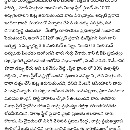
స్టీల్ ను దుర్మార్గమైనటువంటి ఆలోచనలతో, దక్షిణ కొరియాకు చెందిన
పోస్కో , మోడీ మిత్రుడు ఆదానిలకు విశాఖ స్టీల్ ప్లాంట్ ను 100%
అప్పగించాలని కుట్ర జరుగుతుందని వారు పేర్కొన్నారు. అప్పటి ప్రధాని
ఇందిరా గాంధీ హయాంలో ఏర్పాటు చేసిన ఈ ఉక్కు పరిశ్రమ, దిన
దినాభివృద్ధి చెందుతూ ! వేలకోట్ల రూపాయలు ప్రభుత్వానికి సంపాదించి
పెడుతుందని, అలాగే 2012లో అప్పటి ప్రధాని మన్మోహన్ సింగ్ దాని
ఉత్పత్తి సామర్థ్యాన్ని 3.6 మిలియన్ టన్నుల నుంచి 6.3 మిలియన్
టన్నులకు పెంచడం జరిగిందని వారు గుర్తు చేశారు. కానీ బిజెపి ప్రభుత్వం
కుట్రపూరితమైనటువంటి ఆలోచన విధానాలతో , ముడీ సరుకు కొనేదానికి
కూడా డబ్బు లేదు అని ఒక నెపం నెట్టి , స్టీల్ ప్లాంట్ లో 30% ఉత్పత్తిని
తగ్గించి , విశాఖ స్టీల్ నష్టాల్లో ఉందని ప్రజలకు నమ్మించి , తన మిత్రులకు
ధారా దత్తం చేసే కుట్ర జరుగుతుందని, దీనిని వెంటనే ఆపేయాలని వారు
పిలుపునిచ్చారు. ఈ కుట్రలు ఆపేంత వరకు వామపక్షాలు, ప్రజా సంఘాలు
మరియు కాంగ్రెస్ పార్టీ పోరాటం చేస్తూనే ఉంటుందని వారు తెలిపారు.
విశాఖ స్టీల్ ప్రైవేటు కరణ పై రాష్ట్ర ప్రభుత్వం గట్టిగా పోరాడకపోవడం
శోచనీయమని, విశాఖ స్టీల్ పై వారి వైఖరి ప్రజలకు తెలపాలని వారు
కోరారు. మీ వైఖరులతో విసిగి వేసారిన ప్రజలు కేంద్ర , రాష్ట్ర ప్రభుత్వాలకు
త్వరలోనే బుద్ధి చెప్తారని వారు హెచ్చరించారు. ఈ కార్యక్రమంలో కాంగ్రెస్