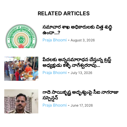
RELATED ARTICLES
సమాచార శాఖ అధికారులకు చిత్త శుద్ధి
ఉందా…?
Praja Bhoomi
-
August 3, 2026
పేదలకు అన్నసమారాధన చేస్తున్న ట్రస్ట్
అధ్యక్షుడు కళ్ళే నాగేశ్వరరావు…
Praja Bhoomi
-
July 13, 2026
గాదె సాయికృష్ణ అదృశ్యంపై సీఐ నాగరాజు
సస్పెన్షన్
Praja Bhoomi
-
June 17, 2026