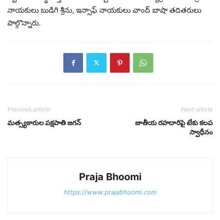
నాయకులు బుడిగి శ్రీను, ఇన్సాఫ్ నాయకులు చాంద్ బాషా తదితరులు
పాల్గొన్నారు.
Previous article
Next article
మత్స్యకారుల పక్షపాతి జగన్
జాతీయ రహదారిపై టేకు కలప
స్వాధీనం
Praja Bhoomi
https://www.prajabhoomi.com