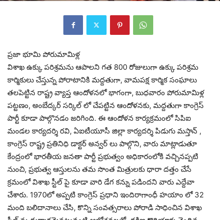
ప్రజా భూమి పోరుమామిళ్ల
విశాఖ ఉక్కు పరిశ్రమను ఆపాలని గత 800 రోజులుగా ఉక్కు పరిశ్రమ
కార్మికులు చేస్తున్న పోరాటానికి మద్దతుగా, వామపక్ష కార్మిక సంఘాలు
తలపెట్టిన రాష్ట్ర వ్యాప్త ఆందోళనలో భాగంగా, బుధవారం పోరుమామిళ్ల
పట్టణం, అంబేద్కర్ సర్కిల్ లో చేపట్టిన ఆందోళనకు, మద్దతుగా కాంగ్రెస్
పార్టీ కూడా పాల్గొనడం జరిగింది. ఈ ఆందోళన కార్యక్రమంలో సిపిఐ
మండల కార్యదర్శి రవి, ఏఐటీయూసీ జిల్లా కార్యదర్శి పిడుగు మస్తాన్ ,
కాంగ్రెస్ రాష్ట్ర ప్రతినిధి డాక్టర్ అన్వర్ లు పాల్గొని, వారు మాట్లాడుతూ
కేంద్రంలో భారతీయ జనతా పార్టీ ప్రభుత్వం అధికారంలోకి వచ్చినప్పటి
నుంచి, ప్రభుత్వ ఆస్తులను తమ సొంత మిత్రులకు ధారా దత్తం చేసే
క్రమంలో విశాఖ స్టీల్ పై కూడా వారి డేగ కన్ను పడిందని వారు ఎద్దేవా
చేశారు. 1970లో అప్పటి కాంగ్రెస్ ప్రధాని ఇందిరాగాంధీ హయాం లో 32
మంది బలిదానాలు చేసి, కొన్ని సంవత్సరాలు పోరాడి సాధించిన విశాఖ