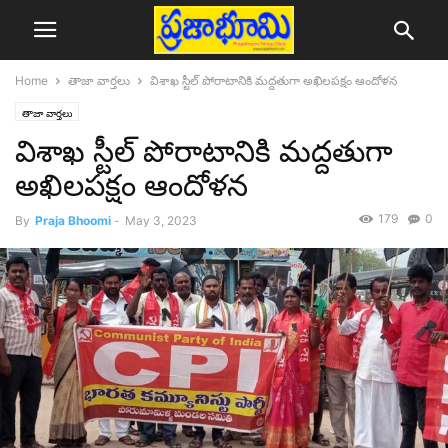
Home
తాజా వార్తలు
విశాఖ స్టీల్ పోరాటానికి మద్దతుగా అఖిలపక్షం ఆందోళన
తాజా వార్తలు
విశాఖ స్టీల్ పోరాటానికి మద్దతుగా
అఖిలపక్షం ఆందోళన
179
0
By
Praja Bhoomi
-
May 3, 2023