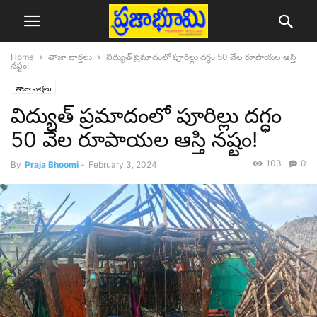
Home
తాజా వార్తలు
విద్యుత్ ప్రమాదంలో పూరిల్లు దగ్ధం 50 వేల రూపాయల ఆస్తి
నష్టం!
తాజా వార్తలు
విద్యుత్ ప్రమాదంలో పూరిల్లు దగ్ధం
50 వేల రూపాయల ఆస్తి నష్టం!
103
0
By
Praja Bhoomi
-
February 3, 2024