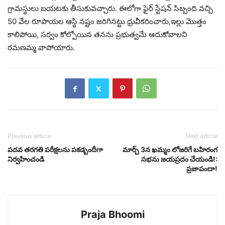
గ్రామస్థులు బయటకు తీసుకువచ్చారు. ఈలోగా ఫైర్ స్టేషన్ సిబ్బంది వచ్చి
50 వేల రూపాయల ఆస్థి నష్టం జరిగినట్టు ధ్రువీకరించారు,ఇల్లు మొత్తం
కాలిపోయి, సర్వం కోల్పోయిన తనను ప్రభుత్వమే ఆదుకోవాలని
రమణమ్మ వాపోయారు.
Previous article
Next article
పదవ తరగతి పరీక్షలను పకడ్బందీగా
మార్చ్ 3న ఖమ్మం లోజరిగే బహిరంగ
నిర్వహించండి
సభను జయప్రదం చేయండి!:
ప్రజాపందా!
Praja Bhoomi