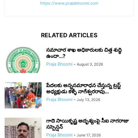
https://www.prajabhoomi.com
RELATED ARTICLES
సమాచార శాఖ అధికారులకు చిత్త శుద్ధి
ఉందా…?
Praja Bhoomi
-
August 3, 2026
పేదలకు అన్నసమారాధన చేస్తున్న ట్రస్ట్
అధ్యక్షుడు కళ్ళే నాగేశ్వరరావు…
Praja Bhoomi
-
July 13, 2026
గాదె సాయికృష్ణ అదృశ్యంపై సీఐ నాగరాజు
సస్పెన్షన్
Praja Bhoomi
-
June 17, 2026