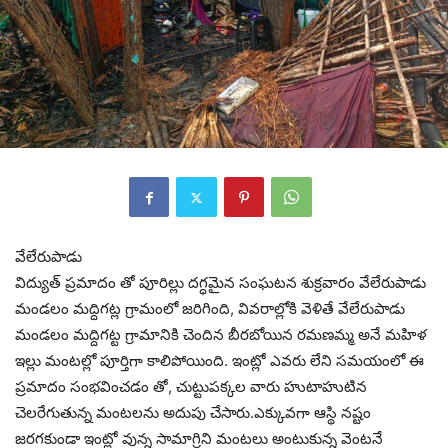
వేలేరుపాడు
విద్యుత్ ప్రమాదం తో పూరిల్లు దగ్ధమైన సంఘటన శుక్రవారం వేలేరుపాడు
మండలం మద్దిగట్ల గ్రామంలో జరిగింది, వివరాల్లోకి వెళితే వేలేరుపాడు
మండలం మద్దిగట్ట గ్రామానికి చెందిన బీరబోయిన రమణమ్మ అనే మహిళ
ఇల్లు మంటల్లో పూర్తిగా కాలిపోయింది. ఇంట్లో ఎవరు లేని సమయంలో ఈ
ప్రమాదం సంభవించడం తో, చుట్టుపక్కల వారు హుటాహుటిన
చెలరేగుతున్న మంటలను అదుపు చేసారు.ఎక్కువగా ఆస్థి నష్టం
జరగకుండా ఇంట్లో వున్న సామాగ్రిని మంటలు అంటుకున్న వెంటనే