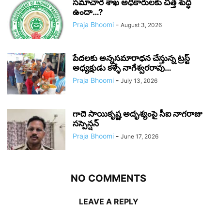
సమాచార శాఖ అధికారులకు చిత్త శుద్ధి
ఉందా…?
Praja Bhoomi
-
August 3, 2026
పేదలకు అన్నసమారాధన చేస్తున్న ట్రస్ట్
అధ్యక్షుడు కళ్ళే నాగేశ్వరరావు…
Praja Bhoomi
-
July 13, 2026
గాదె సాయికృష్ణ అదృశ్యంపై సీఐ నాగరాజు
సస్పెన్షన్
Praja Bhoomi
-
June 17, 2026
NO COMMENTS
LEAVE A REPLY