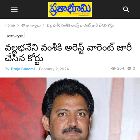
Home
తాజా వార్తలు
వల్లభనేని వంశీకి అరెస్ట్ వారెంట్ జారీ చేసిన కోర్టు
తాజా వార్తలు
వల్లభనేని వంశీకి అరెస్ట్ వారెంట్ జారీ
చేసిన కోర్టు
204
0
By
Praja Bhoomi
-
February 2, 2024