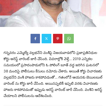
గన్నవరం ఎమ్మెల్యే వల్లభనేని వంశీపై విజయవాడలోని ప్రజాప్రతినిధుల
కోర్టు అరెస్ట్ వారెంట్ జారీ చేసింది. వివరాల్లోకి వెళ్తే… 2019 ఎన్నికల
సమయంలో ప్రసాదంపాడులోని ఓ పోలింగ్ బూత్ వద్ద జరిగిన ఘటనలో
38 మందిపై పోలీసులు కేసులు నమోదు చేశారు. అయితే కోర్టు విచారణకు
వల్లభనేని వంశీ హాజరు కాకపోవడంతో… గతంలోనే ఆయనకు బెయిలబుల్
వారెంట్ ను కోర్టు జారీ చేసింది. అయినప్పటికీ ఇప్పటి వరకు విచారణకు
హాజరు కాకపోవడంతో ఇప్పుడు అరెస్ట్ వారెంట్ జారీ చేసింది. వంశీని అరెస్ట్
చేయాలని పోలీసులను ఆదేశించింది.