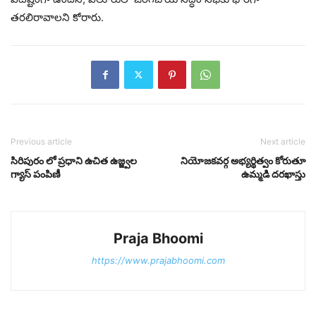
తరలిరావాలని కోరారు.
Previous article
Next article
సిరిపురం లో ప్రధాని ఉచిత ఉజ్జ్వల
నియోజకవర్గ అభ్యర్థిత్వం కోరుతూ
గ్యాస్ పంపిణీ
ఉమ్మడి దరఖాస్తు
Praja Bhoomi
https://www.prajabhoomi.com