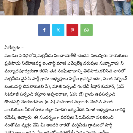
ఏలేశ్వరం:-
మండల పరిధిలోని,మర్రివీడు పంచాయతీకి చెందిన పలువురు నాయకులు
ప్రతిపాడు నియోజవర్గ ఇంచార్జ్,మాజీ ఎమ్మెల్యే వరుపుల సుబ్బారావు నీ
మర్యాదపూర్వకంగా కలిసి తన సంఘీభావాన్ని తెలిపారు.కలిసిన వారిలో
మర్రివీడు వైసిపి పార్టీ గ్రామ అధ్యక్షులు పల్లేల బ్రహ్మానందం, మాజీ సర్పంచ్
బంటుపల్లి చినబాబు(బి సి), మాజీ సర్పంచ్ గంటేడి కిషోర్ కుమార్, (ఎస్
సి)మాజీ సర్పంచ్ కస్తూరి అప్పలరాజు, (ఎస్ టి) గ్రామ ఉపసర్పంచ్
కొండపల్లి వెంకటరమణ (ఒ సి) సామాజిక వర్గాలకు చెందిన మాజీ
నాయకులు వీరితోపాటు జిల్లా మాదిగ ఐక్యవేదిక మాజీ అధ్యక్షులు రాచర్ల
రమేష్, ఉన్నారు, ఈ సందర్భంగా వరపుల పేరుపేరునా పలకరించి,
సంతోషం వ్యక్తం చేసి మీ అందరి రాకతో మర్రివీడు గ్రామంలో పార్టీ
పటిష్టంగా ఉందని, ఏలూరులో జరగబోయే సిద్ధం సభకు భారీగా