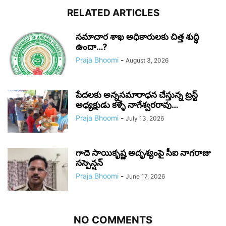
RELATED ARTICLES
సమాచార శాఖ అధికారులకు చిత్త శుద్ధి
ఉందా…?
Praja Bhoomi
-
August 3, 2026
పేదలకు అన్నసమారాధన చేస్తున్న ట్రస్ట్
అధ్యక్షుడు కళ్ళే నాగేశ్వరరావు…
Praja Bhoomi
-
July 13, 2026
గాదె సాయికృష్ణ అదృశ్యంపై సీఐ నాగరాజు
సస్పెన్షన్
Praja Bhoomi
-
June 17, 2026
NO COMMENTS