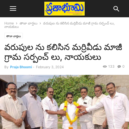
Home
తాజా వార్తలు
వరుపుల ను కలిసిన మర్రివీడు మాజీ గ్రామ సర్పంచ్ లు,
నాయకులు
తాజా వార్తలు
వరుపుల ను కలిసిన మర్రివీడు మాజీ
గ్రామ సర్పంచ్ లు, నాయకులు
133
0
By
Praja Bhoomi
-
February 3, 2024