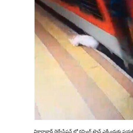
వికారాబాద్ రైల్వేస్టేషన్ లో రన్నింగ్ ట్రైన్ ఎక్కేందుకు ప్