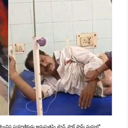
రయత్నించిన ప్రయాణికుడు అదుపుతప్పి ట్రైన్, ప్లాట్ ఫామ్ మధ్యలో