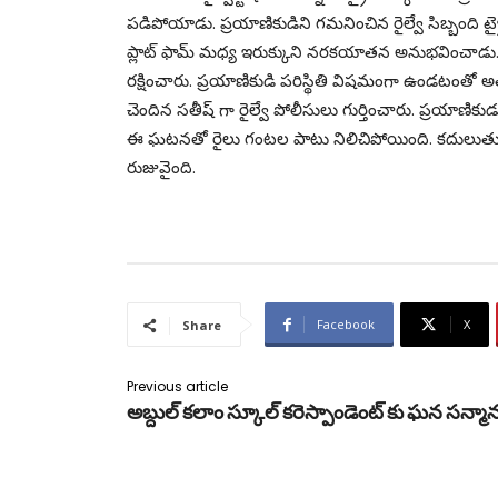
పడిపోయాడు. ప్రయాణికుడిని గమనించిన రైల్వే సిబ్బంది ట
ప్లాట్ ఫామ్ మధ్య ఇరుక్కుని నరకయాతన అనుభవించాడు. రైల్
రక్షించారు. ప్రయాణికుడి పరిస్థితి విషమంగా ఉండటంతో అత
చెందిన సతీష్ గా రైల్వే పోలీసులు గుర్తించారు. ప్రయాణికుడు
ఈ ఘటనతో రైలు గంటల పాటు నిలిచిపోయింది. కదులుతు
రుజువైంది.
Facebook
X
Share
Previous article
అబ్దుల్ కలాం స్కూల్ కరెస్పాండెంట్ కు ఘన సన్మా