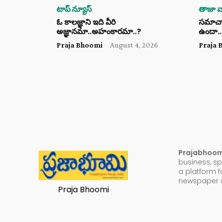
టాప్ న్యూస్
తాజా వా
ఓ కాలజ్ఞాని ఇది వీరి
సమాచార 
అజ్ఞానమా..అహంకారమా..?
ఉందా
Praja Bhoomi
-
August 4, 2026
Praja 
Prajabhoo
business, sp
a platform f
newspaper a
Praja Bhoomi