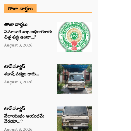
తాజా వార్తలు
తాజా వార్తలు
సమాచార శాఖ అధికారులకు
చిత్త శుద్ధి ఉందా…?
August 3, 2026
టాప్ న్యూస్
శభాష్ పద్మజ గారు…
August 3, 2026
టాప్ న్యూస్
వేలాయుధం ఆయుధమే
వేరయా…?
August 3, 2026