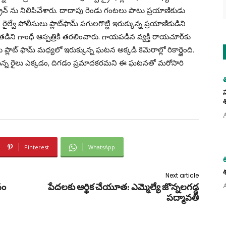
్రైన్ ను నిలిపివేశారు. దాదాపు రెండు గంటలు పాటు ప్రయాణికుడు
వే పోలీసులు ప్లాట్‌ఫామ్ పగులగొట్టి ఇరుక్కున్న ప్రయాణికుడిని
డిని గాంధీ ఆస్పత్రికి తరలించారు. గాయపడిన వ్యక్తి రాయచూర్‌కు
 ప్లాట్ ఫామ్ మధ్యలో ఇరుక్కున్న ఘటన అక్కడి కెమెరాల్లో రికార్డైంది.
న్న రైలు ఎక్కడం, దిగడం ప్రమాదకరమని ఈ ఘటనతో మరోసారి
Pinterest
WhatsApp
Next article
నం
పేదలకు ఆర్థిక చేయూత: ఎమ్మెల్యే జొన్నలగడ్డ
పద్మావతి