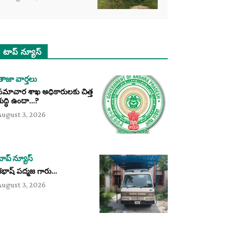
టాప్ న్యూస్
తాజా వార్తలు
సమాచార శాఖ అధికారులకు చిత్త
శుద్ధి ఉందా…?
August 3, 2026
టాప్ న్యూస్
శభాష్ పద్మజ గారు…
August 3, 2026