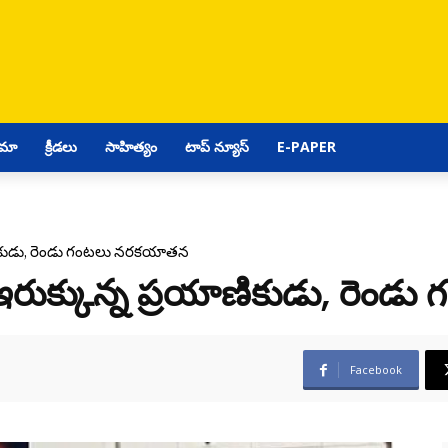
ిమా
క్రీడలు
సాహిత్యం
టాప్ న్యూస్
E-PAPER
యాణికుడు, రెండు గంటలు నరకయాతన
్య ఇరుక్కున్న ప్రయాణికుడు, రె
Facebook