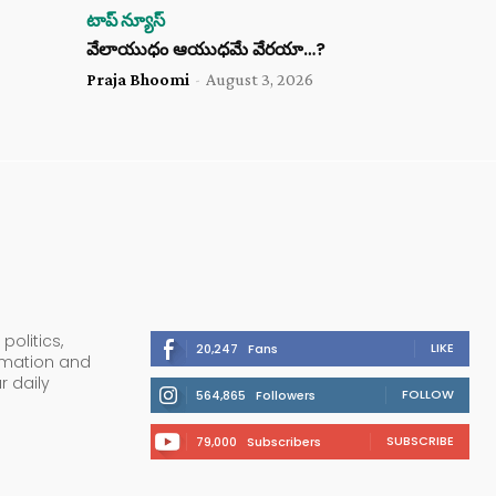
టాప్ న్యూస్
వేలాయుధం ఆయుధమే వేరయా…?
Praja Bhoomi
-
August 3, 2026
politics,
LIKE
20,247
Fans
ormation and
r daily
FOLLOW
564,865
Followers
SUBSCRIBE
79,000
Subscribers