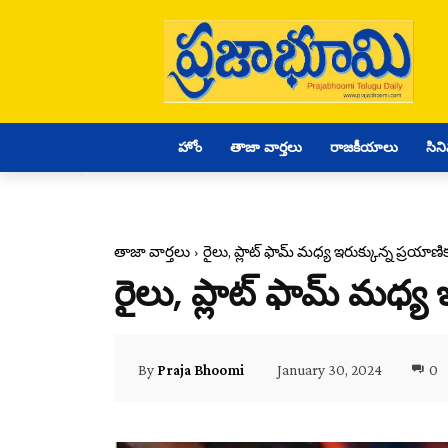
హోం
తాజా వార్తలు
రాజకీయాలు
సిన
తాజా వార్తలు
రైలు, ప్లాట్ ఫామ్ మధ్య ఇరుక్కున్న ప్ర
రైలు, ప్లాట్ ఫామ్ మధ
January 30, 2024
0
By
Praja Bhoomi