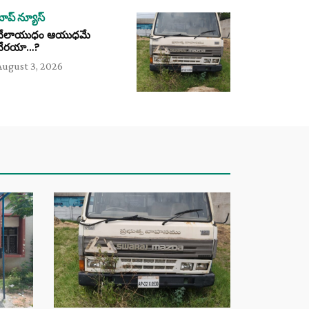
టాప్ న్యూస్
వేలాయుధం ఆయుధమే
వేరయా…?
August 3, 2026