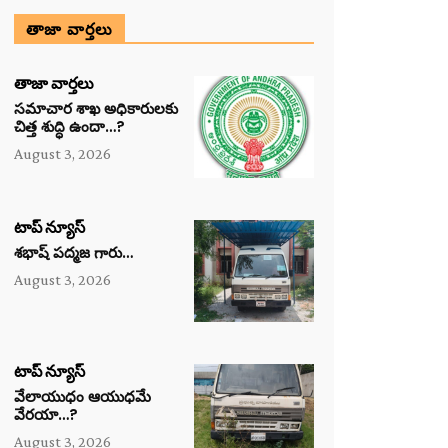
తాజా వార్తలు
తాజా వార్తలు
సమాచార శాఖ అధికారులకు
చిత్త శుద్ధి ఉందా…?
August 3, 2026
టాప్ న్యూస్
శభాష్ పద్మజ గారు…
August 3, 2026
టాప్ న్యూస్
వేలాయుధం ఆయుధమే
వేరయా…?
August 3, 2026