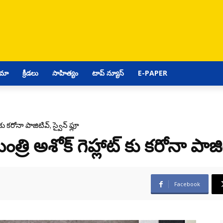
ిమా
క్రీడలు
సాహిత్యం
టాప్ న్యూస్
E-PAPER
ు కరోనా పాజిటివ్, స్వైన్ ఫ్లూ
రి అశోక్ గెహ్లాట్ కు కరోనా పాజిటి
Facebook