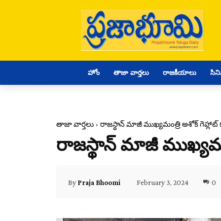
హోం
తాజా వార్తలు
రాజకీయాలు
సిన
తాజా వార్తలు
రాజస్థాన్ మాజీ ముఖ్యమంత్రి అశోక్ గెహ్లాట్ క
రాజస్థాన్ మాజీ ముఖ్యమంత్
February 3, 2024
0
By
Praja Bhoomi