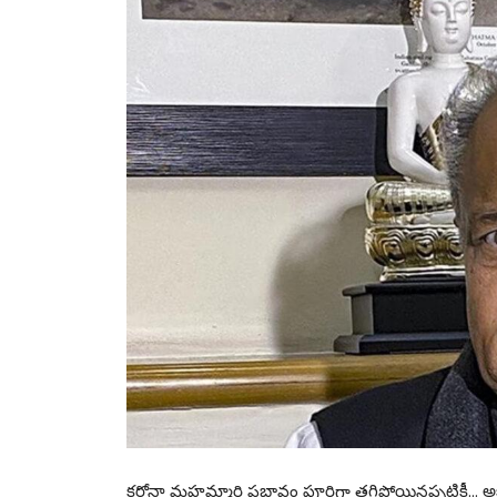
కరోనా మహమ్మారి ప్రభావం పూర్తిగా తగ్గిపోయినప్పటికీ