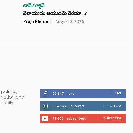
టాప్ న్యూస్
వేలాయుధం ఆయుధమే వేరయా…?
Praja Bhoomi
-
August 3, 2026
politics,
LIKE
20,247
Fans
ormation and
r daily
FOLLOW
564,865
Followers
SUBSCRIBE
79,000
Subscribers