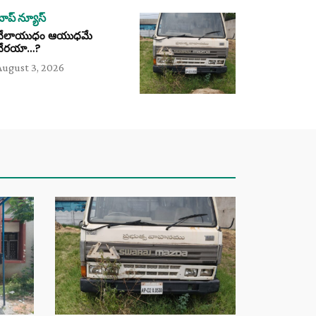
టాప్ న్యూస్
వేలాయుధం ఆయుధమే
వేరయా…?
August 3, 2026