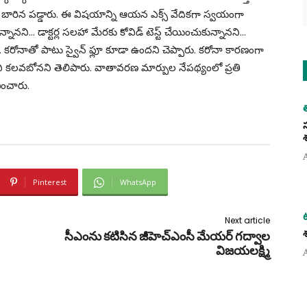
ోనా బారిన పడ్డారు. ఈ విషయాన్ని ఆయన ఎక్స్ వేదికగా స్వయంగా
నానని… డాక్టర్ల సలహా మేరకు కోవిడ్ టెస్ట్ చేయించుకున్నానని…
ు. కరోనాతో పాటు స్వైన్ ఫ్లూ కూడా ఉందని చెప్పారు. కరోనా కారణంగా
ీ కలవబోనని తెలిపారు. వాతావరణ మార్పుల నేపథ్యంలో ప్రతి
ించారు.
Pinterest
WhatsApp
Next article
సీఎంను కటిసిన జీహెచ్ఎంసీ మేయర్ గద్వాల
విజయలక్ష్మి