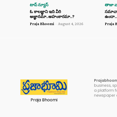
టాప్ న్యూస్
తాజా వా
ఓ కాలజ్ఞాని ఇది వీరి
సమాచార 
అజ్ఞానమా..అహంకారమా..?
ఉందా
Praja Bhoomi
-
August 4, 2026
Praja 
Prajabhoo
business, sp
a platform f
newspaper a
Praja Bhoomi