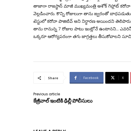
తాజాగా రాజస్థాన్ మాజీ ముఖ్యమంత్రి అశోక్ గెహ్లాట్ కర
వెల్లడించారు. కొన్ని రోజులుగా తాను జ్వరంతో బాధపడుతున్
టెస్టులో కరోనా పాజిటివ్ అని నిర్ధారణ అయిందని తెలిపార
తాను రానున్న 7 రోజుల పాటు ఇంట్లోనే ఉంటానని… ఎవరిన
ఒక్కరూ ఆరోగ్యపరంగా తగు జాగ్రత్తలు తీసుకోవాలని సూచ
Facebook
X
Share
Previous article
కేజ్రీవాల్ ఇంటికి ఢిల్లీ పోలీసులు