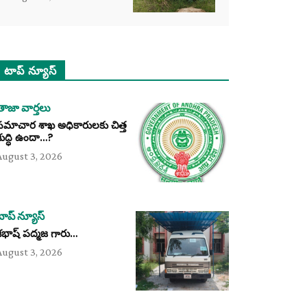
టాప్ న్యూస్
తాజా వార్తలు
సమాచార శాఖ అధికారులకు చిత్త
శుద్ధి ఉందా…?
August 3, 2026
టాప్ న్యూస్
శభాష్ పద్మజ గారు…
August 3, 2026