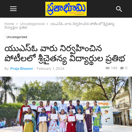
Home
Uncategorized
యుఎస్ఓ వారు నిర్వహించిన పోటీలలో శ్రీచైతన్య
విద్యార్థుల ప్రతిభ
Uncategorized
యుఎస్ఓ వారు నిర్వహించిన
పోటీలలో శ్రీచైతన్య విద్యార్థుల ప్రతిభ
146
0
By
Praja Bhoomi
-
February 1, 2024