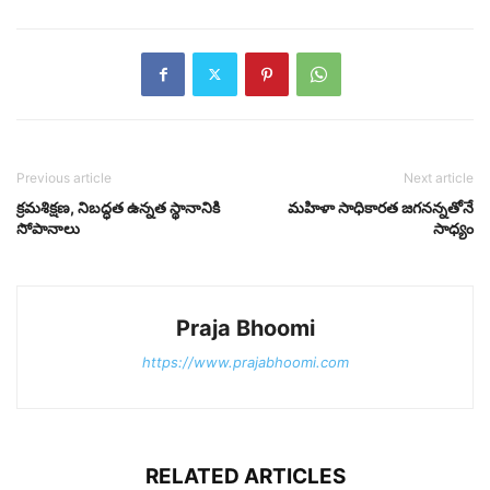
Previous article
Next article
క్రమశిక్షణ, నిబద్ధత ఉన్నత స్థానానికి
మహిళా సాధికారత జగనన్నతోనే
సోపానాలు
సాధ్యం
Praja Bhoomi
https://www.prajabhoomi.com
RELATED ARTICLES