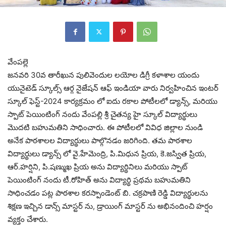
వేంపల్లె
జనవరి 30వ తారీఖున పులివెందుల లయోల డిగ్రీ కళాశాల యందు
యునైటెడ్ స్కూల్స్ ఆర్గ నైజేషన్ ఆఫ్ ఇండియా వారు నిర్వహించిన ఇంటర్
స్కూల్ ఫెస్ట్-2024 కార్యక్రమం లో ఐదు రకాల పోటీలలో డ్యాన్స్, మరియు
స్పాట్ పెయింటింగ్ నందు వేంపల్లి శ్రీ చైతన్య హై స్కూల్ విద్యార్థులు
మొదటి బహుమతిని సాధించారు. ఈ పోటీలలో వివిధ జిల్లాల నుండి
అనేక పాఠశాలల విద్యార్థులు పాల్గొనడం జరిగింది. తమ పాఠశాల
విద్యార్థులు డ్యాన్స్ లో వై.హేమెంద్రి, పి.మిధున ప్రియ, కె.జస్విత ప్రియ,
ఆర్.హర్షిని, పి.షణ్ముఖ ప్రియ అను విద్యార్థినిలు మరియు స్పాట్
పెయింటింగ్ నందు టీ.రోహిత్ అను విద్యార్థి ప్రథమ బహుమతిని
సాధించడం పట్ల పాఠశాల కరస్పాండెంట్ బి. చక్రపాణి రెడ్డి విద్యార్థులను
శిక్షణ ఇచ్చిన డాన్స్ మాస్టర్ ను, డ్రాయింగ్ మాస్టర్ ను అభినందించి హర్షం
వ్యక్తం చేశారు.