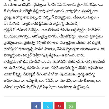
మందులు వాడొద్ద‌ని.. వైద్యులు సూచించిన మోతాదు ప్ర‌కార‌మే ఔష‌ధాలు
తీసుకోవాల‌ని క‌లెక్ట‌ర్ డిల్లీరావు సూచించారు. కార్య‌క్ర‌మం సంద‌ర్భంగా
వైద్య‌, ఆరోగ్య శాఖ సిబ్బంది, న‌ర్సింగ్ విద్యార్థులు.. చేతులను శుభ్రంగా
ఉంచుకోండి.. వ్యాధికార‌క క్రిముల‌కు అడ్డుక‌ట్ట వేయండి;
భ‌ద్ర‌తే నీ జీవితానికి నేస్తం.. అది లేకుంటే జీవితం అస్త‌వ్య‌స్తం; మితిమీరి
మందులు వాడొద్దు.. ఆరోగ్యాన్ని నాశ‌నం చేసుకోవ‌ద్దు.. అంటూ ప్ల‌కార్డులు
ప్ర‌ద‌ర్శించారు. ప్ర‌భుత్వ న‌ర్సింగ్ క‌ళాశాల విద్యార్థులు చేతుల ప‌రిశుభ్ర‌త‌,
ఆరోగ్య‌క‌ర అల‌వాట్ల‌పై పాడిన పాట‌లు, చేసిన నృత్యాలు అల‌రించాయి. ఈ
విద్యార్థుల‌ను క‌లెక్ట‌ర్ డిల్లీరావు ప్ర‌త్యేకంగా అభినందించారు.
కార్య‌క్ర‌మంలో డీఎంహెచ్‌వో డా. ఎం.సుహాసిని, జీజీహెచ్ సూప‌రింటెండెంట్
డా. డి.వెంక‌టేష్‌, డీసీహెచ్ఎస్ డా. బీసీకే నాయ‌క్‌, స్టేట్ నోడ‌ల్ ఆఫీస‌ర్ డా.
మోహ‌న్‌కృష్ణ‌, డిప్యూటీ డీఎంహెచ్‌వో డా. ఇందుమ‌తి, వైద్య ఆరోగ్య
అధికారులు డా. అమృత‌, డా. న‌వీన్‌, డా. మాధ‌వి, డా. మోతీబాబు, డా.
స‌మీర‌, క్వాలిటీ కంట్రోల్ ప్రతినిధి షీబా తదితరులు పాల్గొన్నారు.