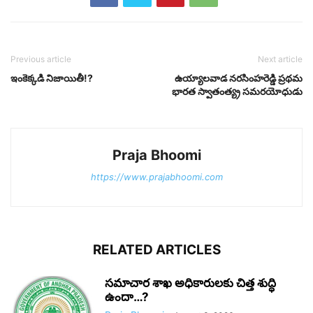
Previous article
Next article
ఇంకెక్కడి నిజాయితీ!?
ఉయ్యాలవాడ నరసింహరెడ్డి ప్రథమ
భారత స్వాతంత్య్ర సమరయోధుడు
Praja Bhoomi
https://www.prajabhoomi.com
RELATED ARTICLES
సమాచార శాఖ అధికారులకు చిత్త శుద్ధి
ఉందా…?