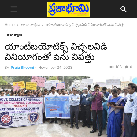
Home
తాజా వార్తలు
యాంటీబ‌యోటిక్స్ విచ్చ‌ల‌విడి వినియోగంతో పెను విప‌త్తు
తాజా వార్తలు
యాంటీబ‌యోటిక్స్ విచ్చ‌ల‌విడి
వినియోగంతో పెను విప‌త్తు
108
0
By
Praja Bhoomi
-
November 24, 2023