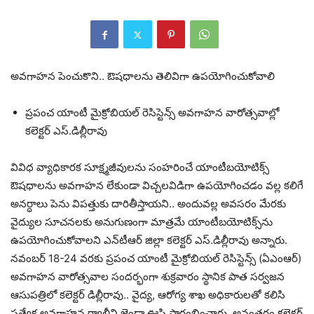
అవ‌గాహ‌న పెంచుకొని.. ఔష‌ధాల‌ను తెలివిగా ఉప‌యోగించుకోవాలి
ప్ర‌పంచ యాంటీ మైక్రోబియ‌ల్ రెసిస్టెన్స్ అవ‌గాహ‌న వారోత్స‌వాల్లో
క‌లెక్ట‌ర్ ఎస్‌.డిల్లీరావు
వివిధ వ్యాధికార‌క సూక్ష్మ‌జీవుల‌ను సంహ‌రించే యాంటీబ‌యోటిక్స్
ఔష‌ధాలను అవ‌గాహ‌న లేకుండా విచ్చ‌ల‌విడిగా ఉప‌యోగించ‌డం వ‌ల్ల కలిగే
అన‌ర్ధాలు పెను విప‌త్తుకు దారితీస్తాయ‌ని.. అందువ‌ల్ల అవ‌స‌రం మేర‌కు
వైద్యుల సూచ‌న‌లకు అనుగుణంగా మాత్రమే యాంటీబ‌యోటిక్స్‌ను
ఉప‌యోగించుకోవాల‌ని ఎన్‌టీఆర్ జిల్లా క‌లెక్ట‌ర్ ఎస్‌.డిల్లీరావు అన్నారు.
న‌వంబ‌ర్ 18-24 వ‌ర‌కు ప్ర‌పంచ యాంటీ మైక్రోబియ‌ల్ రెసిస్టెన్స్ (ఏఎంఆర్‌)
అవ‌గాహ‌న వారోత్స‌వాల సంద‌ర్భంగా శుక్ర‌వారం స్థానిక పాత స‌ర్వ‌జ‌న
ఆసుప‌త్రిలో క‌లెక్ట‌ర్ డిల్లీరావు.. వైద్య‌, ఆరోగ్య శాఖ అధికారుల‌తో క‌లిసి
ప్ర‌త్యేక అవ‌గాహన ర్యాలీని జెండా ఊపి ప్రారంభించారు. అనంత‌రం క‌లెక్ట‌ర్