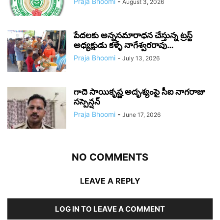
Praja Bhoomi
-
August 3, 2026
పేదలకు అన్నసమారాధన చేస్తున్న ట్రస్ట్
అధ్యక్షుడు కళ్ళే నాగేశ్వరరావు…
Praja Bhoomi
-
July 13, 2026
గాదె సాయికృష్ణ అదృశ్యంపై సీఐ నాగరాజు
సస్పెన్షన్
Praja Bhoomi
-
June 17, 2026
NO COMMENTS
LEAVE A REPLY
LOG IN TO LEAVE A COMMENT