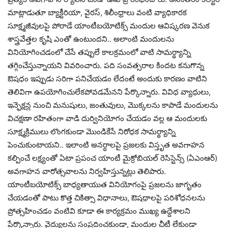
మాట్లాడుతూ బ్యాక్టీరియా, వైర‌స్‌, శిలీంధ్రాలు వంటి వ్యాధికార‌క
సూక్ష్మ‌జీవుల‌పై పోరాడే యాంటీబ‌యోటిక్స్ మందుల ఆవిష్క‌ర‌ణ వెనుక
శాస్త్ర‌వేత్త‌ల కృషి ఎంతో ఉంటుంద‌ని.. అలాంటి మందుల‌ను
వినియోగించ‌డంలో చేసే త‌ప్పులే కాల‌క్ర‌మంలో వాటి సామ‌ర్థ్యాన్ని
త‌గ్గించేస్తున్నాయ‌ని వివ‌రించారు. ప‌ది సంవ‌త్స‌రాల కింద‌ట క‌నుగొన్న
ఔష‌ధం ఇప్పుడు స‌రిగా ప‌నిచేయ‌డం లేదంటే అందుకు కార‌ణం వాటిని
తెలివిగా ఉప‌యోగించులేక‌పోవ‌డ‌మేన‌ని పేర్కొన్నారు. వివిధ వ్యాధులు,
ఇన్ఫెక్ష‌న్ల నుంచి మ‌నుషులు, జంతువులు, మొక్క‌ల‌ను కాపాడే మందులను
విచ‌క్ష‌ణా ర‌హితంగా వాడి దుర్వినియోగం చేయ‌డం వ‌ల్ల ఆ మందుల‌కు
సూక్ష్మ‌క్రిములు లొంగ‌కుండా మొండికేసే నిరోధ‌క సామ‌ర్థ్యాన్ని
పెంచుకుంటాయ‌ని.. ఇలాంటి అన‌ర్ధాల‌పై ప్ర‌జ‌ల‌కు విస్తృత అవ‌గాహ‌న
క‌ల్పించే ల‌క్ష్యంతో ఏటా ప్ర‌పంచ యాంటీ మైక్రోబియ‌ల్ రెసిస్టెన్స్ (ఏఎంఆర్‌)
అవ‌గాహ‌న వారోత్స‌వాలను నిర్వ‌హిస్తున్న‌ట్లు తెలిపారు.
యాంటీబ‌యోటిక్స్ బాధ్య‌తాయుత వినియోగంపై ప్ర‌జ‌ల‌ను జాగృతం
చేయ‌డంతో పాటు కొత్త చికిత్సా విధానాలు, ఔష‌ధాల‌పై ప‌రిశోధ‌న‌ల‌ను
ప్రోత్స‌హించ‌డం వంటివి కూడా ఈ కార్య‌క్ర‌మం ముఖ్య ఉద్దేశాల‌ని
పేర్కొన్నారు. వైద్యుల‌ను సంప్ర‌దించ‌కుండా, మందుల చీటీ లేకుండా