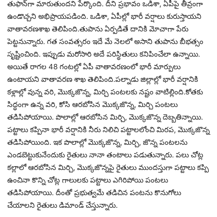
తుఫాన్‌గా మారుతుందని పేర్కొంది. దీని ప్రభావం ఒడిశా, ఏపీపై తీవ్రంగా
ఉండొచ్చని అభిప్రాయపడింది. ఒడిశా, ఏపీల్లో భారీ వర్షాలు కురుస్తాయని
వాతావరణశాఖ తెలిపింది.తుపాను ఏర్పడితే దానికి మోచాగా పేరు
పెట్టనున్నారు. గత సంవత్సరం ఇదే మే నెలలో అసాని తుపాను బీభత్సం
సృష్టించింది. ఇప్పుడు మరోసారి అదే పరిస్థితులు కనిపించేలా ఉన్నాయి.
అయితే రాగల 48 గంటల్లో ఏపీ వాతావరణంలో భారీ మార్పులు
ఉంటాయని వాతావరణ శాఖ తెలిపింది.పల్నాడు జిల్లాల్లో భారీ వర్షానికి
కళ్లాల్లో వున్న వరి, మొక్కజొన్న, మిర్చి పంటలకు నష్టం వాటిల్లింది.కోతకు
సిద్ధంగా ఉన్న వరి, కోసి ఆరబోసిన మొక్కజొన్న, మిర్చి పంటలు
తడిసిపోయాయి. పొలాల్లో ఆరబోసిన మిర్చి, మొక్కజొన్న దెబ్బతిన్నాయి.
పట్టాలు కప్పినా భారీ వర్షానికి నీరు నిలిచి పట్టాలలోంచి మిరప, మొక్కజొన్న
తడిసిపోయింది. ఇక పొలాల్లో మొక్కజొన్న, మిర్చి, జొన్న పంటలను
ఎండబెట్టుకునేందుకు రైతులు నానా తంటాలు పడుతున్నారు. పలు చోట్ల
కల్లాలో ఆరబోసిన మిర్చి, మొక్కజొన్నపై రైతులు ముందస్తుగా పట్టాలు కప్పి
ఉంచినా కొన్ని చోట్ల గాలులకు పట్టాలు ఎగిరిపోయి పంటలు
తడిసిపోయాయి. దీంతో ప్రభుత్వమే తడిచిన పంటను కొనుగోలు
చేయాలని రైతులు డిమాండ్ చేస్తున్నారు.