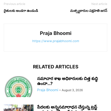
Previous article
Next article
రైతులకు అండగా ఉండండి
మత్స్యకారుల పక్షపాతి జగన్
Praja Bhoomi
https://www.prajabhoomi.com
RELATED ARTICLES
సమాచార శాఖ అధికారులకు చిత్త శుద్ధి
ఉందా…?
Praja Bhoomi
-
August 3, 2026
పేదలకు అన్నసమారాధన చేస్తున్న ట్రస్ట్