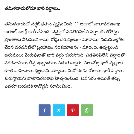
తమిళనాడులోనూ భారీ వర్షాలు..
తమిళనాడులో వర్షబీభత్సం సృష్టించింది. 11 జిల్లాల్లో వాతావరణశాఖ
ఆరెంజ్ అలర్ట్ జారీ చేసింది. చెన్నైలో ఎడతెరిపిలేని వర్షాలకు లోతట్టు
ప్రాంతాలు నీటమునిగాయి. రోడ్లు చెరువులుగా మారాయి. నడుముల్లోతు
చేరిన వరదనీటిలో ప్రయాణం నరకయాతనగా మారింది. ఉన్నట్టుండి
ఉరుములు మెరుపులతో భారీ వర్షం కురుస్తోంది. ఎడతెరిపిలేని వర్షాలతో
నగరవాసులు తీవ్ర ఇబ్బందులు పడుతున్నారు. పలుచోట్ల భారీ వృక్షాలు
కూలి వాహనాలు ధ్వంసమయ్యాయి. మరో రెండు రోజులు భారీ వర్షాలు
కురుస్తాయని వాతావరణశాఖ హెచ్చరించింది. అవసరం అయితే తప్ప
ఎవరూ బయటికి రావొద్దని సూచించింది.