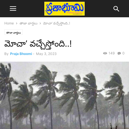
Home
తాజా వార్తలు
మోచా’ వచ్చేస్తోంది..!
తాజా వార్తలు
మోచా’ వచ్చేస్తోంది..!
149
0
By
Praja Bhoomi
-
May 3, 2023