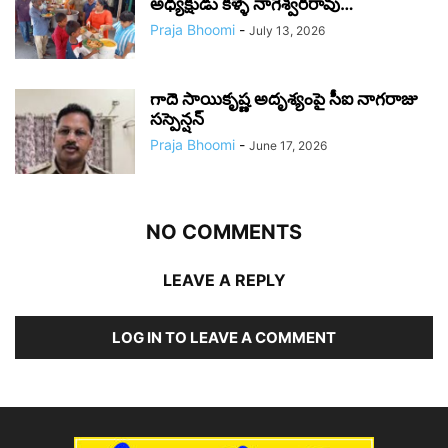
అధ్యక్షుడు కళ్ళే నాగేశ్వరరావు…
Praja Bhoomi
-
July 13, 2026
గాదె సాయికృష్ణ అదృశ్యంపై సీఐ నాగరాజు
సస్పెన్షన్
Praja Bhoomi
-
June 17, 2026
NO COMMENTS
LEAVE A REPLY
LOG IN TO LEAVE A COMMENT