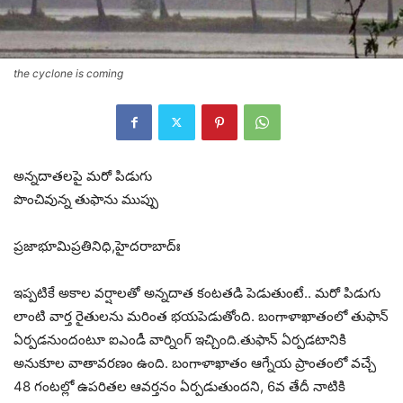
the cyclone is coming
అన్నదాతలపై మరో పిడుగు
పొంచివున్న తుఫాను ముప్పు
ప్రజాభూమిప్రతినిధి,హైదరాబాద్‌ః
ఇప్పటికే అకాల వర్షాలతో అన్నదాత కంటతడి పెడుతుంటే.. మరో పిడుగు
లాంటి వార్త రైతులను మరింత భయపెడుతోంది. బంగాళాఖాతంలో తుఫాన్
ఏర్పడనుందంటూ ఐఎండీ వార్నింగ్‌ ఇచ్చింది.తుఫాన్‌ ఏర్పడటానికి
అనుకూల వాతావరణం ఉంది. బంగాళాఖాతం ఆగ్నేయ ప్రాంతంలో వచ్చే
48 గంటల్లో ఉపరితల ఆవర్తనం ఏర్పడుతుందని, 6వ తేదీ నాటికి