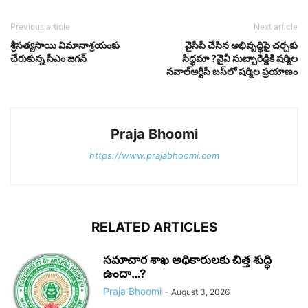
Previous article
Next article
శ్రీసత్యసాయి విమానాశ్రయంకు
వైసీపీ చేసిన అభివృద్ధిపై చర్చకు
చేరుకున్న సీఎం జగన్
సిద్ధమా ?వైవీ సుబ్బారెడ్డికి షర్మిల
సవాల్ఆర్టీసీ బస్‌లో షర్మిల ప్రయాణం
Praja Bhoomi
https://www.prajabhoomi.com
RELATED ARTICLES
సమాచార శాఖ అధికారులకు చిత్త శుద్ధి
ఉందా…?
Praja Bhoomi
-
August 3, 2026