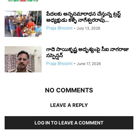
పేదలకు అన్నసమారాధన చేస్తున్న ట్రస్ట్
అధ్యక్షుడు కళ్ళే నాగేశ్వరరావు…
Praja Bhoomi
-
July 13, 2026
గాదె సాయికృష్ణ అదృశ్యంపై సీఐ నాగరాజు
సస్పెన్షన్
Praja Bhoomi
-
June 17, 2026
NO COMMENTS
LEAVE A REPLY
LOG IN TO LEAVE A COMMENT