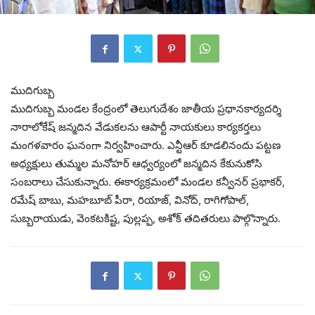
ముదిగుబ్బ
ముదిగుబ్బ మండల కేంద్రంలో తెలుగుదేశం జాతీయ ప్రధానకార్యదర్శి
నారాలోకేష్ జన్మదిన వేడుకలను ఆపార్టీ నాయకులు కార్యకర్తలు
మంగళవారం ఘనంగా నిర్వహించారు. ఎన్టీఆర్ కూడలినందు పట్టణ
అధ్యక్షులు తుమ్మల మనోహర్ ఆధ్వర్యంలో జన్మదిన కేకునుకోసి
సంబరాలు చేసుకున్నారు. ఈకార్యక్రమంలో మండల కన్వీనర్ ప్రభాకర్,
రమేష్ బాబు, మహబూబ్ పీరా, రియాజ్, వినోద్, రాగిగోపాల్,
సుబ్బరాయుడు, వెంకటకిష్ట, పుల్లప్ప, అశోక్ తదితరులు పాల్గొన్నారు.