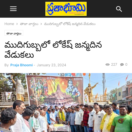
Home
తాజా వార్తలు
ముదిగుబ్బలో లోకేష్ జన్మదిన వేడుకలు
తాజా వార్తలు
ముదిగుబ్బలో లోకేష్ జన్మదిన
వేడుకలు
227
0
By
Praja Bhoomi
-
January 23, 2024