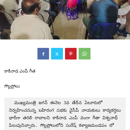
కాకినాడ ఎంపీ గీత
గొల్లప్రోలు
  ముఖ్యమంత్రి జగన్ ఈనెల 3వ తేదీన ఏలూరులో 
నిర్వహించనున్న బహిరంగ సభకు వైసీపీ నాయకులు కార్యకర్తలు 
భారీగా తరలి రావాలని కాకినాడ ఎంపీ వంగా గీతా విశ్వనాధ్  
పిలుపునిచ్చారు. గొల్లప్రోలులోని సురేష్ కళ్యాణమండపం లో 