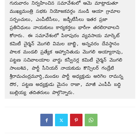
గురువారం నిర్వహించిన సమావేశంలో ఆమె మాట్లాడుతూ 
ముఖ్యమంత్రి సభకు నియోజకవర్గం నుండి ఆయా గ్రామాల 
సర్పంచులు, ఎంపీటీసీలు, జడ్పీటీసీలు ఇతర ప్రజా 
ప్రతినిధులు నాయకులు కార్యకర్తలు భారీగా తరలిరావాలని 
కోరారు. ఈ సమావేశంలో పిఠాపురం వ్యవసాయ మార్కెట్ 
కమిటీ చైర్మన్ మొగలి విమల బాబ్జి, అన్నవరం దేవస్థానం 
పాలక మండలి ప్రత్యేక ఆహ్వానితుడు మొగలి అయ్యారావు, 
పట్టణ సచివాలయాల వార్డు కన్వీనర్ల కమిటీ చైర్మన్ మొగలి 
సాంబశివ, పార్టీ సీనియర్ నాయకుడు కౌన్సిలర్ గండ్రేటి 
శ్రీరామచంద్రమూర్తి,మండల పార్టీ అధ్యక్షుడు అరిగెల రామన్న 
దొర, పట్టణ అధ్యక్షుడు మైనం రాజా, మాజీ ఎంపీపీ బద్ది 
బుల్లియ్య తదితరులు పాల్గొన్నారు.