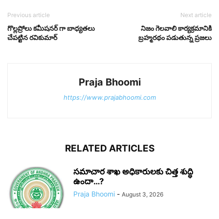
Previous article
Next article
గొల్లప్రోలు కమీషనర్ గా బాధ్యతలు
నిజం గెలవాలి కార్యక్రమానికి
చేపట్టిన రవికుమార్
బ్రహ్మరథం పడుతున్న ప్రజలు
Praja Bhoomi
https://www.prajabhoomi.com
RELATED ARTICLES
సమాచార శాఖ అధికారులకు చిత్త శుద్ధి
ఉందా…?
Praja Bhoomi
-
August 3, 2026