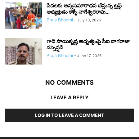
పేదలకు అన్నసమారాధన చేస్తున్న ట్రస్ట్
అధ్యక్షుడు కళ్ళే నాగేశ్వరరావు…
Praja Bhoomi
-
July 13, 2026
గాదె సాయికృష్ణ అదృశ్యంపై సీఐ నాగరాజు
సస్పెన్షన్
Praja Bhoomi
-
June 17, 2026
NO COMMENTS
LEAVE A REPLY
LOG IN TO LEAVE A COMMENT