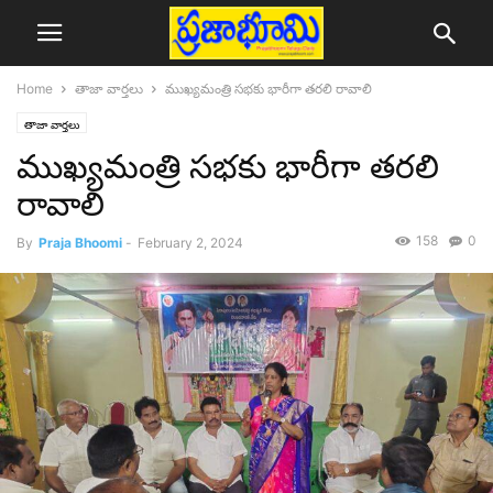
Home
తాజా వార్తలు
ముఖ్యమంత్రి సభకు భారీగా తరలి రావాలి
తాజా వార్తలు
ముఖ్యమంత్రి సభకు భారీగా తరలి
రావాలి
158
0
By
Praja Bhoomi
-
February 2, 2024