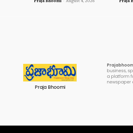
Praja Bhoomi
-
August 4, 2026
Praja 
Prajabhoo
business, sp
a platform f
newspaper a
Praja Bhoomi