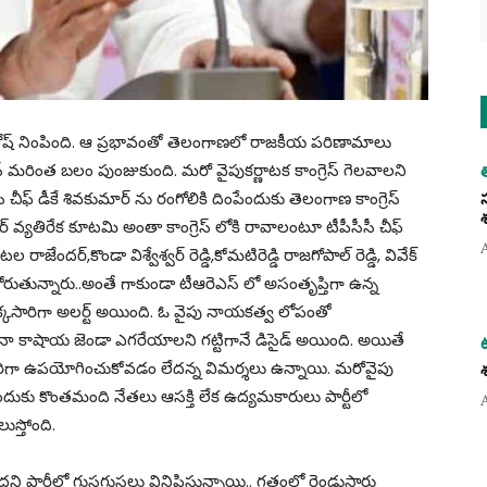
ల్లో జోష్ నింపింది. ఆ ప్రభావంతో తెలంగాణలో రాజకీయ పరిణామాలు
ెస్ మరింత బలం పుంజుకుంది. మరో వైపుకర్ణాటక కాంగ్రెస్ గెలవాలని
చీఫ్ డీకే శివకుమార్ ను రంగోలికి దింపేందుకు తెలంగాణ కాంగ్రెస్
ెసిఆర్ వ్యతిరేక కూటమి అంతా కాంగ్రెస్ లోకి రావాలంటూ టీపీసీసీ చీఫ్
జేందర్,కొండా విశ్వేశ్వర్ రెడ్డి,కోమటిరెడ్డి రాజగోపాల్ రెడ్డి, వివేక్
రుతున్నారు..అంతే గాకుండా టీఆరెఎస్ లో అసంతృప్తిగా ఉన్న
ీ ఒక్కసారిగా అలర్ట్ అయింది. ఓ వైపు నాయకత్వ లోపంతో
గైనా కాషాయ జెండా ఎగరేయాలని గట్టిగానే డిసైడ్ అయింది. అయితే
రిగా ఉపయోగించుకోవడం లేదన్న విమర్శలు ఉన్నాయి. మరోవైపు
దుకు కొంతమంది నేతలు ఆసక్తి లేక ఉద్యమకారులు పార్టీలో
ుస్తోంది.
ి పార్టీలో గుసగుసలు వినిపిస్తున్నాయి.. గతంలో రెండుసార్లు