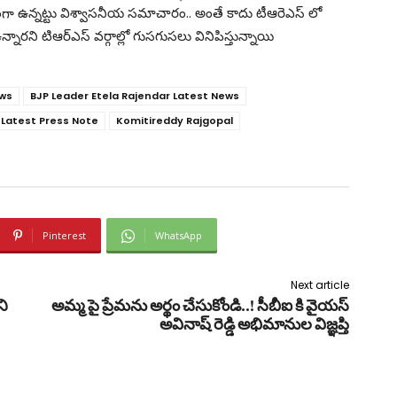
గా ఉన్నట్టు విశ్వాసనీయ సమాచారం.. అంతే కాదు టీఆరెఎస్ లో
రని టిఆర్ఎస్ వర్గాల్లో గుసగుసలు వినిపిస్తున్నాయి
ews
BJP Leader Etela Rajendar Latest News
 Latest Press Note
Komitireddy Rajgopal
Pinterest
WhatsApp
Next article
ని
అమ్మ పై ప్రేమను అర్థం చేసుకోండి..! సీబీఐ కి వైయస్
అవినాష్ రెడ్డి అభిమానుల విజ్ఞప్తి