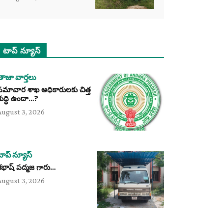
టాప్ న్యూస్
తాజా వార్తలు
సమాచార శాఖ అధికారులకు చిత్త
శుద్ధి ఉందా…?
August 3, 2026
టాప్ న్యూస్
శభాష్ పద్మజ గారు…
August 3, 2026