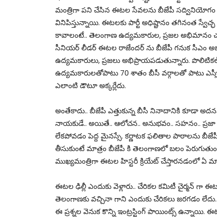
మంత్రిగా పని చేసిన ఈటల సేవలను బీజేపీ సద్వినియోగం
వినిపిస్తున్నాయి. ఈటలకు పార్టీ అధిష్టానం తగినంత స్వేచ్ఛ
కావాలంటే.. తెలంగాణ ఉద్యమకారుల, ప్రజల అభిమానం చూ
సీనియర్ లీడర్ ఈటల రాజేందర్ ను బీజేపీ గనుక సీఎం అభ్యర
ఉద్యమకారులు, ప్రజలు అభిప్రాయపడుతున్నారు. పొలిటికల్ స
ఉద్యమకారులతోపాటు 70 శాతం బీసీ వర్గాలతో పాటు ఎస్స
ఎలాంటి డౌటూ అక్కర్లేదు.
అంతేకాదు.. బీజేపీ ఎత్తుకున్న బీసీ నినాదానికి కూడా 
నాయకుడే.. అయితే.. ఆలోచన.. అనుభవం.. సహనం.. ప్రజా
లేకపోవడం పెద్ద మైనస్సే. కర్ణాటక ఫలితాల పాఠాలను బీజేపీ
తీసుకుంటే మాత్రం బీజేపీ కి తెలంగాణలో బలం పెరుగుతు
ముఖ్యమంత్రిగా ఈటల హిస్టరీ క్రియేట్ చేస్తారనడంలో ఏ మాత
ఈటల ఢిల్లీ ఎందుకు వెళ్లారు.. చేరికల కమిటీ చైర్మన్ 
తెలంగాణకు వచ్చినా గాని ఎందుకు చేరికలు జరగడం లేదు.
ఈ ప్రశ్నల వెనుక కొన్ని ఇంట్రస్టింగ్ పాయింట్స్ ఉన్నాయి. ఈ