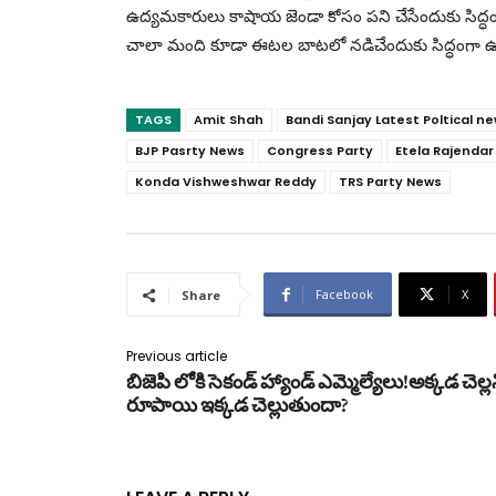
ఉద్యమకారులు కాషాయ జెండా కోసం పని చేసేందుకు సిద్ధం
చాలా మంది కూడా ఈటల బాటలో నడిచేందుకు సిద్ధంగా ఉన్నా
TAGS
Amit Shah
Bandi Sanjay Latest Poltical n
BJP Pasrty News
Congress Party
Etela Rajendar
Konda Vishweshwar Reddy
TRS Party News
Facebook
X
Share
Previous article
బిజెపి లోకి సెకండ్ హ్యాండ్ ఎమ్మెల్యేలు!అక్కడ చెల్ల
రూపాయి ఇక్కడ చెల్లుతుందా?