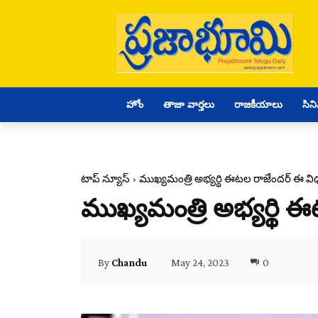
హోం
తాజా వార్తలు
రాజకీయాలు
సిన
టాప్ న్యూస్
ముఖ్యమంత్రి అభ్యర్థి ఈటల రాజేందర్ ఈ వి
ముఖ్యమంత్రి అభ్యర్థి 
May 24, 2023
0
By
Chandu