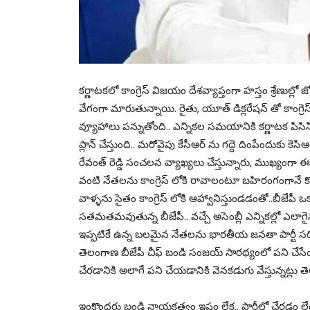
కర్ణాటకలో కాంగ్రెస్ విజయం దేశవ్యాప్తంగా హస్తం శ్రేణు
వేగంగా మారుతున్నాయి. రైతు, యూత్ డిక్లరేషన్ తో కాంగ్ర
వ్యూహాలు పన్నుతోంది.. ఎన్నికల సమయానికి కర్ణాటక పిసిసి 
ప్లాన్ చేస్తుంది.. మరోవైపు కేసీఆర్ ను గద్దె దింపేందుకు క
రేవంత్ రెడ్డి సంచలన వ్యాఖ్యలు చేస్తున్నారు, ముఖ్యంగా ఈటల రా
వంటి నేతలను కాంగ్రెస్ లోకి రావాలంటూ బహిరంగంగానే కో
వాళ్ళను సైతం కాంగ్రెస్ లోకి ఆహ్వానిస్తుండడంతో..బీజేప
సతమతమవుతున్న బీజేపీ.. వచ్చే అసెంబ్లీ ఎన్నికల్లో ఎలా
ఇప్పటికే ఉన్న బలమైన నేతలను భారతీయ జనతా పార్టీ స
తెలంగాణ బీజేపీ చీఫ్ బండి సంజయ్ సారథ్యంలో పని చేసేం
చేరడానికి అలాగే పని చేయడానికి వెనకడుగు వేస్తున్నట్లు తెల
ఇంకొందరు బండి నాయకత్వం ఇష్టం లేక.. పార్టీలో చేరడం లేదన