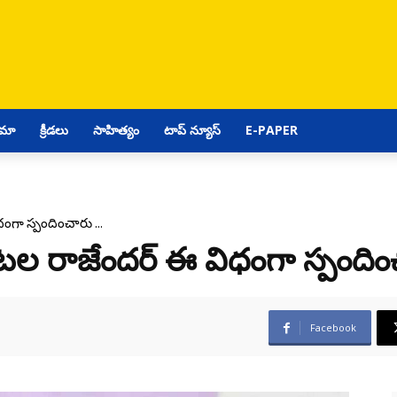
ిమా
క్రీడలు
సాహిత్యం
టాప్ న్యూస్
E-PAPER
ధంగా స్పందించారు …
ఈటల రాజేందర్ ఈ విధంగా స్పంది
Facebook