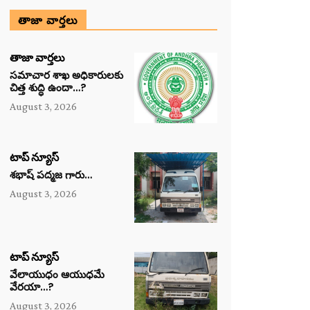
తాజా వార్తలు
తాజా వార్తలు
సమాచార శాఖ అధికారులకు
చిత్త శుద్ధి ఉందా…?
August 3, 2026
టాప్ న్యూస్
శభాష్ పద్మజ గారు…
August 3, 2026
టాప్ న్యూస్
వేలాయుధం ఆయుధమే
వేరయా…?
August 3, 2026