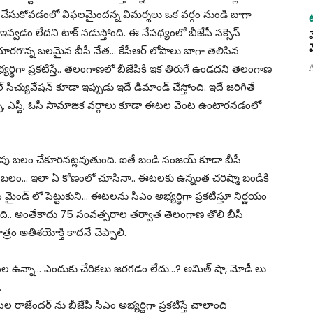
 చేసుకోవడంలో విఫలమైందన్న విమర్శలు ఒక వర్గం నుండి బాగా
 ఇవ్వడం లేదని టాక్ నడుస్తోంది. ఈ నేపథ్యంలో బీజేపీ సక్సెస్
రగొన్న బలమైన బీసీ నేత… కేసీఆర్ లోపాలు బాగా తెలిసిన
్థిగా ప్రకటిస్తే.. తెలంగాణలో బీజేపీకి ఇక తిరుగే ఉండదని తెలంగాణ
ిచ్యువేషన్ కూడా ఇప్పుడు ఇదే డిమాండ్ చేస్తోంది. ఇదే జరిగితే
ీ, ఎస్టీ, ఓసీ సామాజిక వర్గాలు కూడా ఈటల వెంట ఉంటారనడంలో
అదనపు బలం చేకూరినట్లవుతుంది. ఐతే బండి సంజయ్ కూడా బీసీ
 బలం… ఇలా ఏ కోణంలో చూసినా.. ఈటలకు ఉన్నంత చరిష్మా బండికి
 మైండ్ లో పెట్టుకుని… ఈటలను సీఎం అభ్యర్థిగా ప్రకటిస్తూ నిర్ణయం
ంది.. అంతేకాదు 75 సంవత్సరాల తర్వాత తెలంగాణ తొలి బీసీ
్రం అతిశయోక్తి కాదనే చెప్పాలి.
గా ఈటల ఉన్నా… ఎందుకు చేరికలు జరగడం లేదు…? అమిత్ షా, మోడీ లు
.
టల రాజేందర్ ను బీజేపీ సీఎం అభ్యర్థిగా ప్రకటిస్తే చాలాంది