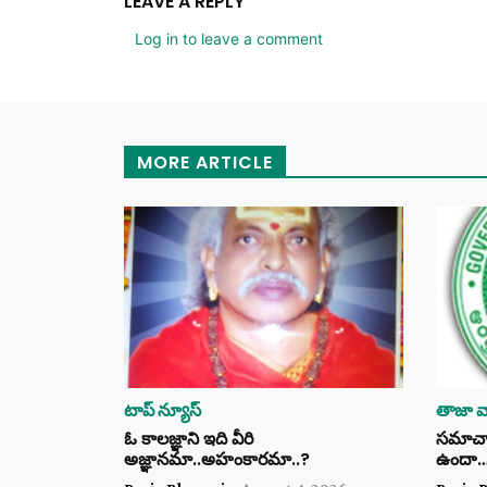
LEAVE A REPLY
Log in to leave a comment
MORE ARTICLE
టాప్ న్యూస్
తాజా వా
ఓ కాలజ్ఞాని ఇది వీరి
సమాచార 
అజ్ఞానమా..అహంకారమా..?
ఉందా