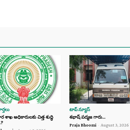
ర్తలు
టాప్ న్యూస్
శాఖ అధికారులకు చిత్త శుద్ధి
శభాష్ పద్మజ గారు…
…?
Praja Bhoomi
-
August 3, 2026