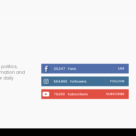
politics,
LIKE
20,247
Fans
ormation and
r daily
FOLLOW
564,865
Followers
SUBSCRIBE
79,000
Subscribers