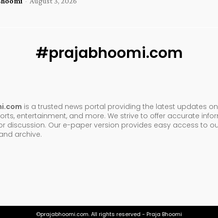
Bhoomi
-
August 3, 2026
#prajabhoomi.com
mi.com
is a trusted news portal providing the latest updates on 
orts, entertainment, and more. We strive to offer accurate inf
or discussion. Our e-paper version provides easy access to ou
nd archive.
©prajabhoomi.com. All rights reserved - Praja Bhoomi