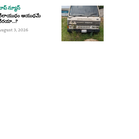
టాప్ న్యూస్
వేలాయుధం ఆయుధమే
వేరయా…?
August 3, 2026