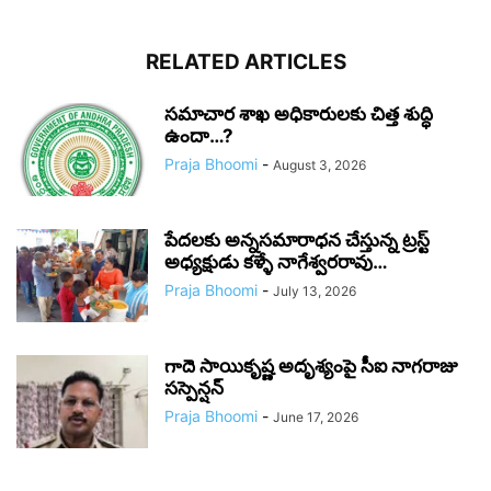
RELATED ARTICLES
సమాచార శాఖ అధికారులకు చిత్త శుద్ధి
ఉందా…?
Praja Bhoomi
-
August 3, 2026
పేదలకు అన్నసమారాధన చేస్తున్న ట్రస్ట్
అధ్యక్షుడు కళ్ళే నాగేశ్వరరావు…
Praja Bhoomi
-
July 13, 2026
గాదె సాయికృష్ణ అదృశ్యంపై సీఐ నాగరాజు
సస్పెన్షన్
Praja Bhoomi
-
June 17, 2026