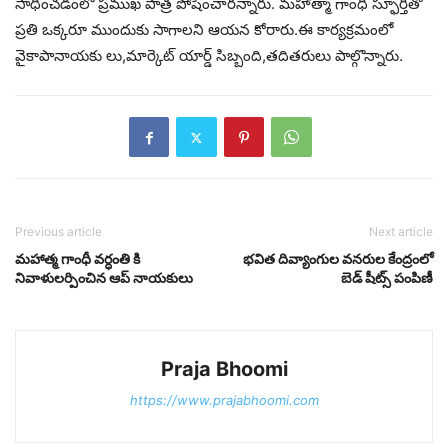
సాధించడంలో ప్రముఖ పాత్ర పోషించారన్నారు. మహాత్మా గాంధీ స్ఫూర్తితో
ప్రతి ఒక్కరూ ముందుకు సాగాలని ఆయన కోరారు.ఈ కార్యక్రమంలో
వైకాపానాయకు లు,మార్కెట్ యార్డ్ సిబ్బంది,తదితరులు పాల్గొన్నారు.
Previous article
Next article
మహాత్మ గాంధీ వర్ధంతి కి
భవిత దివ్యాంగుల వనరుల కేంద్రంలో
నివాళులర్పించిన ఆప్ నాయకులు
బెడ్ షీట్స్ పంపిణీ
Praja Bhoomi
https://www.prajabhoomi.com