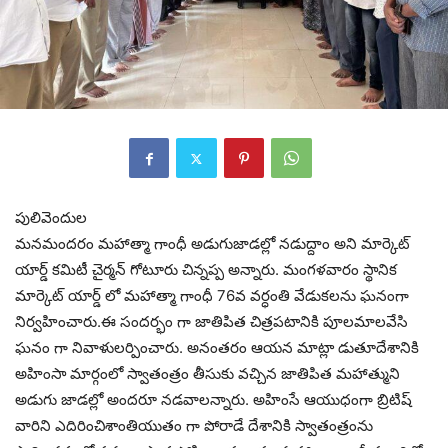
పులివెందుల
మనమందరం మహాత్మా గాంధీ అడుగుజాడల్లో నడుద్దాం అని మార్కెట్
యార్డ్ కమిటీ చైర్మన్ గోటూరు చిన్నప్ప అన్నారు. మంగళవారం స్థానిక
మార్కెట్ యార్డ్ లో మహాత్మా గాంధీ 76వ వర్ధంతి వేడుకలను ఘనంగా
నిర్వహించారు.ఈ సందర్భం గా జాతిపిత చిత్రపటానికి పూలమాలవేసి
ఘనం గా నివాళులర్పించారు. అనంతరం ఆయన మాట్లా డుతూదేశానికి
అహింసా మార్గంలో స్వాతంత్రం తీసుకు వచ్చిన జాతిపిత మహాత్ముని
అడుగు జాడల్లో అందరూ నడవాలన్నారు. అహింసే ఆయుధంగా బ్రిటిష్
వారిని ఎదిరించిశాంతియుతం గా పోరాడే దేశానికి స్వాతంత్రంను