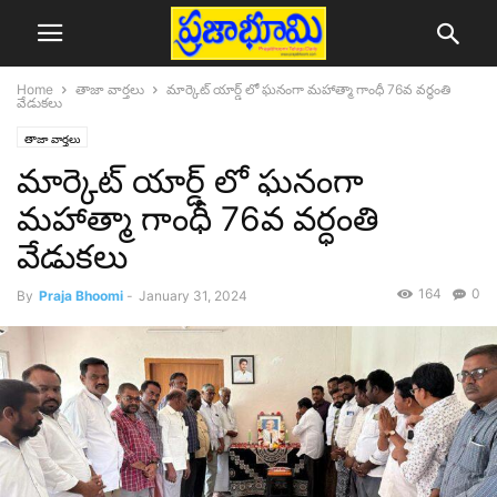
Home
తాజా వార్తలు
మార్కెట్ యార్డ్ లో ఘనంగా మహాత్మా గాంధీ 76వ వర్ధంతి
వేడుకలు
తాజా వార్తలు
మార్కెట్ యార్డ్ లో ఘనంగా
మహాత్మా గాంధీ 76వ వర్ధంతి
వేడుకలు
164
0
By
Praja Bhoomi
-
January 31, 2024