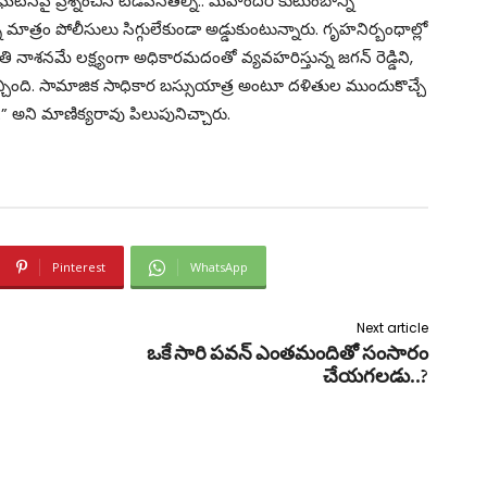
ు ఘటనపై ప్రశ్నించిన టీడీపీనేతల్ని.. మహేందర్ కుటుంబాన్ని
ని మాత్రం పోలీసులు సిగ్గులేకుండా అడ్డుకుంటున్నారు. గృహనిర్బంధాల్లో
జాతి నాశనమే లక్ష్యంగా అధికారమదంతో వ్యవహరిస్తున్న జగన్ రెడ్డిని,
చ్చింది. సామాజిక సాధికార బస్సుయాత్ర అంటూ దళితుల ముందుకొచ్చే
.” అని మాణిక్యరావు పిలుపునిచ్చారు.
Pinterest
WhatsApp
Next article
ఒకే సారి పవన్‌ ఎంతమందితో సంసారం
చేయగలడు..?