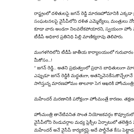
రాష్ట్రంలో దళితులపై జగన్ రెడ్డి మారణహోమానికి ఎక్కడా
సంఘటనలపై వైసీపీలోని దళిత ఎమ్మెల్యేలు, మంత్రులు నోరుత
కూడా వారు అండగా నిలవలేకపోయారని, స్వయంగా హోం మంత్
టీడీపీ అధికార ప్రతినిధి పిల్లి మాణిక్యరావు తెలిపారు.
మంగళగిరిలోని టీడీపీ జాతీయ కార్యాలయంలో గురువార
మీకోసం…!
“ జగన్ రెడ్డి… అతని ప్రభుత్వంలో ప్రధాన బాధితులుగా 
ఎప్పుడూ జగన్ రెడ్డికి మద్ధతుగా, అతన్నివెనకేసుకొచ్చేలా
సాగిస్తున్న మారణహోమం తాలూకా సెగ ఆఖరికి హోంమంత్రి 
మహేందర్ మరణానికి పరోక్షంగా హోంమంత్రే కారణం. తక్ష
హోంమంత్రి తానేటివనిత సొంత నియోజకవర్గం కొవ్వూరుల
వైసీపీలోని రెండువర్గాల మధ్య ప్లెక్సీల ఏర్పాటులో తలెత
మహేందర్ అనే వైసీపీ కార్యకర్తపై అదే పార్టీనేత కేసు పెట్టా