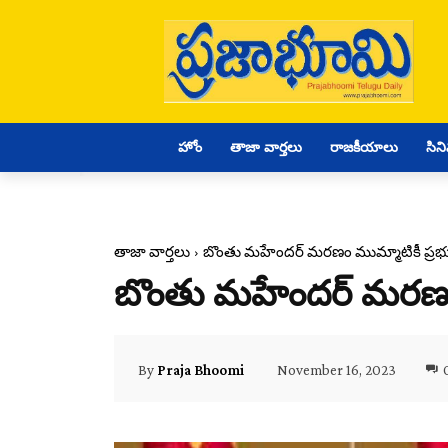
హోం
తాజా వార్తలు
రాజకీయాలు
సిన
తాజా వార్తలు
బొంతు మహేందర్ మరణం ముమ్మాటికీ ప్రభ
బొంతు మహేందర్ మరణం మ
November 16, 2023
By
Praja Bhoomi