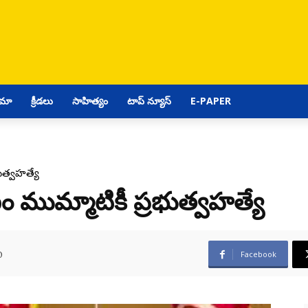
ిమా
క్రీడలు
సాహిత్యం
టాప్ న్యూస్
E-PAPER
ుత్వహత్యే
ుమ్మాటికీ ప్రభుత్వహత్యే
0
Facebook