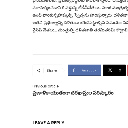
వైసీపీనేతలకు.. ప్రభుత్వపెద్దలకు కాపలాకాస్తోంది. దొమ్మేర
పరామర్శించడాని కి వెళ్తున్న టీడీపీనేతలు.. మాజీ మంత్రుల్
ఉంచి వారికున్నహక్కుల్ని, స్వేచ్ఛను హరిస్తున్నారు. దళిత
అతని ప్రభుత్వాన్ని దళితులు బొందపెట్టాల్సిన సమయం వ
వైసీపీ నేతలు… మంత్రుల్ని దళితజాతి తరమితరిమి కొట్టాలి
Facebook
X
Share
Previous article
ప్ర‌ణాళికాయుతంగా ద‌ర‌ఖాస్తుల ప‌రిష్కారం
LEAVE A REPLY