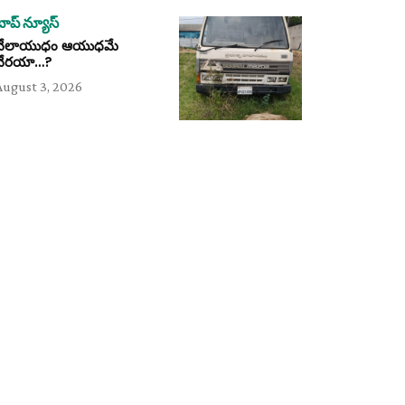
టాప్ న్యూస్
వేలాయుధం ఆయుధమే
వేరయా…?
August 3, 2026