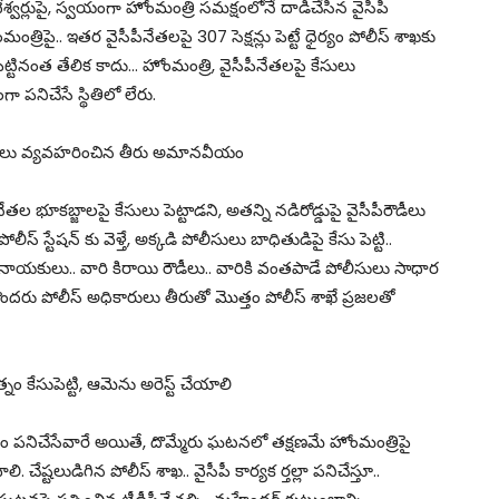
టేశ్వర్లుపై, స్వయంగా హోంమంత్రి సమక్షంలోనే దాడిచేసిన వైసీపీ
త్రిపై.. ఇతర వైసీపీనేతలపై 307 సెక్షన్లు పెట్టే ధైర్యం పోలీస్ శాఖకు
్టినంత తేలిక కాదు… హోంమంత్రి, వైసీపీనేతలపై కేసులు
పనిచేసే స్థితిలో లేరు.
ులు వ్యవహరించిన తీరు అమానవీయం
భూకబ్జాలపై కేసులు పెట్టాడని, అతన్ని నడిరోడ్డుపై వైసీపీరౌడీలు
స్ స్టేషన్ కు వెళ్తే, అక్కడి పోలీసులు బాధితుడిపై కేసు పెట్టి..
ీ నాయకులు.. వారి కిరాయి రౌడీలు.. వారికి వంతపాడే పోలీసులు సాధార
కొందరు పోలీస్ అధికారులు తీరుతో మొత్తం పోలీస్ శాఖే ప్రజలతో
 కేసుపెట్టి, ఆమెను అరెస్ట్ చేయాలి
ారం పనిచేసేవారే అయితే, దొమ్మేరు ఘటనలో తక్షణమే హోంమంత్రిపై
. చేష్టలుడిగిన పోలీస్ శాఖ.. వైసీపీ కార్యక ర్తల్లా పనిచేస్తూ..