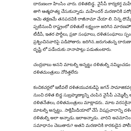
దారుణంగా హింసిం చారు. దళితబిడ్డ.. వైసీపీ కార్యకర్త
తాగి ఆత్మహత్య చేసుకున్నాడు. మహేందర్ మరణానికి పరోక
ఆమె తక్షణమే తనపదవికి రాజీనామా చేయా లి. నిన్న దొమ్
ప్పటినుంచీ రాష్ట్రంలో దళితులే లక్ష్యంగా జరిగిన మారణహో
టీడీపీ, ఇతర పార్టీలు, ప్రజా సంఘాలు, దళితసంఘాలు స్పందిస
ప్రశ్నించినవారిపై పడిపోతారు. జరిగిన..జరుగుతున్న దారుణా
దృష్టి లో పడేందుకు నానాపాట్లు పడుతుంటారు.
చంద్రబాబు అనని మాటల్ని అన్నట్టు దళితుల్ని నమ్మించడం 
దళితమంత్రులు నోరెత్తలేరు
కంచికచర్లలో ఇటీవలే దళితయువకుడిపై జగన్ సామాజికవర్గాన
నుంచి దళిత బిడ్డ సుబ్రహ్మణ్యాన్ని చంపిన వైసీపీ ఎమ్మె
దళితనేతలు, దళితమంత్రులు మాట్లాడరు.. మాట వరసకైనా నోరెత
మాటల్ని అన్నట్టు.. సాక్షిమీడియాలో చేసే విషప్రచారాన్ని 
దళితుల్ని అలా అన్నాడు..ఇలాఅన్నాడు.. వారిని అవమా
సమాధానం చెబుతారు? అతని మరణానికి కారకుడైన పోలీసుల్న