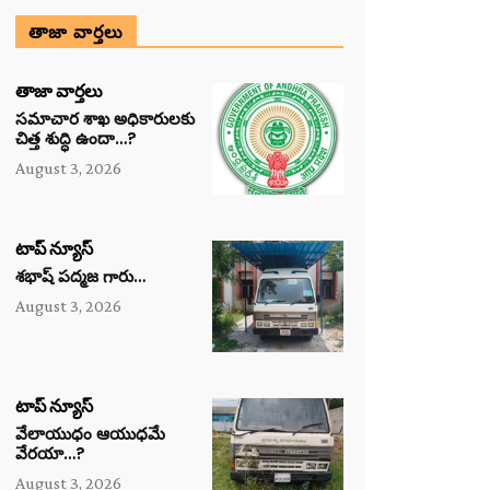
తాజా వార్తలు
తాజా వార్తలు
సమాచార శాఖ అధికారులకు
చిత్త శుద్ధి ఉందా…?
August 3, 2026
టాప్ న్యూస్
శభాష్ పద్మజ గారు…
August 3, 2026
టాప్ న్యూస్
వేలాయుధం ఆయుధమే
వేరయా…?
August 3, 2026