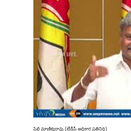
పిల్లి మాణిక్యరావు (టీడీపీ అధికార ప్రతినిధి)