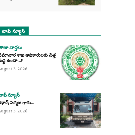
టాప్ న్యూస్
తాజా వార్తలు
సమాచార శాఖ అధికారులకు చిత్త
శుద్ధి ఉందా…?
August 3, 2026
టాప్ న్యూస్
శభాష్ పద్మజ గారు…
August 3, 2026