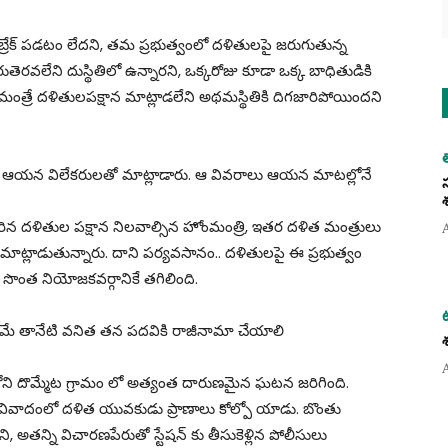
 బ్రేక్ పడటం లేదని, తమ ప్రభుత్వంలో దళితులపై జరుగుతున్న
ెరవలేని దుస్థితిలో ఉన్నారని, ఒక్కరోజు కూడా ఒక్క బాధితుడికి
రే దళితులపక్షాన మాట్లాడలేని అథమస్థితికి దిగజారిపోయిందని
ం ఆయన విలేకరులతో మాట్లాడారు. ఆ వివరాలు ఆయన మాటల్లోనే
మారిన దళితుల పక్షాన నిలవాల్సిన హోంమంత్రి, ఇతర దళిత మంత్రులు
నే మాట్లాడుతున్నారు. దాని పర్యవసానం.. దళితులపై ఈ ప్రభుత్వం
సొంత నియోజకవర్గానికే తగిలింది.
ణమే తానేటి వనిత తన పదవికి రాజీనామా చేయాలి
ోని దొమ్మేట గ్రామం లో అత్యంత దారుణమైన ఘటన జరిగింది.
్తిన వివాదంలో దళిత యువకుడు ప్రాణాలు కోల్పో యాడు. బొంతు
డని, అతన్ని విచారణపేరుతో స్టేషన్ కు తీసుకెళ్లిన పోలీసులు