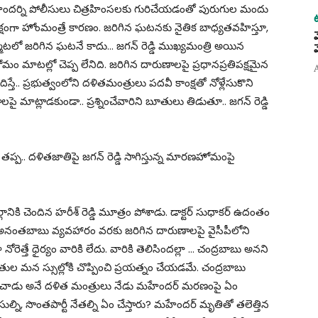
 మహేందర్ని పోలీసులు చిత్రహింసలకు గురిచేయడంతో పురుగుల మందు
్షంగా హోంమంత్రే కారణం. జరిగిన ఘటనకు నైతిక బాధ్యతవహిస్తూ,
మేటలో జరిగిన ఘటనే కాదు… జగన్ రెడ్డి ముఖ్యమంత్రి అయిన
మం మాటల్లో చెప్ప లేనిది. జరిగిన దారుణాలపై ప్రధానప్రతిపక్షమైన
్తే.. ప్రభుత్వంలోని దళితమంత్రులు పదవీ కాంక్షతో నోళ్లేసుకొని
లపై మాట్లాడకుండా.. ప్రశ్నించేవారిని బూతులు తిడుతూ.. జగన్ రెడ్డి
తప్ప.. దళితజాతిపై జగన్ రెడ్డి సాగిస్తున్న మారణహోమంపై
ికి చెందిన హరీశ్ రెడ్డి మూత్రం పోశాడు. డాక్టర్ సుధాకర్ ఉదంతం
ల్సీ అనంతబాబు వ్యవహారం వరకు జరిగిన దారుణాలపై వైసీపీలోని
్తే ధైర్యం వారికి లేదు. వారికి తెలిసిందల్లా … చంద్రబాబు అనని
దళితుల మన స్సుల్లోకి చొప్పించి ప్రయత్నం చేయడమే. చంద్రబాబు
నించాడు అనే దళిత మంత్రులు నేడు మహేందర్ మరణంపై ఏం
ి, సొంతపార్టీ నేతల్ని ఏం చేస్తారు? మహేందర్ మృతితో తలెత్తిన