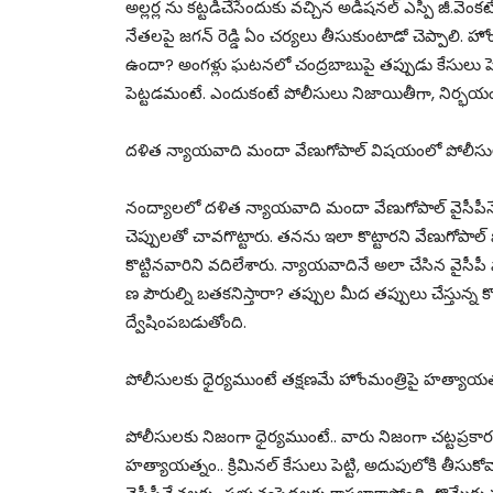
అల్లర్ల ను కట్టడిచేసేందుకు వచ్చిన అడిషనల్ ఎస్పీ జీ.వెంక
నేతలపై జగన్ రెడ్డి ఏం చర్యలు తీసుకుంటాడో చెప్పాలి. హోంమం
ఉందా? అంగళ్లు ఘటనలో చంద్రబాబుపై తప్పుడు కేసులు పెట
పెట్టడమంటే. ఎందుకంటే పోలీసులు నిజాయితీగా, నిర్భయంగా 
దళిత న్యాయవాది మందా వేణుగోపాల్ విషయంలో పోలీస
నంద్యాలలో దళిత న్యాయవాది మందా వేణుగోపాల్ వైసీపీనేతల 
చెప్పులతో చావగొట్టారు. తనను ఇలా కొట్టారని వేణుగోపాల్ పోలీ
కొట్టినవారిని వదిలేశారు. న్యాయవాదినే అలా చేసిన వైసీప
ణ పౌరుల్ని బతకనిస్తారా? తప్పుల మీద తప్పులు చేస్తున్న 
ద్వేషింపబడుతోంది.
పోలీసులకు ధైర్యముంటే తక్షణమే హోంమంత్రిపై హత్యాయత్నం
పోలీసులకు నిజంగా ధైర్యముంటే.. వారు నిజంగా చట్టప్రక
హత్యాయత్నం.. క్రిమినల్ కేసులు పెట్టి, అదుపులోకి తీసుకోవాలి