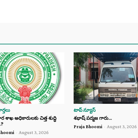
ర్తలు
టాప్ న్యూస్
శాఖ అధికారులకు చిత్త శుద్ధి
శభాష్ పద్మజ గారు…
…?
Praja Bhoomi
-
August 3, 2026
Bhoomi
-
August 3, 2026