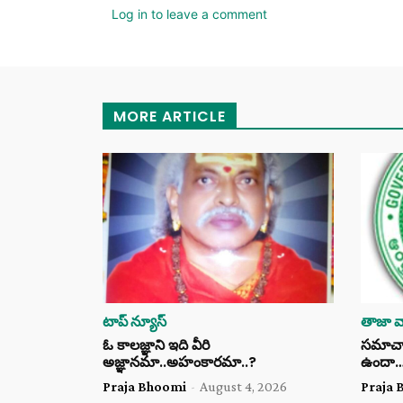
Log in to leave a comment
MORE ARTICLE
టాప్ న్యూస్
తాజా వా
ఓ కాలజ్ఞాని ఇది వీరి
సమాచార 
అజ్ఞానమా..అహంకారమా..?
ఉందా
Praja Bhoomi
-
August 4, 2026
Praja 