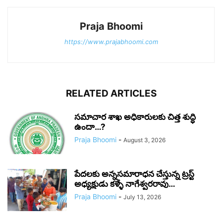
Praja Bhoomi
https://www.prajabhoomi.com
RELATED ARTICLES
సమాచార శాఖ అధికారులకు చిత్త శుద్ధి
ఉందా…?
Praja Bhoomi
-
August 3, 2026
పేదలకు అన్నసమారాధన చేస్తున్న ట్రస్ట్
అధ్యక్షుడు కళ్ళే నాగేశ్వరరావు…
Praja Bhoomi
-
July 13, 2026