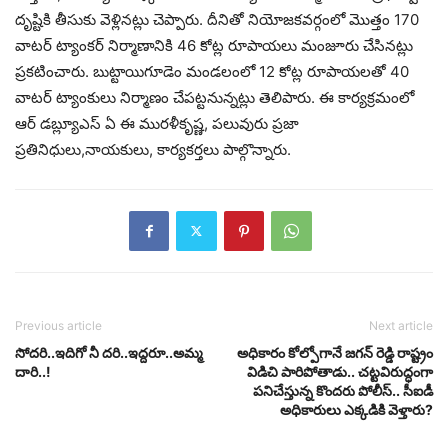
దృష్టికి తీసుకు వెళ్లినట్లు చెప్పారు. దీనితో నియోజకవర్గంలో మొత్తం 170
వాటర్ ట్యాంకర్ నిర్మాణానికి 46 కోట్ల రూపాయలు మంజూరు చేసినట్లు
ప్రకటించారు. బుట్టాయిగూడెం మండలంలో 12 కోట్ల రూపాయలతో 40
వాటర్ ట్యాంకులు నిర్మాణం చేపట్టనున్నట్లు తెలిపారు. ఈ కార్యక్రమంలో
ఆర్ డబ్ల్యూఎస్ ఏ ఈ మురళీకృష్ణ, పలువురు ప్రజా
ప్రతినిధులు,నాయకులు, కార్యకర్తలు పాల్గొన్నారు.
Previous article
Next article
సోదరి..ఇదిగో నీ దరి..ఇద్దరూ..అమ్మ
అధికారం కోల్పోగానే జగన్ రెడ్డి రాష్ట్రం
దారి..!
విడిచి పారిపోతాడు.. చట్టవిరుద్ధంగా
పనిచేస్తున్న కొందరు పోలీస్.. సీఐడీ
అధికారులు ఎక్కడికి వెళ్తారు?