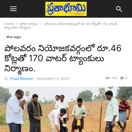
Home
తాజా వార్తలు
పోలవరం నియోజకవర్గంలో రూ.46 కోట్లతో 170 వాటర్
ట్యాంకులు నిర్మాణం.
తాజా వార్తలు
పోలవరం నియోజకవర్గంలో రూ.46
కోట్లతో 170 వాటర్ ట్యాంకులు
నిర్మాణం.
164
0
By
Praja Bhoomi
-
November 15, 2023