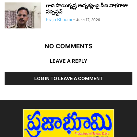
గాదె సాయికృష్ణ అదృశ్యంపై సీఐ నాగరాజు
సస్పెన్షన్
Praja Bhoomi
-
June 17, 2026
NO COMMENTS
LEAVE A REPLY
LOG IN TO LEAVE A COMMENT