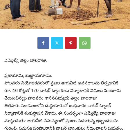
ఎమ్మెల్యే తెల్లం బాలరాజు.
ప్రజాభూమి, బుట్టాయగూడెం.
పోలవరం నియోజకవర్గంలో ప్రజల తాగునీటి అవసరాలను తీర్చడానికి
రూ. 46 కోట్లతో 170 వాటర్ ట్యాంకులు నిర్మాణానికి నిధులు మంజూరు
చేయించినట్లు పోలవరం శాసనసభ్యుడు తెల్లం బాలరాజు
తెలిపారు.మండలంలోని దుద్దుకూరులో బుధవారం వాటర్ ట్యాంక్
నిర్మాణానికి శంకుస్థాపన చేశారు. ఈ సందర్భంగా ఎమ్మెల్యే బాలరాజు
మాట్లాడుతూ తాగునీటి సమస్యలతో ప్రజలు పడుతున్న ఇబ్బందులను
గుర్తించి, సమస్య పరిష్కారానికి వాటర్ ట్యాంకులు నిర్మించాలని ప్రభుత్వం