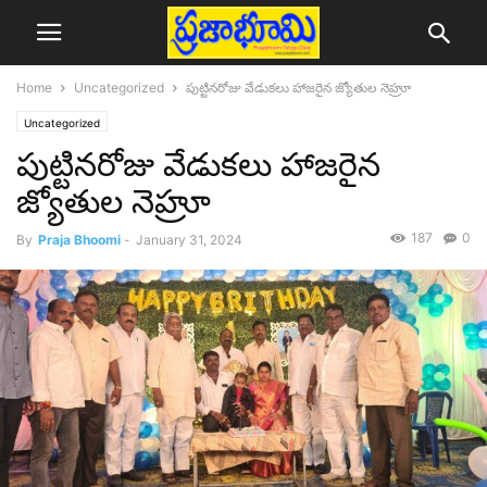
Home
Uncategorized
పుట్టినరోజు వేడుకలు హాజరైన జ్యోతుల నెహ్రూ
Uncategorized
పుట్టినరోజు వేడుకలు హాజరైన
జ్యోతుల నెహ్రూ
187
0
By
Praja Bhoomi
-
January 31, 2024