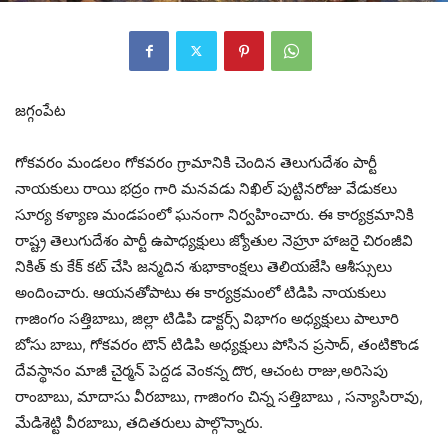
జగ్గంపేట
గోకవరం మండలం గోకవరం గ్రామానికి చెందిన తెలుగుదేశం పార్టీ
నాయకులు రాయి భద్రం గారి మనవడు నిఖిల్ పుట్టినరోజు వేడుకలు
సూర్య కళ్యాణ మండపంలో ఘనంగా నిర్వహించారు. ఈ కార్యక్రమానికి
రాష్ట్ర తెలుగుదేశం పార్టీ ఉపాధ్యక్షులు జ్యోతుల నెహ్రూ హాజరై చిరంజీవి
నికిత్ కు కేక్ కట్ చేసి జన్మదిన శుభాకాంక్షలు తెలియజేసి ఆశీస్సులు
అందించారు. ఆయనతోపాటు ఈ కార్యక్రమంలో టిడిపి నాయకులు
గాజింగం సత్తిబాబు, జిల్లా టిడిపి డాక్టర్స్ విభాగం అధ్యక్షులు పాలూరి
బోసు బాబు, గోకవరం టౌన్ టిడిపి అధ్యక్షులు పోసిన ప్రసాద్, తంటికొండ
దేవస్థానం మాజీ చైర్మన్ పెద్దడ వెంకన్న దొర, ఆచంట రాజు,అరిసెపు
రాంబాబు, మాదాసు వీరబాబు, గాజింగం చిన్న సత్తిబాబు , సన్యాసిరావు,
మేడిశెట్టి వీరబాబు, తదితరులు పాల్గొన్నారు.