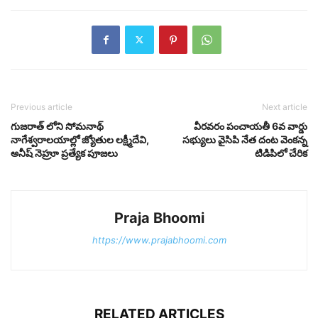
Previous article
Next article
గుజరాత్ లోని సోమనాథ్
వీరవరం పంచాయతీ 6వ వార్డు
నాగేశ్వరాలయాల్లో జ్యోతుల లక్ష్మీదేవి,
సభ్యులు వైసిపి నేత దంట వెంకన్న
అనీష్ నెహ్రూ ప్రత్యేక పూజలు
టిడిపిలో చేరిక
Praja Bhoomi
https://www.prajabhoomi.com
RELATED ARTICLES