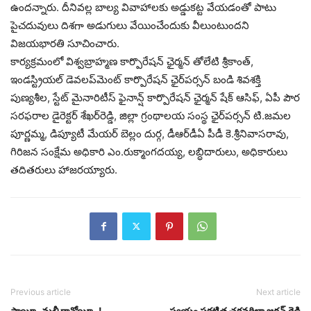
ఉంద‌న్నారు. దీనివ‌ల్ల బాల్య వివాహాల‌కు అడ్డుక‌ట్ట వేయ‌డంతో పాటు
పైచ‌దువులు దిశ‌గా అడుగులు వేయించేందుకు వీలుంటుంద‌ని
విజ‌య‌భార‌తి సూచించారు.
కార్య‌క్ర‌మంలో విశ్వ‌బ్రాహ్మ‌ణ కార్పొరేష‌న్ ఛైర్మ‌న్ తోలేటి శ్రీకాంత్‌,
ఇండ‌స్ట్రియ‌ల్ డెవ‌ల‌ప్‌మెంట్ కార్పొరేష‌న్ ఛైర్‌ప‌ర్స‌న్ బండి శివ‌శ‌క్తి
పుణ్య‌శీల‌, స్టేట్ మైనారిటీస్ ఫైనాన్ష్ కార్పొరేష‌న్ ఛైర్మ‌న్ షేక్ ఆసిఫ్‌, ఏపీ పౌర
స‌ర‌ఫ‌రాల డైరెక్ట‌ర్ శేఖ‌ర్‌రెడ్డి, జిల్లా గ్రంథాల‌య సంస్థ ఛైర్‌ప‌ర్స‌న్ టి.జ‌మ‌ల
పూర్ణ‌మ్మ‌, డిప్యూటీ మేయ‌ర్ బెల్లం దుర్గ‌, డీఆర్‌డీఏ పీడీ కె.శ్రీనివాస‌రావు,
గిరిజ‌న సంక్షేమ అధికారి ఎం.రుక్మాంగ‌ద‌య్య‌, ల‌బ్ధిదారులు, అధికారులు
త‌దిత‌రులు హాజ‌ర‌య్యారు.
Previous article
Next article
సాయీ..మళ్లీ రావోయీ..!
స్వయం ప్రకటిత చక్రవర్తిలా జగన్ రెడ్డి