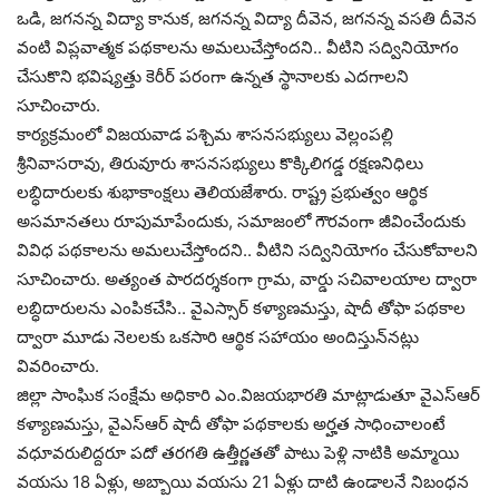
ఒడి, జ‌గ‌న‌న్న విద్యా కానుక‌, జ‌గ‌న‌న్న విద్యా దీవెన‌, జ‌గ‌న‌న్న వ‌స‌తి దీవెన
వంటి విప్ల‌వాత్మ‌క ప‌థ‌కాల‌ను అమ‌లుచేస్తోంద‌ని.. వీటిని స‌ద్వినియోగం
చేసుకొని భ‌విష్య‌త్తు కెరీర్ ప‌రంగా ఉన్న‌త స్థానాల‌కు ఎద‌గాల‌ని
సూచించారు.
కార్య‌క్ర‌మంలో విజ‌య‌వాడ ప‌శ్చిమ శాస‌న‌స‌భ్యులు వెల్లంప‌ల్లి
శ్రీనివాస‌రావు, తిరువూరు శాస‌న‌స‌భ్యులు కొక్కిలిగ‌డ్డ ర‌క్ష‌ణ‌నిధిలు
ల‌బ్ధిదారుల‌కు శుభాకాంక్ష‌లు తెలియ‌జేశారు. రాష్ట్ర ప్ర‌భుత్వం ఆర్థిక
అస‌మాన‌తలు రూపుమాపేందుకు, స‌మాజంలో గౌర‌వంగా జీవించేందుకు
వివిధ ప‌థ‌కాల‌ను అమ‌లుచేస్తోంద‌ని.. వీటిని స‌ద్వినియోగం చేసుకోవాల‌ని
సూచించారు. అత్యంత పార‌ద‌ర్శ‌కంగా గ్రామ‌, వార్డు స‌చివాల‌యాల ద్వారా
ల‌బ్ధిదారుల‌ను ఎంపిక‌చేసి.. వైఎస్సార్ క‌ళ్యాణ‌మ‌స్తు, షాదీ తోఫా ప‌థ‌కాల
ద్వారా మూడు నెల‌ల‌కు ఒక‌సారి ఆర్థిక స‌హాయం అందిస్తున్‌నట్లు
వివ‌రించారు.
జిల్లా సాంఘిక సంక్షేమ అధికారి ఎం.విజ‌య‌భార‌తి మాట్లాడుతూ వైఎస్ఆర్
క‌ళ్యాణ‌మ‌స్తు, వైఎస్ఆర్ షాదీ తోఫా ప‌థ‌కాల‌కు అర్హ‌త సాధించాలంటే
వ‌ధూవ‌రులిద్ద‌రూ ప‌దో త‌ర‌గ‌తి ఉత్తీర్ణ‌త‌తో పాటు పెళ్లి నాటికి అమ్మాయి
వ‌య‌సు 18 ఏళ్లు, అబ్బాయి వ‌య‌సు 21 ఏళ్లు దాటి ఉండాల‌నే నిబంధ‌న