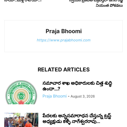
నియంత పోకడలు
Praja Bhoomi
https://www.prajabhoomi.com
RELATED ARTICLES
సమాచార శాఖ అధికారులకు చిత్త శుద్ధి
ఉందా…?
Praja Bhoomi
-
August 3, 2026
పేదలకు అన్నసమారాధన చేస్తున్న ట్రస్ట్
అధ్యక్షుడు కళ్ళే నాగేశ్వరరావు…