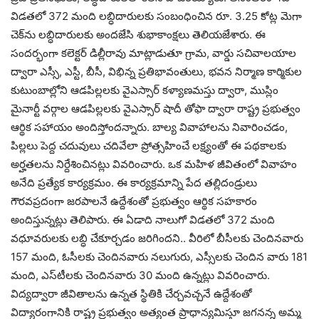
విడ‌త‌లో 372 మంది ల‌బ్ధిదారుల‌కు సంబంధించిన రూ. 3.25 కోట్ల మెగా
చెక్‌ను ల‌బ్ధిదారుల‌కు అంద‌జేసి శుభాకాంక్ష‌లు తెలియ‌జేశారు. ఈ
సంద‌ర్భంగా క‌లెక్ట‌ర్ డిల్లీరావు మాట్లాడుతూ గ్రామ‌, వార్డు స‌చివాలయాల
ద్వారా ఎస్సీ, ఎస్టీ, బీసీ, విభిన్న ప్ర‌తిభావంతులు, భ‌వ‌న నిర్మాణ కార్మికుల
కుటుంబాల్లోని ఆడ‌పిల్ల‌ల‌కు వైఎస్సార్ క‌ళ్యాణ‌మ‌స్తు ద్వారా, ముస్లిం
మైనార్టీ వ‌ర్గాల ఆడ‌పిల్ల‌ల‌కు వైఎస్సార్ షాదీ తోఫా ద్వారా రాష్ట్ర ప్ర‌భుత్వం
ఆర్థిక స‌హాయం అందిస్తోంద‌న్నారు. బాల్య వివాహాల‌ను నివారించ‌డం,
పిల్ల‌లు పెద్ద చ‌దువులు చ‌దివేలా ప్రోత్స‌హించే ల‌క్ష్యంతో ఈ ప‌థ‌కాల‌కు
అర్హ‌త‌ల‌ను నిర్దేశించిన‌ట్లు వివ‌రించారు. ఒక మ‌హిళ జీవితంలో వివాహం
అనేది ప్ర‌త్యేక కార్య‌క్ర‌మం. ఈ కార్య‌క్ర‌మాన్ని పేద త‌ల్లిదండ్రులు
గౌర‌వ‌ప్ర‌దంగా జ‌రపాల‌నే ఉద్దేశంతో ప్ర‌భుత్వం ఆర్థిక స‌హ‌కారం
అందిస్తున్న‌ట్లు తెలిపారు. ఈ ఏడాది నాలుగో విడ‌త‌లో 372 మంది
వ‌ధూవ‌రుల‌కు ల‌బ్ధి చేకూర్చ‌డం జ‌రిగింద‌ని.. వీరిలో బీసీల‌కు చెందిన‌వారు
157 మంది, ఓసీల‌కు చెందిన‌వారు న‌లుగురు, ఎస్సీల‌కు చెందిన వారు 181
మంది, ఎస్‌టీల‌కు చెందిన‌వారు 30 మంది ఉన్న‌ట్లు వివ‌రించారు.
విద్యద్వారా జీవితాల‌ను ఉన్న‌త స్థితికి చేర్చ‌వ‌చ్చ‌నే ఉద్దేశంతో
విద్యారంగానికి రాష్ట్ర ప్ర‌భుత్వం అత్యంత ప్రాధాన్య‌మిస్తూ జ‌గ‌న‌న్న అమ్మ