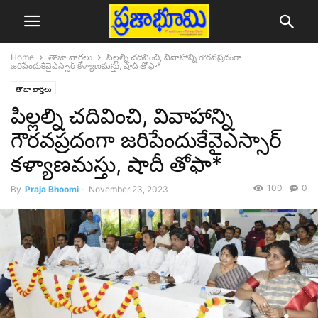
Home
తాజా వార్తలు
పిల్ల‌ల్ని చ‌దివించి, వివాహాన్ని గౌర‌వ‌ప్ర‌దంగా
జ‌రిపేందుకేవైఎస్సార్ క‌ళ్యాణ‌మ‌స్తు, షాదీ తోఫా*
తాజా వార్తలు
పిల్ల‌ల్ని చ‌దివించి, వివాహాన్ని
గౌర‌వ‌ప్ర‌దంగా జ‌రిపేందుకేవైఎస్సార్
క‌ళ్యాణ‌మ‌స్తు, షాదీ తోఫా*
100
0
By
Praja Bhoomi
-
November 23, 2023