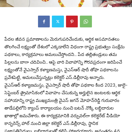
పేద‌ల జీవ‌న ప్ర‌మాణాల‌ను మెరుగుప‌రిచేందుకు, ఆర్థిక అస‌మాన‌త‌లు
తొల‌గించే ల‌క్ష్యంతో దేశంలో ఎక్క‌డాలేని విధంగా రాష్ట్ర ప్ర‌భుత్వం సంక్షేమ
ప‌థ‌కాలు, కార్య‌క్ర‌మాలు అమ‌లుచేస్తోందని.. పేద త‌ల్లితండ్రులు త‌మ
పిల్ల‌ల‌ను బాగా చ‌దివించి.. ఆపై వారి వివాహాన్ని గౌర‌వప్ర‌దంగా జ‌రిపించే
ల‌క్ష్యంతోనే వైఎస్సార్ క‌ళ్యాణ‌మ‌స్తు, వైఎస్ఆర్ షాదీ తోఫా ప‌థ‌కాల‌ను
ప్ర‌వేశ‌పెట్టి, అమ‌లుచేస్తున్న‌ట్లు క‌లెక్ట‌ర్ ఎస్‌.డిల్లీరావు అన్నారు.
వైఎస్ఆర్ క‌ళ్యాణ‌మ‌స్తు, వైఎస్సార్ షాదీ తోఫా ప‌థ‌కాల కింద 2023, జులై-
సెప్టెంబ‌ర్ త్రైమాసికంలో వివాహం చేసుకున్న అర్హులైన జంటల‌కు ఆర్థిక
స‌హాయాన్ని రాష్ట్ర ముఖ్యమంత్రి వైఎస్ జ‌గ‌న్ మోహ‌న్‌రెడ్డి గురువారం
తాడేపల్లిలోని క్యాంప్ కార్యాలయం నుంచి బటన్ నొక్కి ల‌బ్ధిదారుల
ఖాతాల్లో జ‌మ‌చేశారు. ఈ కార్య‌క్ర‌మానికి వ‌ర్చువ‌ల్‌గా క‌లెక్ట‌రేట్ వీడియో
కాన్ఫ‌రెన్స్ హాల్ నుంచి జిల్లా కలెక్టర్ ఎస్‌.డిల్లీరావు, స్థానిక
ప్రజాప్రతినిధులు, ల‌బ్ధిదారుల‌తో కలిసి హాజ‌ర‌య్యారు. అనంతరం 4వ