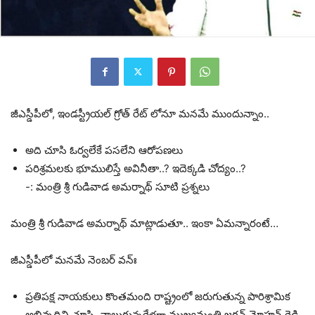
జీఎస్డీపీలో, ఇండస్ట్రీయల్ గ్రోత్ రేట్ లోనూ మనమే ముందున్నాం..
అది చూసి ఓర్వలేకే పసలేని ఆరోపణలు
పరిశ్రమలకు భూములిస్తే అవినీతా..? ఇదెక్కడి చోద్యం..?
-: మంత్రి శ్రీ గుడివాడ అమర్నాథ్ సూటి ప్రశ్నలు
మంత్రి శ్రీ గుడివాడ అమర్నాథ్ మాట్లాడుతూ.. ఇంకా ఏమన్నారంటే…
జీఎస్డీపీలో మనమే నెంబర్ వన్ః
ప్రతిపక్ష నాయకులు కొంతమంది రాష్ట్రంలో జరుగుతున్న పారిశ్రామిక
అభివృద్దిని చూసి, నాలుగున్నరేళ్లగా ముఖ్యమంత్రి జగన్ మోహన్ రెడ్డి