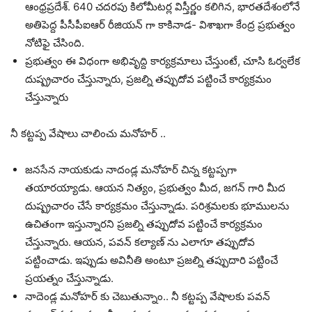
ఆంధ్రప్రదేశ్. 640 చదరపు కిలోమీటర్ల విస్తీర్ణం కలిగిన, భారతదేశంలోనే
అతిపెద్ద పీసీపీఐఆర్ రీజియన్ గా కాకినాడ- విశాఖగా కేంద్ర ప్రభుత్వం
నోటిఫై చేసింది.
ప్రభుత్వం ఈ విధంగా అభివృద్ది కార్యక్రమాలు చేస్తుంటే, చూసి ఓర్వలేక
దుష్ప్రచారం చేస్తున్నారు, ప్రజల్ని తప్పుదోవ పట్టించే కార్యక్రమం
చేస్తున్నారు
నీ కట్టప్ప వేషాలు చాలించు మనోహర్ ..
జనసేన నాయకుడు నాదండ్ల మనోహర్ చిన్న కట్టప్పగా
తయారయ్యాడు. ఆయన నిత్యం, ప్రభుత్వం మీద, జగన్ గారి మీద
దుష్ప్రచారం చేసే కార్యక్రమం చేస్తున్నాడు. పరిశ్రమలకు భూములను
ఉచితంగా ఇస్తున్నారని ప్రజల్ని తప్పుదోవ పట్టించే కార్యక్రమం
చేస్తున్నారు. ఆయన, పవన్ కల్యాణ్ ను ఎలాగూ తప్పుదోవ
పట్టించాడు. ఇప్పుడు అవినీతి అంటూ ప్రజల్ని తప్పుదారి పట్టించే
ప్రయత్నం చేస్తున్నాడు.
నాదెండ్ల మనోహర్ కు చెబుతున్నాం.. నీ కట్టప్ప వేషాలకు పవన్