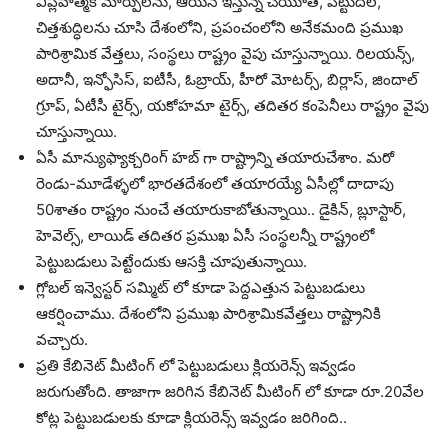
విప్లవాత్మక మార్పులను, ఆయన ఇస్తున్న చేయూత, పట్టుదల,
చిత్తశుద్ధిలను చూసి దేశంలోని, ప్రపంచంలోని అనేకమంది ప్రముఖ
పారిశ్రామిక వేత్తలు, సంస్థలు రాష్ట్రం వైపు చూస్తున్నాయి. రిలయన్స్,
అదానీ, ఇన్ఫోసిస్, ఐటీసీ, ఓబ్రాయ్, హీరో మోటర్స్, బిర్లాస్, జిందాల్
గ్రూప్, ఏటీసీ టైర్స్, యకోహమా టైర్స్, తదితర కంపెనీలు రాష్ట్రం వైపు
చూస్తున్నాయి.
ఏసీ మాన్యుఫ్యాక్చరింగ్ హబ్ గా రాష్ట్రాన్ని తయారుచేశాం. మరో
రెండు-మూడేళ్ళలో భారతదేశంలో తయారయ్యే ఏసీల్లో దాదాపు
50శాతం రాష్ట్రం నుంచే తయారుకాబోతున్నాయి.. డైకిన్, బ్లూస్టార్,
హెవెల్స్, లాయిడ్ తదితర ప్రముఖ ఏసీ సంస్థలన్నీ రాష్ట్రంలో
పెట్టుబడులు పెట్టేందుకు ఆసక్తి చూపుతున్నాయి.
గ్లోబల్ ఇన్వెస్టర్ సమ్మిట్ లో కూడా పెద్దఎత్తున పెట్టుబడులు
ఆకర్షించాము. దేశంలోని ప్రముఖ పారిశ్రామికవేత్తలు రాష్ట్రానికి
వచ్చారు.
ప్రతి కేబినెట్ మీటింగ్ లో పెట్టుబడులు క్లియరెన్స్ ఇవ్వడం
జరుగుతోంది. తాజాగా జరిగిన కేబినెట్ మీటింగ్ లో కూడా రూ.20వేల
కోట్ల పెట్టుబడులకు కూడా క్లియరెన్స్ ఇవ్వడం జరిగింది..