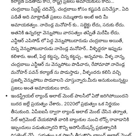
కల్యాణ్ పడతాడు కానీ, రాష్ట్ర ప్రజలు అమాయకులు కాదు…
చంద్రబాబు స్క్రిప్ట్ చదివేస్తే, చంద్రబాబు కోసం కష్టపడి పనిచేస్తూ.. ఏది
పడితే అది మాట్లాడితే ప్రజలు నమ్ముతారు అంటే అది మీ
అమాయకత్వం. నాదెండ్ల మనోహర్ కు.. సబ్జెక్టు లేదు, సరుకు లేదు.
అతనికి ఉన్నదల్లా వెన్నుపోటు వారసత్వం తప్పితే మరేమీ లేదు.
ఎన్టీఆర్ ఎపిసోడ్ లో పెద్ద వెన్నుపోటుదారుడు చంద్రబాబు అయితే,
చిన్న వెన్నుపోటుదారుడు నాదెండ్ల మనోహర్.. వీళ్ళిద్దరూ ఇప్పుడు
కలిశారు. అంటే, పెద్ద కట్టప్ప, చిన్న కట్టప్ప.. అన్నమాట. వీళ్ళ నాన్న,
చంద్రబాబు ఎన్టీఆర్ ను వెన్నుపోటు పొడిచారు, రేపోమాపో నాదెండ్ల
మనోహర్ పవన్ కల్యాణ్ ను పొడుస్తాడు , వీళ్ళందరు కలిసి వచ్చి
ప్రజల్ని వెన్నుపోటు పొడవాలని చూస్తున్నారు.మీరు అనుకుంటున్నట్టు
ప్రజలు అంత అమాయకులు కాదు.
ఇండస్ట్రీయల్ ల్యాండ్ అలాట్ మెంట్ పాలసీలో ఏదో జరిగిపోయిందని
బురద జల్లే ప్రయత్నం చేశారు.. 2020లో ప్రభుత్వం ఒక నిర్ణయం
తీసుకుంది. ఏపీఐఐసీ ద్వారా ల్యాండ్ అలాట్ మెంట్ చేసిన తర్వాత,
సేల్ అగ్రిమెంట్ చేయకపోతే వారికి బ్యాంకుల నుంచి లోన్స్ రావాడానికి
ఇబ్బందులు పడుతున్నారని కొన్ని అసోసియేషన్స్ ప్రభుత్వానికి
రిప్రజెంట్ చేస్తే.. ప్రభుత్వం ఒక పాలసీ తీసుకొచ్చి ల్యాండ్ అలాట్ మెంట్