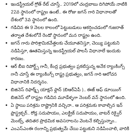
ఇండస్ట్రీయల్ గ్రోత్ రేట్ చూస్తే.. 2019లో చంద్రబాబు దిగిపోయే నాటికి
22వ స్థానంలో రాష్ట్రం ఉంటే.. ఈ రోజు జగన్ గారి విధానాలతో
దేశంలో 3వ స్థానంలో ఉంది.
గడిచిన ఈ 9 నెలల కాలంలో పెట్టుబడులు ఆకర్షించడంలో గుజరాత్
తర్వాత దేశంలోనే రెండో స్థానంలో మన రాష్ట్రం ఉంది.
జగన్ గారు పారిశ్రామికవేత్తలకు చేయూతనిస్తూ, చెయ్యి పట్టుకుని
నడిపిస్తూ, ఊతమిస్తున్న ఇండస్ట్రీయల్ పాలసీ విధానాలే ఇందుకు
కారణం.
ఆర్ బీఐ రిపోర్ట్స్ గానీ, కేంద్ర ప్రభుత్వం ప్రకటిస్తున్న అనేక ర్యాంకింగ్స్
గానీ చూస్తే ఈ ర్యాంకింగ్స్ రాష్ట్ర ప్రభుత్వం, జగన్ గారి ఆలోచన
విధానానికి నిదర్శనం.
బిజినెస్ రిఫార్మ్స్ యాక్షన్ ఫ్లాన్ (బిఆర్ఏపీ ).. ఈజ్ ఆఫ్ డూయింగ్
బిజినెస్ లో రాష్ట్రం గడిచిన మూడేళ్ళగా నెంబర్ వన్ స్థానంలో ఉంది.
ఏ స్థాయి పరిశ్రమ రాష్ట్రానికి వచ్చినా.. ఆ పరిశ్రమకు కావాల్సిన ఇన్
ఫ్రాస్ట్రక్చర్.. రోడ్ల సదుపాయం, ఎలక్ట్రిక్ సదుపాయం, వాటర్ రిక్వైర్
మెంట్స్, తదితర ప్రాథమిక అవసరాలను వెంటనే కల్పిస్తున్నాం..
ఎంఎస్ఎంఈ రంగాన్ని ప్రభుత్వమే చేయి పట్టుకుని నడిపించాలి, వారికి