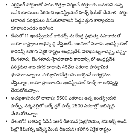
ఎగ్జిస్టింగ్ పోర్టులతో పాటు కొత్తగా నిర్మించే పోర్టులకు ఆనుకుని ఉన్న
అనేక భూములు సేకరించి ఇండస్ట్రీయల్ హబ్స్ క్రియేట్ చేయాలి, పోర్టు
ఆధారిత పరిశ్రమలు తీసుకురావాలని పెద్దఎత్తున కార్యాచరణ
రూపొందించడం జరిగింది
దేశంలో 11 ఇండస్ట్రీయల్ కారిడర్స్ ను కేంద్ర ప్రభుత్వ సహకారంతో
ఆయా రాష్ట్రాలు అభివృ ద్ది చేస్తుంటే.. అందులో మూడు ఇండస్ట్రీయల్
కారిడర్స్ కలిగిన ఏకైక రాష్ట్రం ఆంధ్రప్రదేశ్. విశాఖపట్నం-చెన్నై, చెన్నై-
బెంగళూరు, బెంగళూరు-హైదరాబాద్ కారిడార్స్ లో ఆంధ్రప్రదేశ్
పరిశ్రమల శాఖ దగ్గర దాదాపు 45వేల ఎకరాల పారిశ్రామిక
భూములున్నాయి. పారిశ్రామికవేత్తలను ఆకర్షించే కార్యక్రమం
చేస్తున్నాం, ఆయా ప్రాంతాలను ఇండస్ట్రీయల్ హబ్స్ గా అభివృద్ది
చేయబోతున్నాం.
అచ్యుతాపురంలో దాదాపు 5500 ఎకరాలు ఉన్న ఇండస్ట్రీయల్
పార్క్స్, నక్కపల్లిలో బల్క్ డ్రగ్ పార్క్ 2500 ఎకరాల్లో అభివృద్ది
చేయబోతున్నాం
దేశంలోనే అతిపెద్ద పీసీపీఐఆర్ రీజియన్(పెట్రోలియం, కెమికల్స్ అండ్
పెట్రో కెమికల్స్ ఇన్వెస్ట్‌మెంట్ రీజియన్) కలిగిన ఏకైక రాష్ట్రం