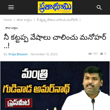
Home
తాజా వార్తలు
నీ కట్టప్ప వేషాలు చాలించు మనోహర్ ..!
తాజా వార్తలు
నీ కట్టప్ప వేషాలు చాలించు మనోహర్
..!
151
0
By
Praja Bhoomi
-
November 16, 2023