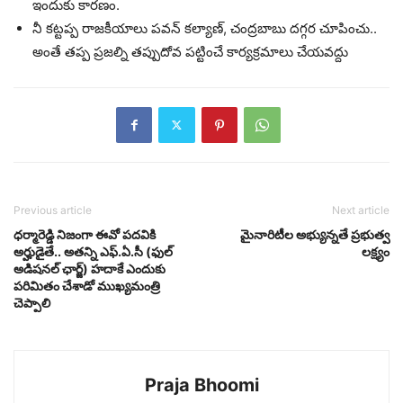
ఇందుకు కారణం.
నీ కట్టప్ప రాజకీయాలు పవన్ కల్యాణ్, చంద్రబాబు దగ్గర చూపించు..
అంతే తప్ప ప్రజల్ని తప్పుదోవ పట్టించే కార్యక్రమాలు చేయవద్దు
Previous article
Next article
ధర్మారెడ్డి నిజంగా ఈవో పదవికి
మైనారిటీల అభ్యున్నతే ప్రభుత్వ
అర్హుడైతే.. అతన్ని ఎఫ్.ఏ.సీ (ఫుల్
లక్ష్యం
అడిషనల్ ఛార్జ్) హదాకే ఎందుకు
పరిమితం చేశాడో ముఖ్యమంత్రి
చెప్పాలి
Praja Bhoomi