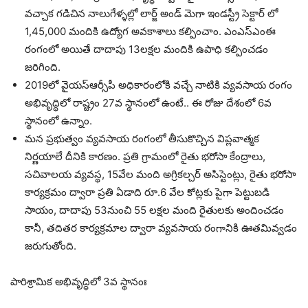
వచ్చాక గడిచిన నాలుగేళ్ళల్లో లార్జ్ అండ్ మెగా ఇండస్ట్రీ సెక్టార్ లో
1,45,000 మందికి ఉద్యోగ అవకాశాలు కల్పించాం. ఎంఎస్ఎంఈ
రంగంలో అయితే దాదాపు 13లక్షల మందికి ఉపాధి కల్పించడం
జరిగింది.
2019లో వైయస్ఆర్సీపీ అధికారంలోకి వచ్చే నాటికి వ్యవసాయ రంగం
అభివృద్ధిలో రాష్ట్రం 27వ స్థానంలో ఉంటే.. ఈ రోజు దేశంలో 6వ
స్థానంలో ఉన్నాం.
మన ప్రభుత్వం వ్యవసాయ రంగంలో తీసుకొచ్చిన విప్లవాత్మక
నిర్ణయాలే దీనికి కారణం. ప్రతి గ్రామంలో రైతు భరోసా కేంద్రాలు,
సచివాలయ వ్యవస్థ, 15వేల మంది అగ్రికల్చర్ అసిస్టెంట్లు, రైతు భరోసా
కార్యక్రమం ద్వారా ప్రతి ఏడాది రూ.6 వేల కోట్లకు పైగా పెట్టుబడి
సాయం, దాదాపు 53నుంచి 55 లక్షల మంది రైతులకు అందించడం
కానీ, తదితర కార్యక్రమాల ద్వారా వ్యవసాయ రంగానికి ఊతమివ్వడం
జరుగుతోంది.
పారిశ్రామిక అభివృద్ధిలో 3వ స్థానంః