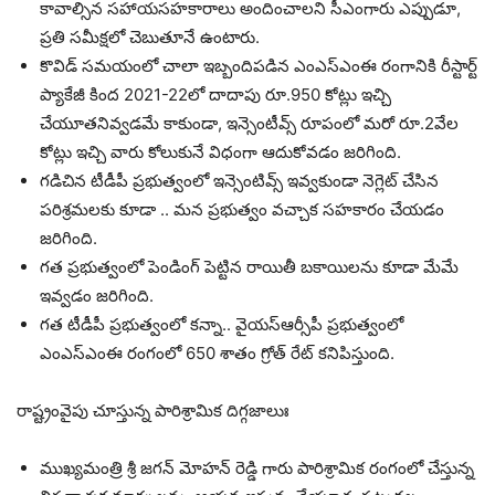
కావాల్సిన సహాయసహకారాలు అందించాలని సీఎంగారు ఎప్పుడూ,
ప్రతి సమీక్షలో చెబుతూనే ఉంటారు.
కొవిడ్ సమయంలో చాలా ఇబ్బందిపడిన ఎంఎస్ఎంఈ రంగానికి రీస్టార్ట్
ప్యాకేజీ కింద 2021-22లో దాదాపు రూ.950 కోట్లు ఇచ్చి
చేయూతనివ్వడమే కాకుండా, ఇన్సెంటీవ్స్ రూపంలో మరో రూ.2వేల
కోట్లు ఇచ్చి వారు కోలుకునే విధంగా ఆదుకోవడం జరిగింది.
గడిచిన టీడీపీ ప్రభుత్వంలో ఇన్సెంటివ్స్ ఇవ్వకుండా నెగ్లెట్ చేసిన
పరిశ్రమలకు కూడా .. మన ప్రభుత్వం వచ్చాక సహకారం చేయడం
జరిగింది.
గత ప్రభుత్వంలో పెండింగ్ పెట్టిన రాయితీ బకాయిలను కూడా మేమే
ఇవ్వడం జరిగింది.
గత టీడీపీ ప్రభుత్వంలో కన్నా.. వైయస్ఆర్సీపీ ప్రభుత్వంలో
ఎంఎస్ఎంఈ రంగంలో 650 శాతం గ్రోత్ రేట్ కనిపిస్తుంది.
రాష్ట్రంవైపు చూస్తున్న పారిశ్రామిక దిగ్గజాలుః
ముఖ్యమంత్రి శ్రీ జగన్ మోహన్ రెడ్డి గారు పారిశ్రామిక రంగంలో చేస్తున్న