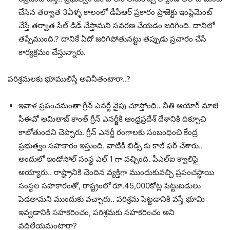
చేసిన తర్వాత 3ఏళ్ళ కాలంలో డీపీఆర్ ప్రకారం ప్రాజెక్టు ఇంప్లిమెంట్
చేస్తే తర్వాత సేల్ డిడ్ చేస్తామని సవరణ చేయడం జరిగింది. దానిలో
తప్పేముంది.? దానికే ఏదో జరిగిపోతునట్టు తప్పుడు ప్రచారం చేసే
కార్యక్రమం చేస్తున్నారు.
పరిశ్రమలకు భూములిస్తే అవినీతంటారా..?
ఇవాళ ప్రపంచమంతా గ్రీన్ ఎనర్జీ వైపు చూస్తోంది.. నీతి ఆయోగ్ మాజీ
సీఈవో అమితాబ్ కాంత్ గ్రీన్ ఎనర్జీకి ఆంధ్రప్రదేశ్ దేశానికి దిక్సూచి
కాబోతుందని చెప్పారు. గ్రీన్ ఎనర్జీ రంగాలకు సంబంధించి కేంద్ర
ప్రభుత్వం సహకారం ఇస్తుంది. వాటికి బిడ్స్ కు కాల్ ఫర్ చేశారు..
అందులో ఇండోసోల్ సంస్థ ఎల్ 1 గా వచ్చింది. పీఎల్ఐ క్వాలిఫై
అయ్యారు.. రాష్ట్రానికి చెందిన వ్యక్తిగా ముందుకువచ్చి ప్రపంచస్థాయి
సంస్థల సహకారంతో, రాష్ట్రంలో రూ.45,000కోట్ల పెట్టుబడులు
పెడతామని ముందుకు వచ్చారు.. పరిశ్రమ పెట్టడానికి వస్తే భూమి
ఇవ్వడానికి సహకరించం, పరిశ్రమకు సహకరించం అని
వదిలేయమంటారా?