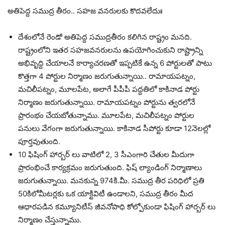
అతిపెద్ద సముద్ర తీరం.. సహజ వనరులకు కొదవలేదుః
దేశంలోనే రెండో అతిపెద్ద సముద్రతీరం కలిగిన రాష్ట్రం మనది.
రాష్ట్రంలోని ఇతర సహజవనరులను ఉపయోగించుకుని రాష్ట్రాన్ని
అభివృద్ది చేయాలనే కార్యాచరణతో ఇప్పటికే ఉన్న 6 పోర్టులతో పాటు
కొత్తగా 4 పోర్టుల నిర్మాణం జరుగుతున్నాయి.. రామాయపట్నం,
మచిలీపట్నం, మూలపేట, అలాగే పీపీపీ పద్దతిలో కాకినాడ పోర్టు
నిర్మాణం జరుగుతున్నాయి. రామాయపట్నం పోర్టును త్వరలోనే
ప్రారంభం చేయబోతున్నాము. మూలపేట, మచిలీపట్నం పోర్టుల
పనులు వేగంగా జరుగుతున్నాయి. కాకినాడ సీపోర్టు కూడా 12నెలల్లో
పూర్తవుతుంది.
10 ఫిషింగ్ హార్బర్ లు వాటిలో 2, 3 సీఎంగారి చేతుల మీదుగా
ప్రారంభించే కార్యక్రమం జరుగుతుంది. ఫిష్ ల్యాండింగ్ నిర్మాణాలు
జరుగుతున్నాయి. మనకున్న 974కి.మీ. సముద్ర తీర పరిధిలో ప్రతి
50కిలోమీటర్లకు ఒక యాక్టివిటీ ఉండాలని, సముద్ర తీరం మీద
ఆధారపడిన కమ్యూనిటీస్ జీవనోపాధి కోల్పోకుండా ఫిషింగ్ హార్బర్ లు
నిర్మాణం చేస్తున్నాము.