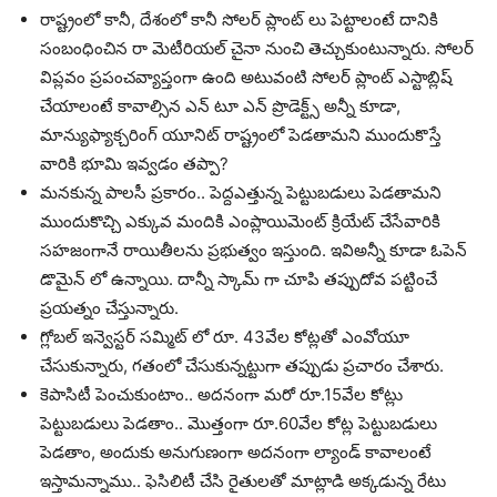
రాష్ట్రంలో కానీ, దేశంలో కానీ సోలర్ ప్లాంట్ లు పెట్టాలంటే దానికి
సంబంధించిన రా మెటీరియల్ చైనా నుంచి తెచ్చుకుంటున్నారు. సోలర్
విప్లవం ప్రపంచవ్యాప్తంగా ఉంది అటువంటి సోలర్ ప్లాంట్ ఎస్టాబ్లిష్
చేయాలంటే కావాల్సిన ఎన్ టూ ఎన్ ప్రొడెక్ట్స్ అన్నీ కూడా,
మాన్యుఫ్యాక్చరింగ్ యూనిట్ రాష్ట్రంలో పెడతామని ముందుకొస్తే
వారికి భూమి ఇవ్వడం తప్పా?
మనకున్న పాలసీ ప్రకారం.. పెద్దఎత్తున్న పెట్టుబడులు పెడతామని
ముందుకొచ్చి ఎక్కువ మందికి ఎంప్లాయిమెంట్ క్రియేట్ చేసేవారికి
సహజంగానే రాయితీలను ప్రభుత్వం ఇస్తుంది. ఇవిఅన్నీ కూడా ఓపెన్
డొమైన్ లో ఉన్నాయి. దాన్నీ స్కామ్ గా చూపి తప్పుదోవ పట్టించే
ప్రయత్నం చేస్తున్నారు.
గ్లోబల్ ఇన్వెస్టర్ సమ్మిట్ లో రూ. 43వేల కోట్లతో ఎంవోయూ
చేసుకున్నారు, గతంలో చేసుకున్నట్టుగా తప్పుడు ప్రచారం చేశారు.
కెపాసిటీ పెంచుకుంటాం.. అదనంగా మరో రూ.15వేల కోట్లు
పెట్టుబడులు పెడతాం.. మొత్తంగా రూ.60వేల కోట్ల పెట్టుబడులు
పెడతాం, అందుకు అనుగుణంగా అదనంగా ల్యాండ్ కావాలంటే
ఇస్తామన్నాము.. ఫెసిలిటీ చేసి రైతులతో మాట్లాడి అక్కడున్న రేటు