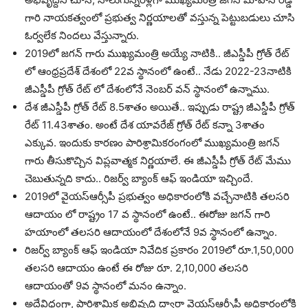
గారి నాయకత్వంలో ప్రభుత్వ నిర్ణయాలతో వస్తున్న పెట్టుబడులు చూసి
ఓర్వలేక నిందలు వేస్తున్నారు.
2019లో జగన్ గారు ముఖ్యమంత్రి అయ్యే నాటికి.. జీఎస్డీపీ గ్రోత్ రేట్
లో ఆంధ్రప్రదేశ్ దేశంలో 22వ స్థానంలో ఉంటే.. నేడు 2022-23నాటికి
జీఎస్డీపీ గ్రోత్ రేట్ లో దేశంలోనే నెంబర్ వన్ స్థానంలో ఉన్నాము.
దేశ జీఎస్డీపీ గ్రోత్ రేట్ 8.5శాతం అయితే.. ఇప్పుడు రాష్ట్ర జీఎస్డీపీ గ్రోత్
రేట్ 11.43శాతం. అంటే దేశ యావరేజ్ గ్రోత్ రేట్ కన్నా 3శాతం
ఎక్కువ. ఇందుకు కారణం పారిశ్రామికరంగంలో ముఖ్యమంత్రి జగన్
గారు తీసుకొచ్చిన విప్లవాత్మక నిర్ణయాలే. ఈ జీఎస్డీపీ గ్రోత్ రేట్ మేము
చెబుతున్నది కాదు.. రిజర్వ్ బ్యాంక్ ఆఫ్ ఇండియా ఇచ్చిందే.
2019లో వైయస్ఆర్సీపీ ప్రభుత్వం అధికారంలోకి వచ్చేనాటికి తలసరి
ఆదాయం లో రాష్ట్రం 17 వ స్థానంలో ఉంటే.. ఈరోజు జగన్ గారి
హయాంలో తలసరి ఆదాయంలో దేశంలోనే 9వ స్థానంలో ఉన్నాం.
రిజర్వ్ బ్యాంక్ ఆఫ్ ఇండియా నివేదిక ప్రకారం 2019లో రూ.1,50,000
తలసరి ఆదాయం ఉంటే ఈ రోజు రూ. 2,10,000 తలసరి
ఆదాయంతో 9వ స్థానంలో మనం ఉన్నాం.
అదేవిధంగా, పారిశ్రామిక అభివృద్ధి ద్వారా వైయస్ఆర్సీపీ అధికారంలోకి