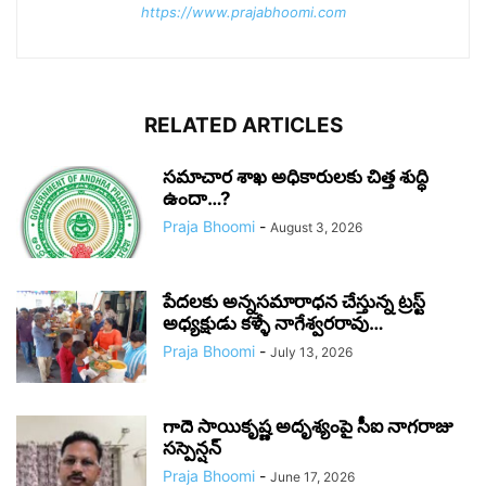
https://www.prajabhoomi.com
RELATED ARTICLES
సమాచార శాఖ అధికారులకు చిత్త శుద్ధి
ఉందా…?
Praja Bhoomi
-
August 3, 2026
పేదలకు అన్నసమారాధన చేస్తున్న ట్రస్ట్
అధ్యక్షుడు కళ్ళే నాగేశ్వరరావు…
Praja Bhoomi
-
July 13, 2026
గాదె సాయికృష్ణ అదృశ్యంపై సీఐ నాగరాజు
సస్పెన్షన్
Praja Bhoomi
-
June 17, 2026