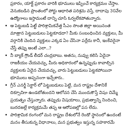
ప్రకారం, యాక్ట్ ప్రకారం వారికి భూములు ఇప్పించే కార్యక్రమం చేస్తాం.
వెనుకబడిన ప్రాంతంలో పోర్టు ఆధారిత పరిశ్రమ వస్తే, దాదాపు 30వేల
ఉద్యోగాలు ఇస్తామంటే దాన్ని చూసి ఓర్వలేకపోతున్నారు.
ఆ పెట్టుబడి పెట్టే పారిశ్రామికవేత్త సీఎం సొంత జిల్లా అయినంత
మాత్రాన పెట్టుబడులు పెట్టకూడదా? మీకు సంబంధించిన వ్యక్తులు, మీ
వర్గానికి చెందిన వ్యక్తులు ఎక్కడ ఏం చేసినా పర్లేదు కానీ, ఇంకేవరైనా
చేస్తే తప్పు అంటే ఎలా…?
నీ బ్యాక్ గ్రౌండ్ లీడర్ చంద్రబాబు. అతను, నువ్వు కలిసి ఏదైనా
రాజకీయం చేయవచ్చు, మీరు అధికారంలో ఉన్నప్పుడు కావాల్సిన
వ్యక్తులకు ఏదైన చేయవచ్చు, వారు పెట్టుబడులు పెట్టకపోయినా
భూములు అప్పనంగా ఇచ్చేశారు..
గ్రీన్ ఎనర్జీ సెక్టార్ లో పెట్టుబడులు పెట్టి, మన రాష్ట్రం దేశానికే
దిక్సూచిగా ఉండబోతుందని ఆలోచన చేసి ముందుకొస్తే విషం చిమ్మే
ప్రయత్నం చేస్తున్నారు. తప్పుడు విషయాలు, ప్రభుత్వాన్ని నిందించి,
బురదజల్లే కార్యక్రమమే తప్ప ఆ ఆరోపణల్లో పస లేదు.
పారిశ్రామిక రంగంలో మన రాష్ట్రం దేశంలోనే రెండో స్థానంలో ఉందంటే
మనం తీసుకున్న విధానాలు, మన ప్రభుత్వం ఇస్తున్న సహకారమే