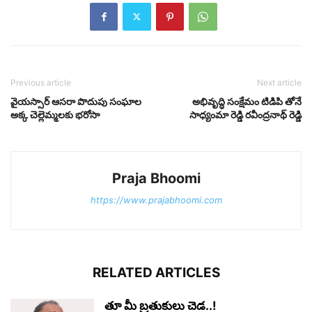
Previous article
Next article
వైయస్సార్ ఆసరా పొదుపు సంఘాల
అభివృద్ధి సంక్షేమం టిడిపి తోనే
అక్క చెల్లెమ్మలకు భరోసా
సాధ్యంమా రెడ్డి రవీంద్రనాథ్ రెడ్డి
Praja Bhoomi
https://www.prajabhoomi.com
RELATED ARTICLES
తూ మీ బ్రతుకులు చెడ..!