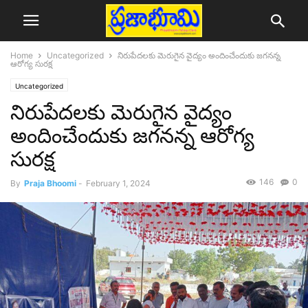
Home
Uncategorized
నిరుపేదలకు మెరుగైన వైద్యం అందించేందుకు జగనన్న
ఆరోగ్య సురక్ష
Uncategorized
నిరుపేదలకు మెరుగైన వైద్యం
అందించేందుకు జగనన్న ఆరోగ్య
సురక్ష
146
0
By
Praja Bhoomi
-
February 1, 2024