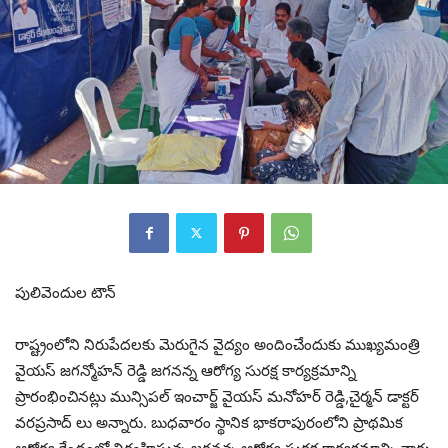
పులివెందుల టౌన్
రాష్ట్రంలోని నిరుపేదలకు మెరుగైన వైద్యం అందించేందుకు ముఖ్యమంత్రి
వైయస్ జగన్మోహన్ రెడ్డి జగనన్న ఆరోగ్య సురక్ష కార్యక్రమాన్ని
ప్రారంభించినట్లు మున్సిపల్ ఇంచార్జ్ వైయస్ మనోహర్ రెడ్డి,చైర్మన్ డాక్టర్
వరప్రసాద్ లు అన్నారు. బుధవారం స్థానిక భాకరాపురంలోని ప్రాథమిక