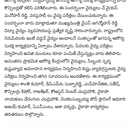
ఆరోగ్య కేంద్రంలో నిర్వహిస్తున్న జగనన్న ఆరోగ్య సురక్ష కార్యక్రమాన్ని వారు
కౌన్సిలర్లతో కలిసి పరిశీలించారు. ఈ సందర్భంగా వైద్యులు చే వైయస్
మనోహర్ రెడ్డి, వరప్రసాద్ లు వైద్య పరీక్షలు చేయించుకున్నారు. ఈ
సందర్భంగా వారు మాట్లాడుతూ ముఖ్యమంత్రి వైఎస్ జగన్మోహన్ రెడ్డి
విద్యా వైద్యం వ్యవసాయంపై ప్రత్యేక దృష్టి సారించారన్నారు. రాష్ట్రంలోని
నిరుపేదలకు ఇంటి వద్దనే వైద్యం అందాలనే సంకల్పంతో జగనన్న ఆరోగ్య
సురక్ష కార్యక్రమాన్ని ఏర్పాటు చేశారన్నారు. పేదలకు వైద్య పరీక్షలు
నిర్వహించి ఉచిత మందులు కూడా పంపిణీ చేస్తున్నట్లు వారు తెలిపారు.
అనంతరం ప్రాథమిక ఆరోగ్య కేంద్రంలోని వైద్యులు, సిబ్బంది స్పర్శ
కుష్ఠువ్యాధి అవగాహన కార్యక్రమం నిర్వహించి కుష్టు వ్యాధిగ్రస్తులకు వైద్య
పరీక్షలు నిర్వహించి తగిన సూచనలను అందజేశారు. ఈ కార్యక్రమంలో
వైద్యులు శాంతి కుమార్, డిపిఎమ్ఓ సుబ్బారెడ్డి, ఎంపీహెచ్ఈఓ సతీష్,
కౌన్సిలర్లు కిషోర్, రాజశేఖర్, కోఆప్షన్ నెంబర్ చంద్రమౌళి, వైకాపా
నాయకులు డేరంగుల చంద్రమౌళి, వెంకటసుబ్బయ్య టౌన్ ప్లానింగ్ అధికారి
అజయ్ కుమార్, ఏఎన్ఎంలు, ఆశా వర్కర్లు, వైకాపా కార్యకర్తలు
తదితరులు పాల్గొన్నారు.