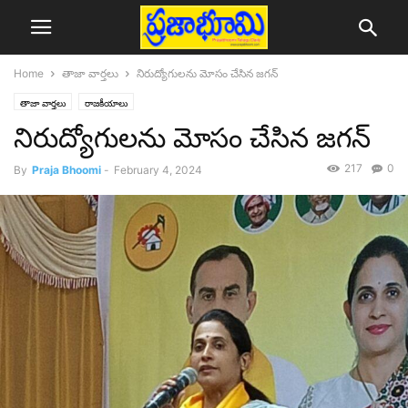
Home
తాజా వార్తలు
నిరుద్యోగులను మోసం చేసిన జగన్
తాజా వార్తలు
రాజకీయాలు
నిరుద్యోగులను మోసం చేసిన జగన్
217
0
By
Praja Bhoomi
-
February 4, 2024