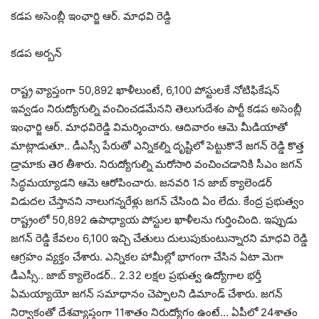
కడప అసెంబ్లీ ఇంఛార్జి ఆర్. మాధవి రెడ్ది
కడప అర్బన్
రాష్ట్ర వ్యాప్తంగా 50,892 ఖాళీలుంటే, 6,100 పోస్టులకే నోటిఫికేషన్
ఇవ్వడం నిరుద్యోగుల్ని వంచించడమేనని తెలుగుదేశం పార్టీ కడప అసెంబ్లీ
ఇంఛార్జి ఆర్. మాధవిరెడ్డి విమర్శించారు. ఆదివారం ఆమె మీడియాతో
మాట్లాడుతూ.. డీఎస్సీ పేరుతో ఎన్నికల్ని దృష్టిలో పెట్టుకొనే జగన్ రెడ్డి కొత్త
డ్రామాకు తెర తీశారు. నిరుద్యోగుల్ని మరోసారి వంచించడానికి సీఎం జగన్
సిద్ధమయ్యాడని ఆమె ఆరోపించారు. జనవరి 1న జాబ్ క్యాలెండర్
విడుదల చేస్తానని నాలుగన్నరేళ్లు జగన్ చేసింది ఏం లేదు. కేంద్ర ప్రభుత్వం
రాష్ట్రంలో 50,892 ఉపాధ్యాయ పోస్టుల ఖాళీలను గుర్తించింది. ఇప్పుడు
జగన్ రెడ్డి కేవలం 6,100 ఇచ్చి చేతులు దులుపుకుంటున్నారని మాధవి రెడ్డి
ఆగ్రహం వ్యక్తం చేశారు. ఎన్నికల హామీల్లో భాగంగా చేసిన ఏటా మెగా
డీఎస్సీ.. జాబ్ క్యాలెండర్.. 2.32 లక్షల ప్రభుత్వ ఉద్యోగాల భర్తీ
ఏమయ్యాయో జగన్ సమాధానం చెప్పాలని డిమాండ్ చేశారు. జగన్
నిర్వాకంతో దేశవ్యాప్తంగా 11శాతం నిరుద్యోగం ఉంటే… ఏపీలో 24శాతం