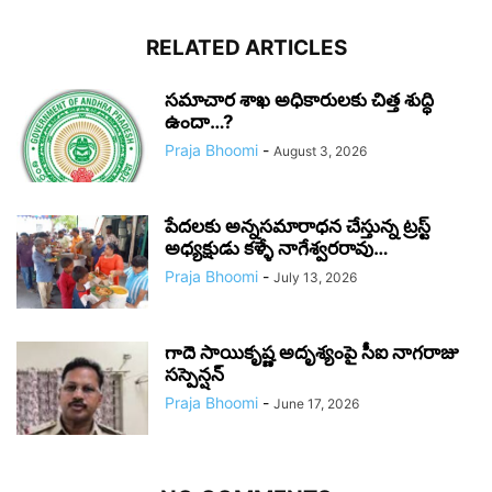
RELATED ARTICLES
సమాచార శాఖ అధికారులకు చిత్త శుద్ధి
ఉందా…?
Praja Bhoomi
-
August 3, 2026
పేదలకు అన్నసమారాధన చేస్తున్న ట్రస్ట్
అధ్యక్షుడు కళ్ళే నాగేశ్వరరావు…
Praja Bhoomi
-
July 13, 2026
గాదె సాయికృష్ణ అదృశ్యంపై సీఐ నాగరాజు
సస్పెన్షన్
Praja Bhoomi
-
June 17, 2026