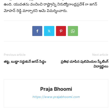
ఉంది. యువతను వంచించి రాష్ట్రాన్ని నిరుద్యోగాంధ్రప్రదేశ్ గా జగన్
మోహన్ రెడ్డి మార్చారని ఆమె విమర్శించారు.
Previous article
Next article
తట్ట, బుట్టా సర్దుకునే జగన్ సిద్ధం
ప్రతిభ చూపిన పులివెందుల స్కేటింగ్
విద్యార్థులు
Praja Bhoomi
https://www.prajabhoomi.com