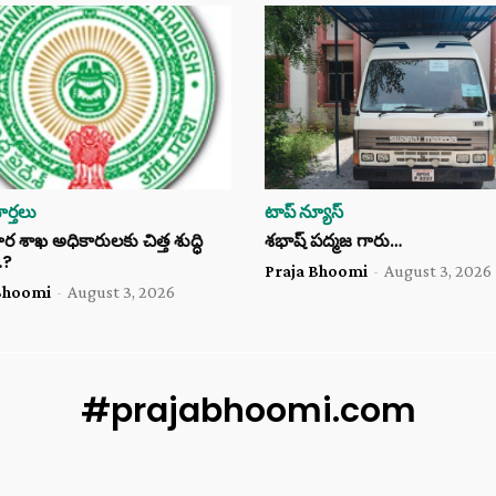
ర్తలు
టాప్ న్యూస్
శాఖ అధికారులకు చిత్త శుద్ధి
శభాష్ పద్మజ గారు…
…?
Praja Bhoomi
-
August 3, 2026
Bhoomi
-
August 3, 2026
#prajabhoomi.com