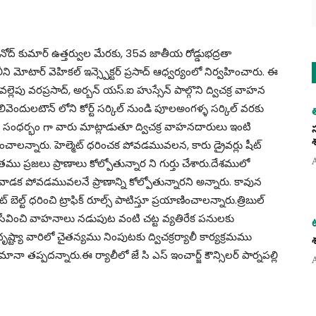
 వినోద్ కుమార్ ఉత్తర్వుల మేరకు, 35వ జాతీయ రోడ్డుభద్రతా
ని మోటార్ వెహికల్ ఇన్స్పెక్టర్ ప్రసాద్ ఆధ్వర్యంలో నిర్వహించారు. ఈ
ా.వల్లెపు వరప్రసాద్, అర్బన్ యస్.ఐ హుస్సేన్ పాల్గొని ద్విచక్ర వాహన
ులివెందులటౌన్ లోని కోర్ట్ సర్కిల్ నుండి పూలఅంగళ్ళ సర్కిల్ వరకు
 ఈ సంధర్భం గా వారు మాట్లాడుతూ ద్విచక్ర వాహనదారులు ఇంటి
ంచాలన్నారు. హెల్మెట్ ధరించక పోవడమువలన, కారు డ్రైవర్లు షీట్
ాతము ప్రజలు ప్రాణాలు కోల్పోతున్నార ని గుర్తు చేశారు.దేశములో
్ వాడక పోవడమువలనే ప్రాణాన్ని కోల్పోతున్నారని అన్నారు. కావున
ల్ట్ ధరించి ట్రాఫిక్ రూల్స్ పాటిస్తూ ప్రయాణించాలన్నారు.త్రిబుల్
సేవించి వాహనాలు నడుపుట వంటి చట్ట వ్యతిరేక పనులకు
్యా వారిలో చైతన్యము నింపుటకు ద్విచక్రర్యాలీ కార్యక్రమము
మానా తప్పదన్నారు.ఈ ర్యాలీలో జే సి ఎస్ ఇంచార్జ్ కౌన్సిలర్ పార్నపల్లి