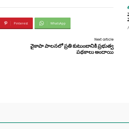
Pinterest
WhatsApp
Next article
వైకాపా పాలనలో ప్రతి కుటుంబానికి ప్రభుత్వ
పథకాలు అందాయి