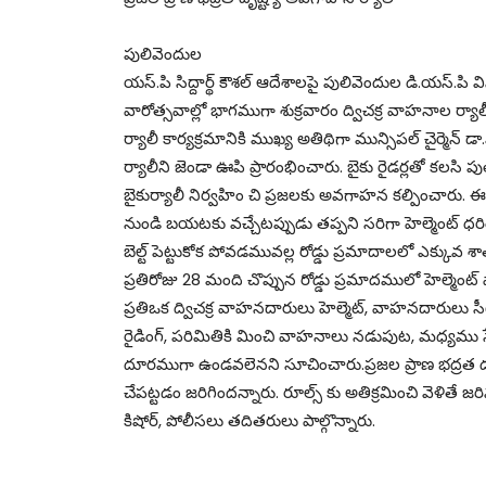
పులివెందుల
యస్.పి సిద్దార్థ్ కౌశల్ ఆదేశాలపై పులివెందుల డి.యస్.పి
వారోత్సవాల్లో భాగముగా శుక్రవారం ద్విచక్ర వాహనాల ర్యాలీ
ర్యాలీ కార్యక్రమానికి ముఖ్య అతిథిగా మున్సిపల్ చైర్మెన్ డ
ర్యాలీని జెండా ఊపి ప్రారంభించారు. బైకు రైడర్లతో కలసి ప
బైకుర్యాలీ నిర్వహిం చి ప్రజలకు అవగాహన కల్పించారు.
నుండి బయటకు వచ్చేటప్పుడు తప్పని సరిగా హెల్మెంట్ ధరి
బెల్ట్ పెట్టుకోక పోవడమువల్ల రోడ్డు ప్రమాదాలలో ఎక్కువ శ
ప్రతిరోజు 28 మంది చొప్పున రోడ్డు ప్రమాదములో హెల్మెంట
ప్రతిఒక ద్విచక్ర వాహనదారులు హెల్మెట్, వాహనదారులు సీట్ బె
రైడింగ్, పరిమితికి మించి వాహనాలు నడుపుట, మధ్యము 
దూరముగా ఉండవలెనని సూచించారు.ప్రజల ప్రాణ భద్రత దృష్ట
చేపట్టడం జరిగిందన్నారు. రూల్స్ కు అతిక్రమించి వెళితే జరి
కిషోర్, పోలీసలు తదితరులు పాల్గొన్నారు.