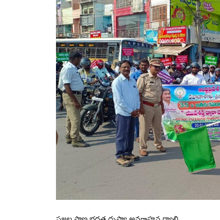
ప్రజల ప్రాణ భద్రత దృష్ట్యా అవగాహన ర్యాలి