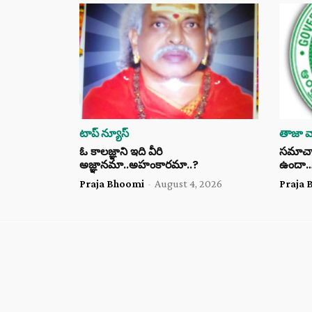
టాప్ న్యూస్
తాజా వా
ఓ కాలజ్ఞాని ఇది వీరి
సమాచార 
అజ్ఞానమా..అహంకారమా..?
ఉందా
Praja Bhoomi
-
August 4, 2026
Praja 