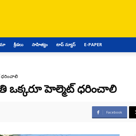
ిమా
క్రీడలు
సాహిత్యం
టాప్ న్యూస్
E-PAPER
్ ధరించాలి
తి ఒక్కరూ హెల్మెట్ ధరించాలి
Facebook