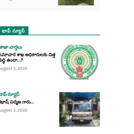
టాప్ న్యూస్
తాజా వార్తలు
సమాచార శాఖ అధికారులకు చిత్త
శుద్ధి ఉందా…?
August 3, 2026
టాప్ న్యూస్
శభాష్ పద్మజ గారు…
August 3, 2026