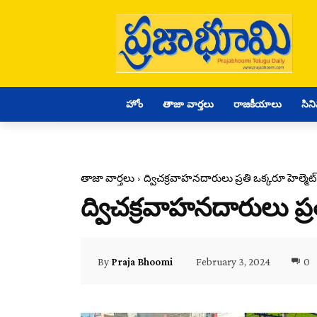
హోం
తాజా వార్తలు
రాజకీయాలు
సిన
తాజా వార్తలు
ద్విచక్రవాహనదారులు ప్రతి ఒక్కరూ హెల్మెట
ద్విచక్రవాహనదారులు ప్ర
February 3, 2024
0
By
Praja Bhoomi