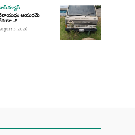
టాప్ న్యూస్
వేలాయుధం ఆయుధమే
వేరయా…?
August 3, 2026