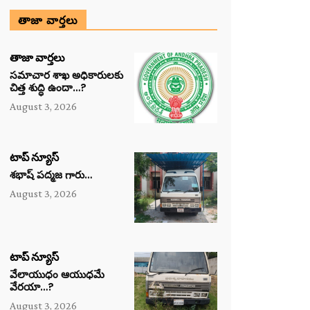
తాజా వార్తలు
తాజా వార్తలు
సమాచార శాఖ అధికారులకు
చిత్త శుద్ధి ఉందా…?
August 3, 2026
టాప్ న్యూస్
శభాష్ పద్మజ గారు…
August 3, 2026
టాప్ న్యూస్
వేలాయుధం ఆయుధమే
వేరయా…?
August 3, 2026